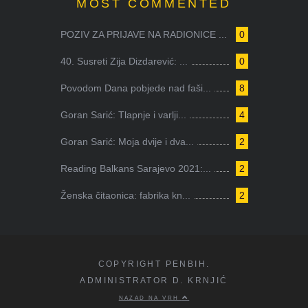
MOST COMMENTED
POZIV ZA PRIJAVE NA RADIONICE ...
0
40. Susreti Zija Dizdarević: ...
0
Povodom Dana pobjede nad faši...
8
Goran Sarić: Tlapnje i varlji...
4
Goran Sarić: Moja dvije i dva...
2
Reading Balkans Sarajevo 2021:...
2
Ženska čitaonica: fabrika kn...
2
COPYRIGHT PENBIH.
ADMINISTRATOR D. KRNJIĆ
NAZAD NA VRH