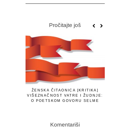
Pročitajte još
ŽENSKA ČITAONICA [KRITIKA]
ŽENSKA Č
VIŠEZNAČNOST VATRE I ŽUDNJE:
MI
O POETSKOM GOVORU SELME
ASOTIĆ
Komentariši