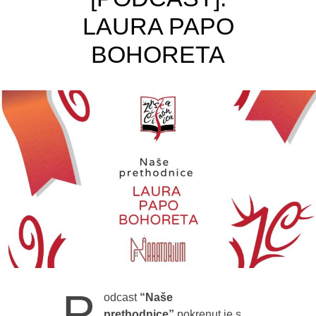
LAURA PAPO
BOHORETA
P
odcast
“Naše
prethodnice”
pokrenut je s