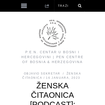
P.E.N. CENTAR U BOSNI I
HERCEGOVINI | PEN CENTRE
OF BOSNIA & HERZEGOVINA
OBJAVIO
SEKRETAR
ŽENSKA
ČITAONICA
16 JANUARA, 2023
ŽENSKA
ČITAONICA
[PODCAST]: