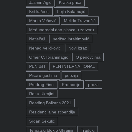
Jasmin Agić
Kratka priča
Kritika/esej
Lejla Kalamujić
Marko Vešović
Melida Travančić
Međunarodni dan pisaca u zatvoru
Natječaji
nedžad ibrahimović
Nenad Veličković
Novi Izraz
Omer Ć. Ibrahimagić
O penovcima
PEN BiH
PEN INTERNATIONAL
Pisci u gostima
poezija
Predrag Finci
Promocije
proza
Rat u Ukrajini
Reading Balkans 2021
Rezidencijalne stipendije
Srđan Sekulić
Tematski blok o Ukrajini
Traduki