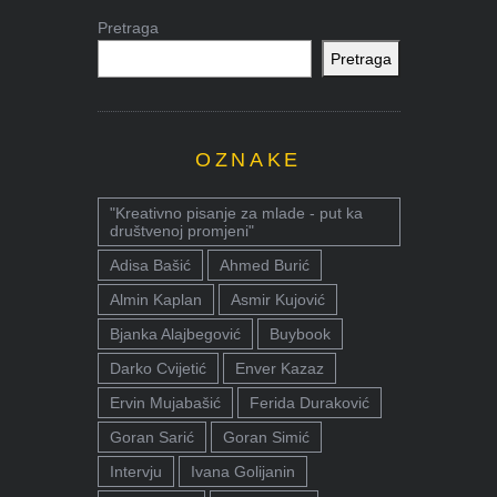
Pretraga
Pretraga
OZNAKE
"Kreativno pisanje za mlade - put ka
društvenoj promjeni"
Adisa Bašić
Ahmed Burić
Almin Kaplan
Asmir Kujović
Bjanka Alajbegović
Buybook
Darko Cvijetić
Enver Kazaz
Ervin Mujabašić
Ferida Duraković
Goran Sarić
Goran Simić
Intervju
Ivana Golijanin