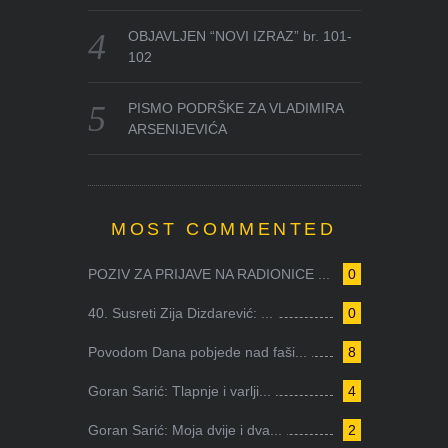
OBJAVLJEN “NOVI IZRAZ” br. 101-
102
PISMO PODRŠKE ZA VLADIMIRA
ARSENIJEVIĆA
MOST COMMENTED
POZIV ZA PRIJAVE NA RADIONICE ...
0
40. Susreti Zija Dizdarević: ...
0
Povodom Dana pobjede nad faši...
8
Goran Sarić: Tlapnje i varlji...
4
Goran Sarić: Moja dvije i dva...
2