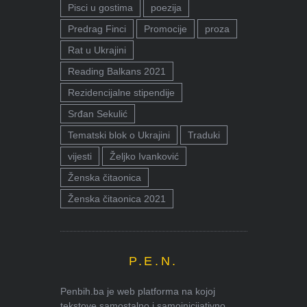
Pisci u gostima
poezija
Predrag Finci
Promocije
proza
Rat u Ukrajini
Reading Balkans 2021
Rezidencijalne stipendije
Srđan Sekulić
Tematski blok o Ukrajini
Traduki
vijesti
Željko Ivanković
Ženska čitaonica
Ženska čitaonica 2021
P.E.N.
Penbih.ba je web platforma na kojoj
tekstove samostalno i samoinicijativno