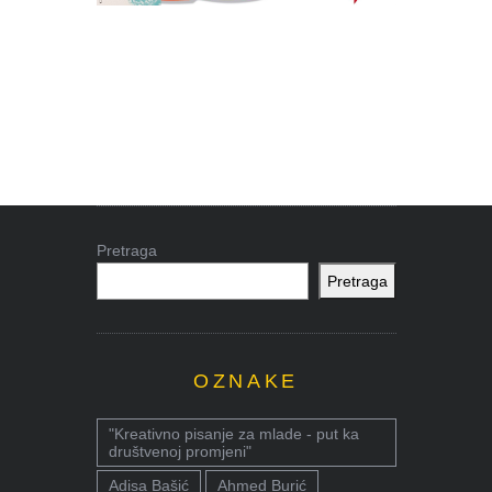
Pretraga
Pretraga
OZNAKE
"Kreativno pisanje za mlade - put ka
društvenoj promjeni"
Adisa Bašić
Ahmed Burić