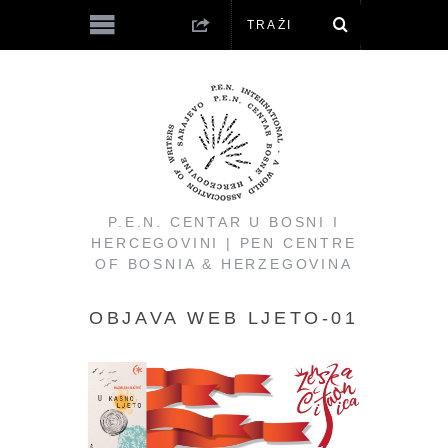
P.E.N. CENTAR U BOSNI I
HERCEGOVINI | PEN CENTRE
OF BOSNIA & HERZEGOVINA
OBJAVA WEB LJETO-01