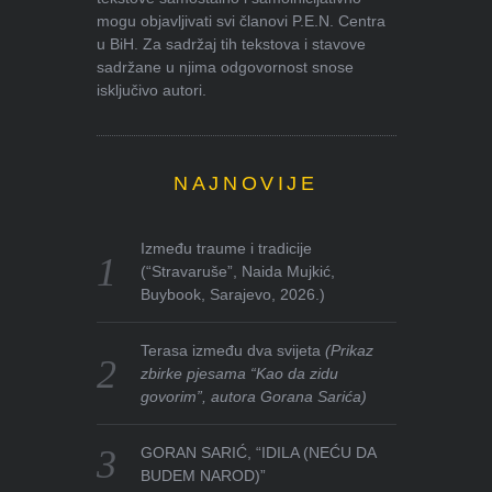
mogu objavljivati svi članovi P.E.N. Centra
u BiH. Za sadržaj tih tekstova i stavove
sadržane u njima odgovornost snose
isključivo autori.
NAJNOVIJE
Između traume i tradicije
(“Stravaruše”, Naida Mujkić,
Buybook, Sarajevo, 2026.)
Terasa između dva svijeta
(Prikaz
zbirke pjesama “Kao da zidu
govorim”, autora Gorana Sarića)
GORAN SARIĆ, “IDILA (NEĆU DA
BUDEM NAROD)”