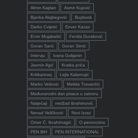
Almin Kaplan
Asmir Kujović
Bjanka Alajbegović
Buybook
Darko Cvijetić
Enver Kazaz
Ervin Mujabašić
Ferida Duraković
Goran Sarić
Goran Simić
Intervju
Ivana Golijanin
Jasmin Agić
Kratka priča
Kritika/esej
Lejla Kalamujić
Marko Vešović
Melida Travančić
Međunarodni dan pisaca u zatvoru
Natječaji
nedžad ibrahimović
Nenad Veličković
Novi Izraz
Omer Ć. Ibrahimagić
O penovcima
PEN BiH
PEN INTERNATIONAL