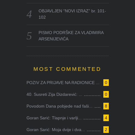
OBJAVLJEN “NOVI IZRAZ” br. 101-
102
PISMO PODRŠKE ZA VLADIMIRA
ARSENIJEVIĆA
MOST COMMENTED
POZIV ZA PRIJAVE NA RADIONICE ...
0
40. Susreti Zija Dizdarević: ...
0
Povodom Dana pobjede nad faši...
8
Goran Sarić: Tlapnje i varlji...
4
Goran Sarić: Moja dvije i dva...
2