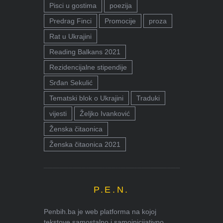
Pisci u gostima
poezija
Predrag Finci
Promocije
proza
Rat u Ukrajini
Reading Balkans 2021
Rezidencijalne stipendije
Srđan Sekulić
Tematski blok o Ukrajini
Traduki
vijesti
Željko Ivanković
Ženska čitaonica
Ženska čitaonica 2021
P.E.N.
Penbih.ba je web platforma na kojoj
tekstove samostalno i samoinicijativno