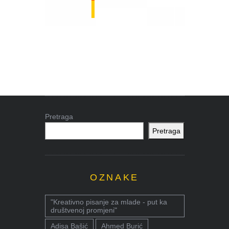
Pretraga
Pretraga
OZNAKE
"Kreativno pisanje za mlade - put ka
društvenoj promjeni"
Adisa Bašić
Ahmed Burić