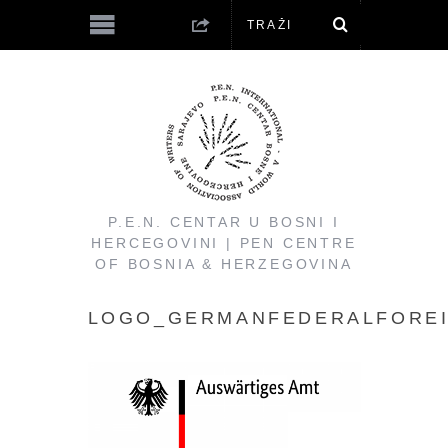
P.E.N. CENTAR U BOSNI I
HERCEGOVINI | PEN CENTRE
OF BOSNIA & HERZEGOVINA
LOGO_GERMANFEDERALFOREI