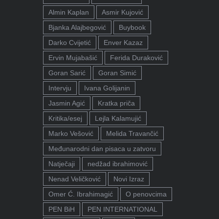
Almin Kaplan
Asmir Kujović
Bjanka Alajbegović
Buybook
Darko Cvijetić
Enver Kazaz
Ervin Mujabašić
Ferida Duraković
Goran Sarić
Goran Simić
Intervju
Ivana Golijanin
Jasmin Agić
Kratka priča
Kritika/esej
Lejla Kalamujić
Marko Vešović
Melida Travančić
Međunarodni dan pisaca u zatvoru
Natječaji
nedžad ibrahimović
Nenad Veličković
Novi Izraz
Omer Ć. Ibrahimagić
O penovcima
PEN BiH
PEN INTERNATIONAL