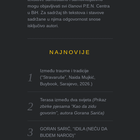
mogu objavljivati svi članovi P.E.N. Centra
u BiH. Za sadržaj tih tekstova i stavove
sadržane u njima odgovornost snose
isključivo autori.
NAJNOVIJE
Između traume i tradicije
(“Stravaruše”, Naida Mujkić,
Buybook, Sarajevo, 2026.)
Terasa između dva svijeta
(Prikaz
zbirke pjesama “Kao da zidu
govorim”, autora Gorana Sarića)
GORAN SARIĆ, “IDILA (NEĆU DA
BUDEM NAROD)”