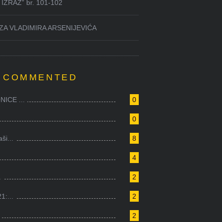
IZRAZ” br. 101-102
ZA VLADIMIRA ARSENIJEVIĆA
 COMMENTED
ICE ...
0
0
i...
8
4
.
2
1:...
2
2