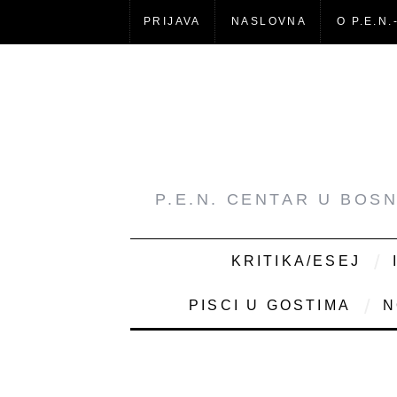
PRIJAVA
NASLOVNA
O P.E.N.
P.E.N. CENTAR U BOS
KRITIKA/ESEJ
PISCI U GOSTIMA
N