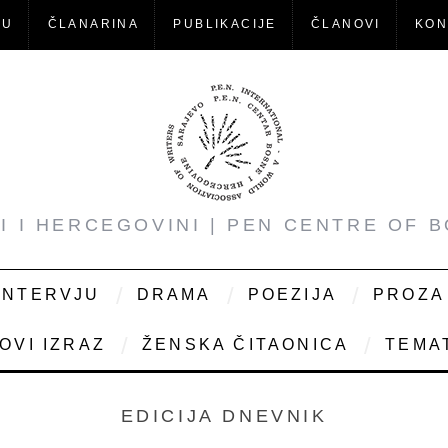
-U
ČLANARINA
PUBLIKACIJE
ČLANOVI
KON
NI I HERCEGOVINI | PEN CENTRE OF 
INTERVJU
DRAMA
POEZIJA
PROZA
OVI IZRAZ
ŽENSKA ČITAONICA
TEMAT
EDICIJA DNEVNIK