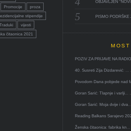
OBJAVLJEN “NOVI 
Promocije
proza
ezidencijalne stipendije
PISMO PODRŠKE 
Traduki
vijesti
ka čitaonica 2021
MOST
POZIV ZA PRIJAVE NA RADION
40. Susreti Zija Dizdarević: ...
Povodom Dana pobjede nad faš
Goran Sarić: Tlapnje i varlji...
Goran Sarić: Moja dvije i dva..
Reading Balkans Sarajevo 202
Ženska čitaonica: fabrika kn...