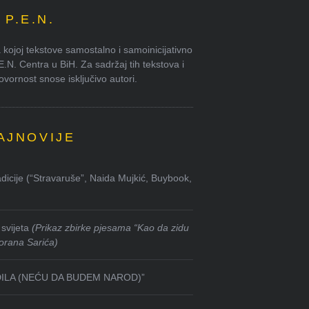
P.E.N.
kojoj tekstove samostalno i samoinicijativno
.E.N. Centra u BiH. Za sadržaj tih tekstova i
ornost snose isključivo autori.
AJNOVIJE
dicije (“Stravaruše”, Naida Mujkić, Buybook,
svijeta
(Prikaz zbirke pjesama “Kao da zidu
orana Sarića)
DILA (NEĆU DA BUDEM NAROD)”