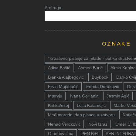
Pretraga
OZNAKE
"Kreativno pisanje za mlade - put ka društven
Adisa Bašić
Ahmed Burić
Almin Kaplan
Bjanka Alajbegović
Buybook
Darko Cvij
Ervin Mujabašić
Ferida Duraković
Gora
Intervju
Ivana Golijanin
Jasmin Agić
Kritika/esej
Lejla Kalamujić
Marko Vešo
Međunarodni dan pisaca u zatvoru
Natječa
Nenad Veličković
Novi Izraz
Omer Ć. I
O penovcima
PEN BiH
PEN INTERNA