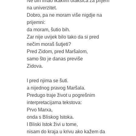
Ne bih imao ikakvih olakšica za prijem

na univerzitet. 

Dobro, pa ne moram više nigdje na 
prijemni:

da moram, šutio bih.  

Zar nije uvijek bilo tako da si pred 
nečim moraš šutjeti? 

Pred Zidom, pred Maršalom, 

samo što je danas previše 

Zidova. 

I pred njima se šuti.  

a nijednog pravog Maršala. 

Predugo traje život u pogrešnim 
interpretacijama tekstova:

Prvo Marxa,   

onda s Bliskog Istoka.

I Bliski Istok živi u tome, 

nisam do kraja u krivu ako kažem da 
