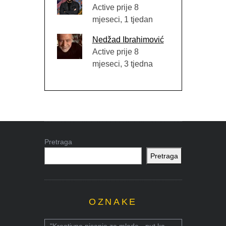
Active prije 8
mjeseci, 1 tjedan
Nedžad Ibrahimović
Active prije 8
mjeseci, 3 tjedna
Pretraga
Pretraga
OZNAKE
"Kreativno pisanje za mlade - put ka