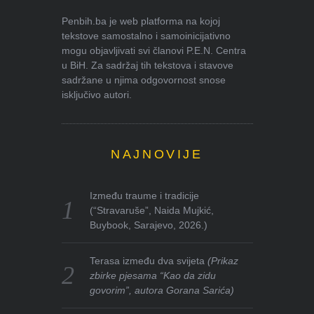
Penbih.ba je web platforma na kojoj
tekstove samostalno i samoinicijativno
mogu objavljivati svi članovi P.E.N. Centra
u BiH. Za sadržaj tih tekstova i stavove
sadržane u njima odgovornost snose
isključivo autori.
NAJNOVIJE
Između traume i tradicije
(“Stravaruše”, Naida Mujkić,
Buybook, Sarajevo, 2026.)
Terasa između dva svijeta
(Prikaz
zbirke pjesama “Kao da zidu
govorim”, autora Gorana Sarića)