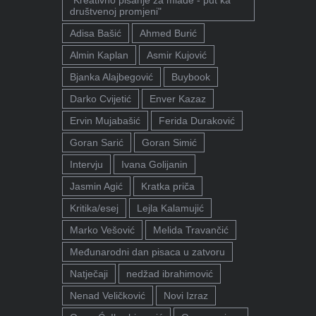
društvenoj promjeni"
Adisa Bašić
Ahmed Burić
Almin Kaplan
Asmir Kujović
Bjanka Alajbegović
Buybook
Darko Cvijetić
Enver Kazaz
Ervin Mujabašić
Ferida Duraković
Goran Sarić
Goran Simić
Intervju
Ivana Golijanin
Jasmin Agić
Kratka priča
Kritika/esej
Lejla Kalamujić
Marko Vešović
Melida Travančić
Međunarodni dan pisaca u zatvoru
Natječaji
nedžad ibrahimović
Nenad Veličković
Novi Izraz