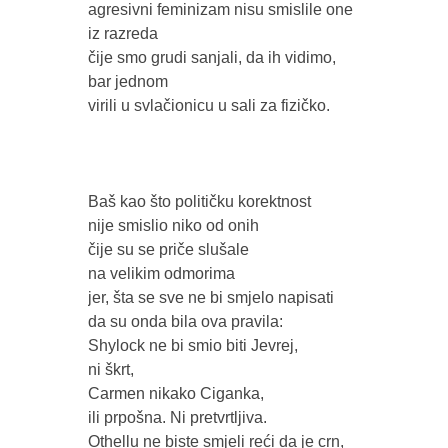
agresivni feminizam nisu smislile one 
iz razreda 

čije smo grudi sanjali, da ih vidimo, 
bar jednom 

virili u svlačionicu u sali za fizičko.  

Baš kao što političku korektnost

nije smislio niko od onih 

čije su se priče slušale 

na velikim odmorima

jer, šta se sve ne bi smjelo napisati

da su onda bila ova pravila:

Shylock ne bi smio biti Jevrej, 

ni škrt,

Carmen nikako Ciganka, 

ili prpošna. Ni pretvrtljiva. 

Othellu ne biste smjeli reći da je crn,
