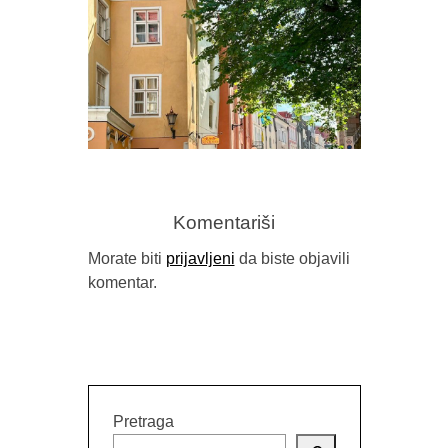
PREDR
FRAGM
Komentariši
Morate biti
prijavljeni
da biste objavili
komentar.
GORAN SARIĆ, “IDILA (NEĆU DA
BUDEM NAROD)”
Pretraga