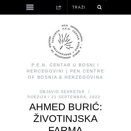
P.E.N. CENTAR U BOSNI I
HERCEGOVINI | PEN CENTRE
OF BOSNIA & HERZEGOVINA
OBJAVIO
SEKRETAR
POEZIJA
21 SEPTEMBRA, 2022
AHMED BURIĆ:
ŽIVOTINJSKA
FARMA