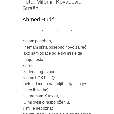
Foto: Milomir Kovačević
Strašni
Ahmed Burić
Nisam poseban, 

I nemam ništa posebno novo za reći. 

Iako sam odatle gdje svi misle da 
imaju nešto

za reći. 

Iza leđa, uglavnom. 

Nisam LGBT, ni Q, 

(neki od mojih najboljih prijatelja jesu, 
i jako ih volim) 

ni I, nemam X faktor, 

IQ mi ovisi o raspoloženju, 

Y mi je nepoznat.   
