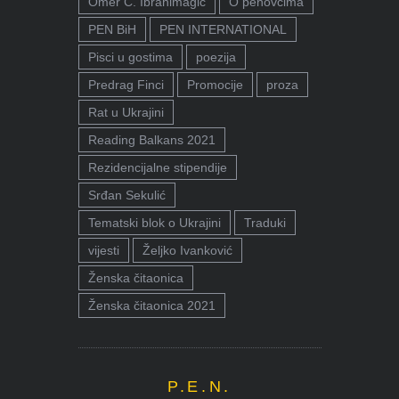
Omer Ć. Ibrahimagić
O penovcima
PEN BiH
PEN INTERNATIONAL
Pisci u gostima
poezija
Predrag Finci
Promocije
proza
Rat u Ukrajini
Reading Balkans 2021
Rezidencijalne stipendije
Srđan Sekulić
Tematski blok o Ukrajini
Traduki
vijesti
Željko Ivanković
Ženska čitaonica
Ženska čitaonica 2021
P.E.N.