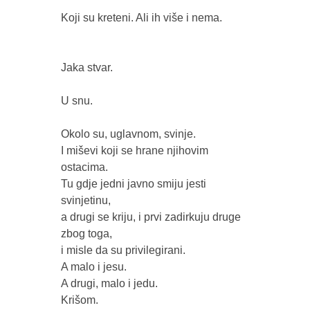
Koji su kreteni. Ali ih više i nema. 

Jaka stvar. 

U snu. 

Okolo su, uglavnom, svinje.

I miševi koji se hrane njihovim 
ostacima. 

Tu gdje jedni javno smiju jesti 
svinjetinu, 

a drugi se kriju, i prvi zadirkuju druge 
zbog toga, 

i misle da su privilegirani. 

A malo i jesu.

A drugi, malo i jedu. 

Krišom. 
