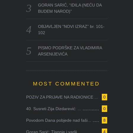
GORAN SARIĆ, “IDILA (NEĆU DA
BUDEM NAROD)”
OBJAVLJEN “NOVI IZRAZ” br. 101-
102
PISMO PODRŠKE ZA VLADIMIRA
ARSENIJEVIĆA
MOST COMMENTED
POZIV ZA PRIJAVE NA RADIONICE ...
0
40. Susreti Zija Dizdarević: ...
0
Povodom Dana pobjede nad faši...
8
Goran Sarić: Tlapnje i varlji...
4