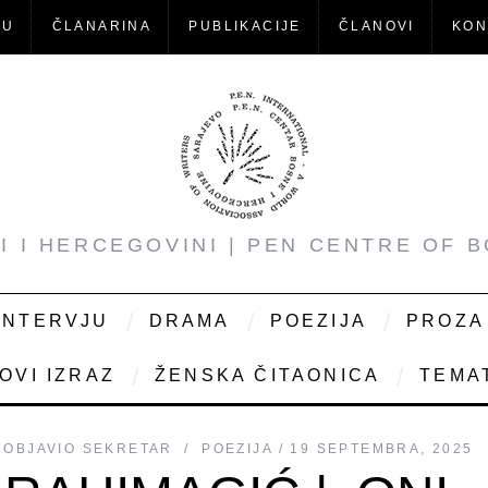
-U
ČLANARINA
PUBLIKACIJE
ČLANOVI
KON
NI I HERCEGOVINI | PEN CENTRE OF 
INTERVJU
DRAMA
POEZIJA
PROZA
OVI IZRAZ
ŽENSKA ČITAONICA
TEMAT
OBJAVIO
SEKRETAR
POEZIJA
19 SEPTEMBRA, 2025