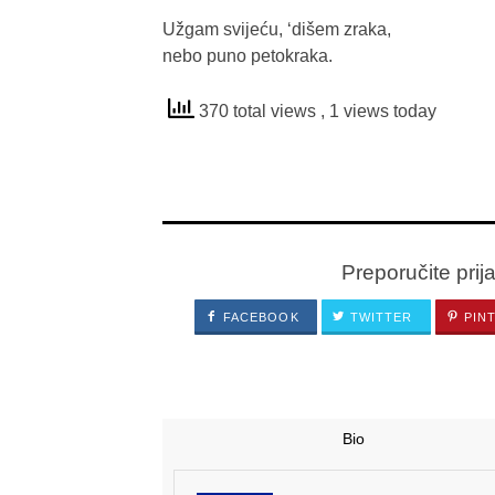
Užgam svijeću, ‘dišem zraka,
nebo puno petokraka.
370 total views
, 1 views today
Preporučite prij
FACEBOOK
TWITTER
PIN
Bio