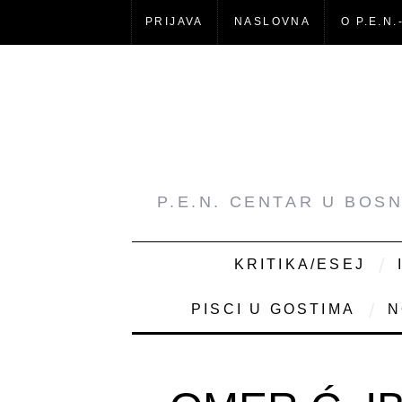
PRIJAVA
NASLOVNA
O P.E.N.
P.E.N. CENTAR U BOS
KRITIKA/ESEJ
PISCI U GOSTIMA
N