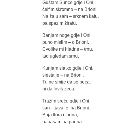
Guštam Sunce gdje i Oni,
ćeifim skromno – na Brioni.
Na žalu sam – srknem kafu,
pa spazim žirafu.
Banjam noge gdje i Oni,
puno mislim – o Brioni.
Cvolike mi hladne – trnu,
tad ugledam srnu.
Kunjam slatko gdje i Oni,
siesta je – na Brioni.
Tu ne smije da se peca,
ni da loviš zeca.
Tražim sreću gdje i Oni,
san – java je, na Brioni.
Buja flora i fauna,
nabasam na pauna.