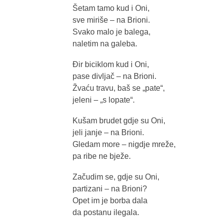
Šetam tamo kud i Oni,
sve miriše – na Brioni.
Svako malo je balega,
naletim na galeba.
Đir biciklom kud i Oni,
pase divljač – na Brioni.
Žvaću travu, baš se „pate“,
jeleni – „s lopate“.
Kušam brudet gdje su Oni,
jeli janje – na Brioni.
Gledam more – nigdje mreže,
pa ribe ne bježe.
Začudim se, gdje su Oni,
partizani – na Brioni?
Opet im je borba dala
da postanu ilegala.