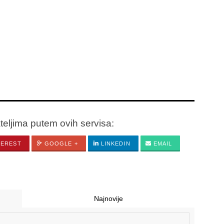
ateljima putem ovih servisa:
TEREST
GOOGLE +
LINKEDIN
EMAIL
Najnovije