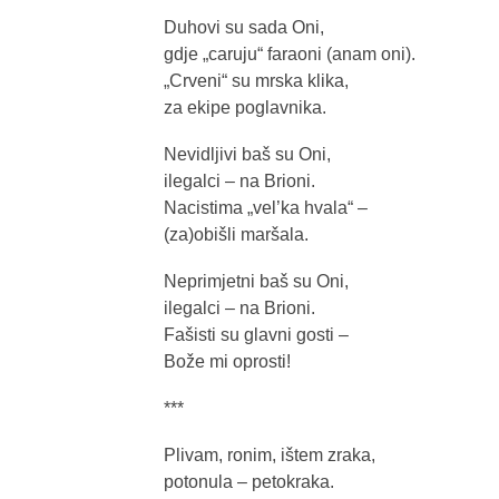
Duhovi su sada Oni,
gdje „caruju“ faraoni (anam oni).
„Crveni“ su mrska klika,
za ekipe poglavnika.
Nevidljivi baš su Oni,
ilegalci – na Brioni.
Nacistima „vel’ka hvala“ –
(za)obišli maršala.
Neprimjetni baš su Oni,
ilegalci – na Brioni.
Fašisti su glavni gosti –
Bože mi oprosti!
***
Plivam, ronim, ištem zraka,
potonula – petokraka.