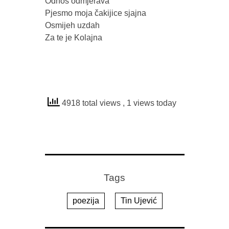
Odnos odmjerava

Pjesmo moja čakijice sjajna

Osmijeh uzdah

Za te je Kolajna 

4918 total views
, 1 views today
Tags
poezija
Tin Ujević