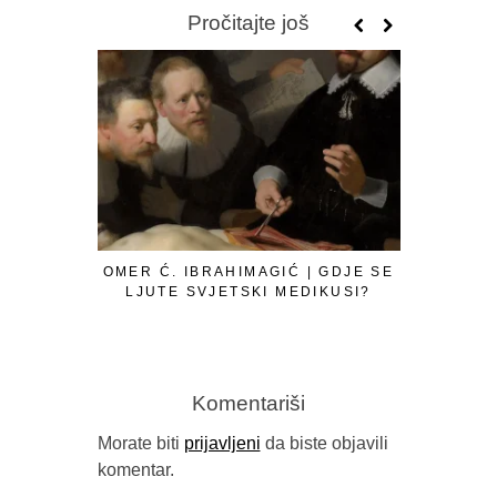
Pročitajte još
OMER Ć. IBRAHIMAGIĆ | GDJE SE
LJUTE SVJETSKI MEDIKUSI?
Komentariši
Morate biti
prijavljeni
da biste objavili
komentar.
GORAN SA
B