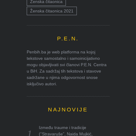
Ženska čitaonica
Ženska čitaonica 2021
P.E.N.
Penbih.ba je web platforma na kojoj
tekstove samostalno i samoinicijativno
mogu objavljivati svi članovi P.E.N. Centra
u BiH. Za sadržaj tih tekstova i stavove
sadržane u njima odgovornost snose
isključivo autori.
NAJNOVIJE
Između traume i tradicije
(“Stravaruše”, Naida Mujkić,