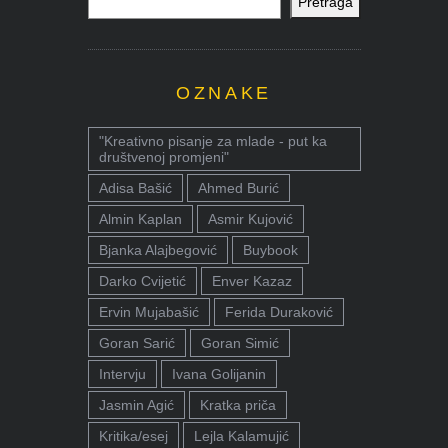
Pretraga
OZNAKE
"Kreativno pisanje za mlade - put ka
društvenoj promjeni"
Adisa Bašić
Ahmed Burić
Almin Kaplan
Asmir Kujović
Bjanka Alajbegović
Buybook
Darko Cvijetić
Enver Kazaz
Ervin Mujabašić
Ferida Duraković
Goran Sarić
Goran Simić
Intervju
Ivana Golijanin
Jasmin Agić
Kratka priča
Kritika/esej
Lejla Kalamujić