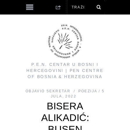
P.E.N. CENTAR U BOSNI I
HERCEGOVINI | PEN CENTRE
OF BOSNIA & HERZEGOVINA
OBJAVIO
SEKRETAR
POEZIJA
5
JULA, 2022
BISERA
ALIKADIĆ:
BUSEN