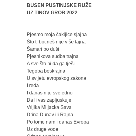
BUSEN PUSTINJSKE RUŽE 

UZ TINOV GROB 2022.
Pjesmo moja čakijice sjajna

Što ti bocneš nije više tajna 

Šamari po duši

Pjesnikova sudba trajna 

A sve što bi da ga tješi 

Tegoba beskrajna

U svijetu evropskog zakona 

I reda

I danas nije svejedno

Da li vas zapljuskuje

Vrljika Miljacka Sava

Drina Dunav ili Rajna 

Po tome nam i danas Evropa

Uz druge vode
