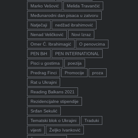
Marko Vešović
Melida Travančić
Međunarodni dan pisaca u zatvoru
Natječaji
nedžad ibrahimović
Nenad Veličković
Novi Izraz
Omer Ć. Ibrahimagić
O penovcima
PEN BiH
PEN INTERNATIONAL
Pisci u gostima
poezija
Predrag Finci
Promocije
proza
Rat u Ukrajini
Reading Balkans 2021
Rezidencijalne stipendije
Srđan Sekulić
Tematski blok o Ukrajini
Traduki
vijesti
Željko Ivanković