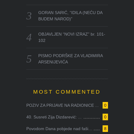
GORAN SARIĆ, “IDILA (NEĆU DA
BUDEM NAROD)”
OBJAVLJEN “NOVI IZRAZ” br. 101-
102
PISMO PODRŠKE ZA VLADIMIRA
ARSENIJEVIĆA
MOST COMMENTED
POZIV ZA PRIJAVE NA RADIONICE ...
0
40. Susreti Zija Dizdarević: ...
0
Povodom Dana pobjede nad faši...
8