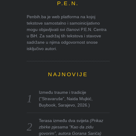
P.E.N.
Penbih.ba je web platforma na kojoj
tekstove samostalno i samoinicijativno
mogu objavljivati svi članovi P.E.N. Centra
u BiH. Za sadržaj tih tekstova i stavove
sadržane u njima odgovornost snose
isključivo autori.
NAJNOVIJE
Između traume i tradicije
(“Stravaruše”, Naida Mujkić,
Buybook, Sarajevo, 2026.)
Terasa između dva svijeta
(Prikaz
zbirke pjesama “Kao da zidu
govorim”, autora Gorana Sarića)