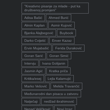
"Kreativno pisanje za mlade - put ka
društvenoj promjeni"
Adisa Bašić
Ahmed Burić
Almin Kaplan
Asmir Kujović
Bjanka Alajbegović
Buybook
Darko Cvijetić
Enver Kazaz
Ervin Mujabašić
Ferida Duraković
Goran Sarić
Goran Simić
Intervju
Ivana Golijanin
Jasmin Agić
Kratka priča
Kritika/esej
Lejla Kalamujić
Marko Vešović
Melida Travančić
Međunarodni dan pisaca u zatvoru
Natječaji
nedžad ibrahimović
Nenad Veličković
Novi Izraz