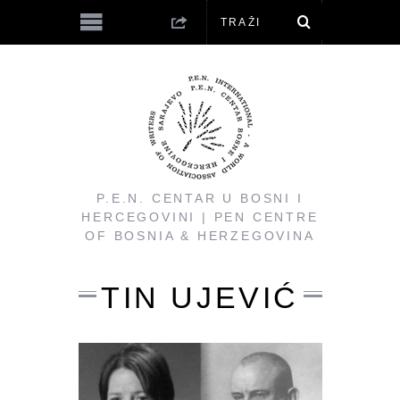
P.E.N. CENTAR U BOSNI I
HERCEGOVINI | PEN CENTRE
OF BOSNIA & HERZEGOVINA
TIN UJEVIĆ