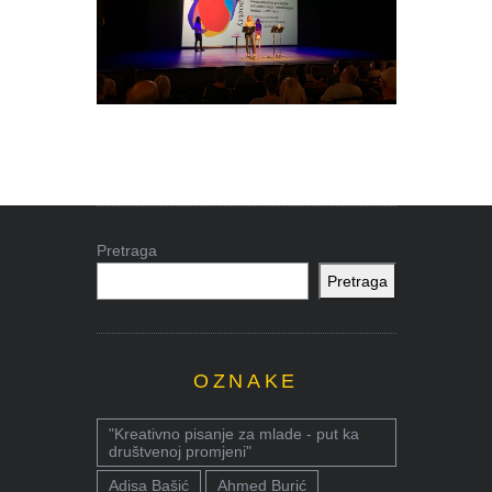
Pretraga
Pretraga
OZNAKE
"Kreativno pisanje za mlade - put ka
društvenoj promjeni"
Adisa Bašić
Ahmed Burić