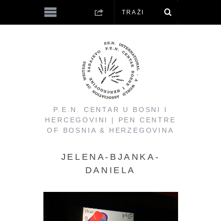
P.E.N. CENTAR U BOSNI I
HERCEGOVINI | PEN CENTRE
OF BOSNIA & HERZEGOVINA
JELENA-BJANKA-
DANIELA