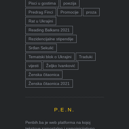
Pisci u gostima
poezija
Predrag Finci
Promocije
proza
Rat u Ukrajini
Reading Balkans 2021
Rezidencijalne stipendije
Srđan Sekulić
Tematski blok o Ukrajini
Traduki
vijesti
Željko Ivanković
Ženska čitaonica
Ženska čitaonica 2021
P.E.N.
Penbih.ba je web platforma na kojoj
tekstove samostalno i samoinicijativno