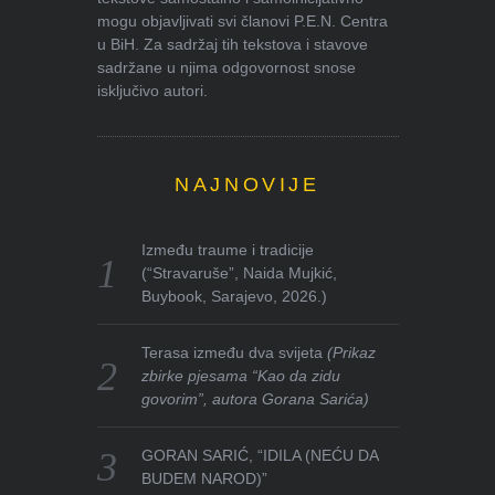
mogu objavljivati svi članovi P.E.N. Centra
u BiH. Za sadržaj tih tekstova i stavove
sadržane u njima odgovornost snose
isključivo autori.
NAJNOVIJE
Između traume i tradicije
(“Stravaruše”, Naida Mujkić,
Buybook, Sarajevo, 2026.)
Terasa između dva svijeta
(Prikaz
zbirke pjesama “Kao da zidu
govorim”, autora Gorana Sarića)
GORAN SARIĆ, “IDILA (NEĆU DA
BUDEM NAROD)”