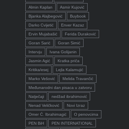
Almin Kaplan
Asmir Kujović
Bjanka Alajbegović
Buybook
Darko Cvijetić
Enver Kazaz
Ervin Mujabašić
Ferida Duraković
Goran Sarić
Goran Simić
Intervju
Ivana Golijanin
Jasmin Agić
Kratka priča
Kritika/esej
Lejla Kalamujić
Marko Vešović
Melida Travančić
Međunarodni dan pisaca u zatvoru
Natječaji
nedžad ibrahimović
Nenad Veličković
Novi Izraz
Omer Ć. Ibrahimagić
O penovcima
PEN BiH
PEN INTERNATIONAL