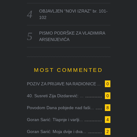
OBJAVLJEN “NOVI IZRAZ” br. 101-
102
PISMO PODRŠKE ZA VLADIMIRA
ARSENIJEVIĆA
MOST COMMENTED
POZIV ZA PRIJAVE NA RADIONICE ...
0
40. Susreti Zija Dizdarević: ...
0
Povodom Dana pobjede nad faši...
8
Goran Sarić: Tlapnje i varlji...
4
Goran Sarić: Moja dvije i dva...
2