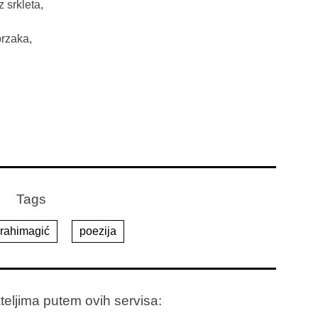
 srkleta,

rzaka,

Tags
brahimagić
poezija
ateljima putem ovih servisa: