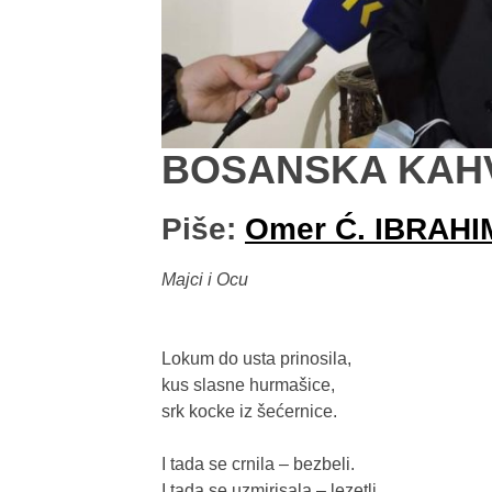
BOSANSKA KAHV
Piše:
Omer Ć. IBRAH
Majci i Ocu
Lokum do usta prinosila,

kus slasne hurmašice,

srk kocke iz šećernice.

I tada se crnila – bezbeli.

I tada se uzmirisala – lezetli.
