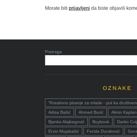
Morate biti
prijavljeni
da biste objavili kome
Pretraga
OZNAKE
"Kreativno pisanje za mlade - put ka društven
Adisa Bašić
Ahmed Burić
Almin Kaplan
Bjanka Alajbegović
Buybook
Darko Cvij
Ervin Mujabašić
Ferida Duraković
Gora