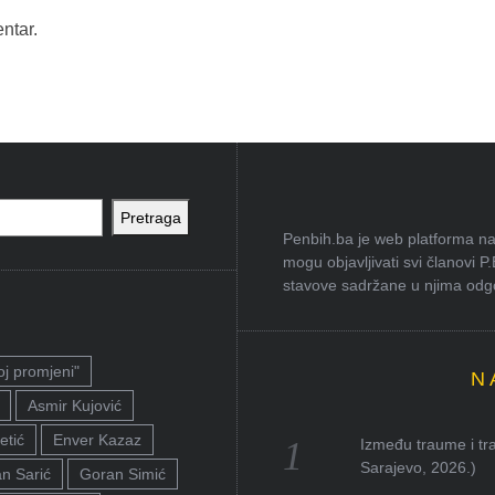
ntar.
Pretraga
Penbih.ba je web platforma na 
mogu objavljivati svi članovi P
stavove sadržane u njima odgov
oj promjeni"
N
Asmir Kujović
etić
Enver Kazaz
Između traume i tra
Sarajevo, 2026.)
n Sarić
Goran Simić