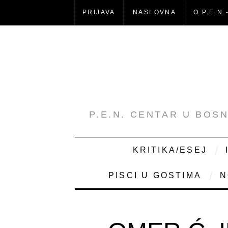
PRIJAVA
NASLOVNA
O P.E.N.
P.E.N. CENTAR U BOS
KRITIKA/ESEJ
PISCI U GOSTIMA
N