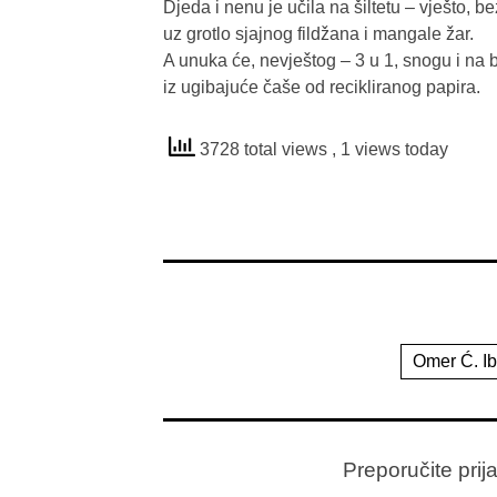
Djeda i nenu je učila na šiltetu – vješto, bez
uz grotlo sjajnog fildžana i mangale žar.

A unuka će, nevještog – 3 u 1, snogu i na b
iz ugibajuće čaše od recikliranog papira.

3728 total views
, 1 views today
Omer Ć. I
Preporučite prij