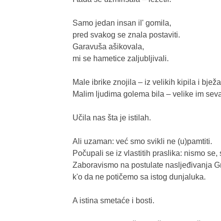
Samo jedan insan il' gomila,

pred svakog se znala postaviti.

Garavuša ašikovala,

mi se hametice zaljubljivali.

Male ibrike znojila – iz velikih kipila i bježal
Malim ljudima golema bila – velike im sevap
Učila nas šta je istilah.

Ali uzaman: već smo svikli ne (u)pamtiti.

Počupali se iz vlastitih praslika: nismo se, s
Zaboravismo na postulate nasljeđivanja G
k'o da ne potičemo sa istog dunjaluka.

A istina smetaće i bosti.
