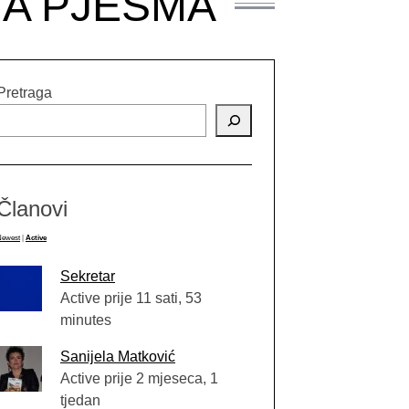
NA PJESMA
Pretraga
Članovi
Newest
|
Active
Sekretar
Active prije 11 sati, 53
minutes
Sanijela Matković
Active prije 2 mjeseca, 1
tjedan