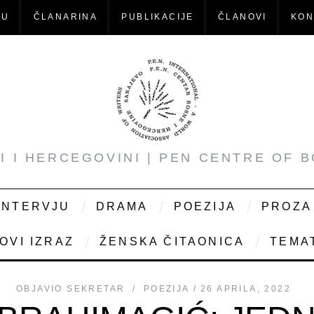
-U
ČLANARINA
PUBLIKACIJE
ČLANOVI
KON
NI I HERCEGOVINI | PEN CENTRE OF 
INTERVJU
DRAMA
POEZIJA
PROZA
OVI IZRAZ
ŽENSKA ČITAONICA
TEMAT
OBJAVIO
SEKRETAR
POEZIJA
26 APRILA, 2022