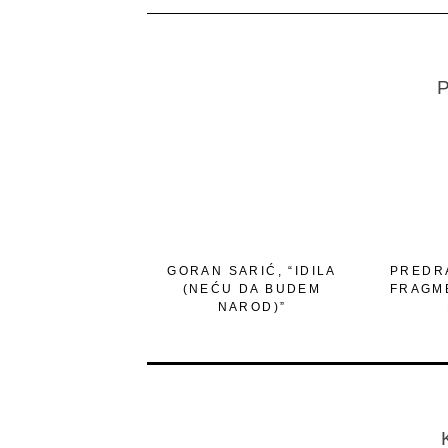
P
GORAN SARIĆ, “IDILA
PREDRA
(NEĆU DA BUDEM
FRAGM
NAROD)”