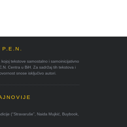
P.E.N.
kojoj tekstove samostalno i samoinicijativno
.E.N. Centra u BiH. Za sadržaj tih tekstova i
ornost snose isključivo autori.
AJNOVIJE
dicije (“Stravaruše”, Naida Mujkić, Buybook,