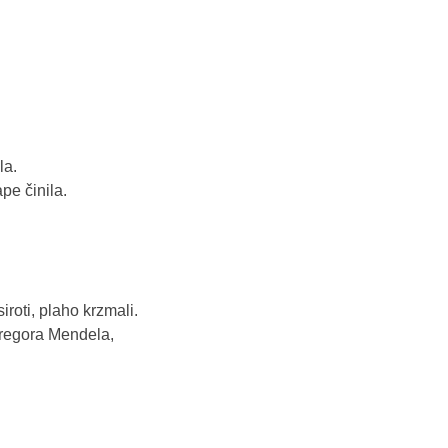
a.

e činila.

iroti, plaho krzmali.

regora Mendela,
