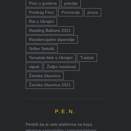
Pisci u gostima
poezija
Predrag Finci
Promocije
proza
Rat u Ukrajini
Reading Balkans 2021
Rezidencijalne stipendije
Srđan Sekulić
Tematski blok o Ukrajini
Traduki
vijesti
Željko Ivanković
Ženska čitaonica
Ženska čitaonica 2021
P.E.N.
Penbih.ba je web platforma na kojoj
tekstove samostalno i samoinicijativno