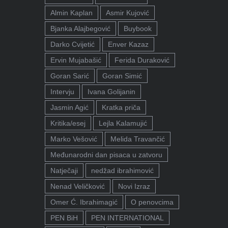
Almin Kaplan
Asmir Kujović
Bjanka Alajbegović
Buybook
Darko Cvijetić
Enver Kazaz
Ervin Mujabašić
Ferida Duraković
Goran Sarić
Goran Simić
Intervju
Ivana Golijanin
Jasmin Agić
Kratka priča
Kritika/esej
Lejla Kalamujić
Marko Vešović
Melida Travančić
Međunarodni dan pisaca u zatvoru
Natječaji
nedžad ibrahimović
Nenad Veličković
Novi Izraz
Omer Ć. Ibrahimagić
O penovcima
PEN BiH
PEN INTERNATIONAL