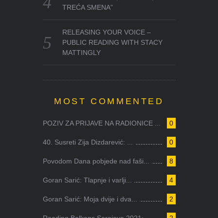
TREĆA SMENA”
RELEASING YOUR VOICE –
PUBLIC READING WITH STACY
MATTINGLY
MOST COMMENTED
POZIV ZA PRIJAVE NA RADIONICE ...
0
40. Susreti Zija Dizdarević: ...
0
Povodom Dana pobjede nad faši...
8
Goran Sarić: Tlapnje i varlji...
4
Goran Sarić: Moja dvije i dva...
2