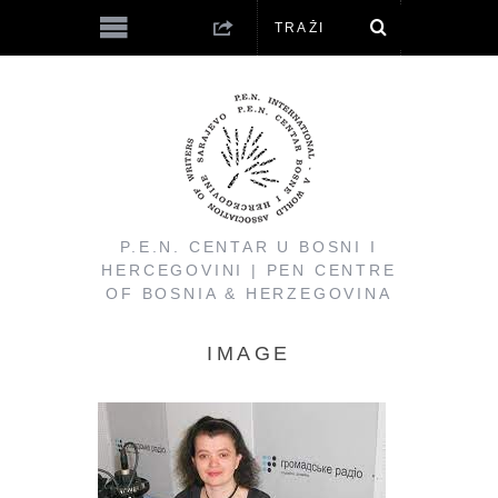
P.E.N. CENTAR U BOSNI I
HERCEGOVINI | PEN CENTRE
OF BOSNIA & HERZEGOVINA
IMAGE