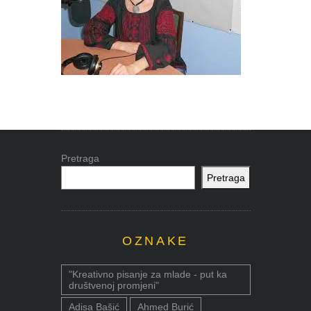
Pretraga
Pretraga
OZNAKE
"Kreativno pisanje za mlade - put ka
društvenoj promjeni"
Adisa Bašić
Ahmed Burić