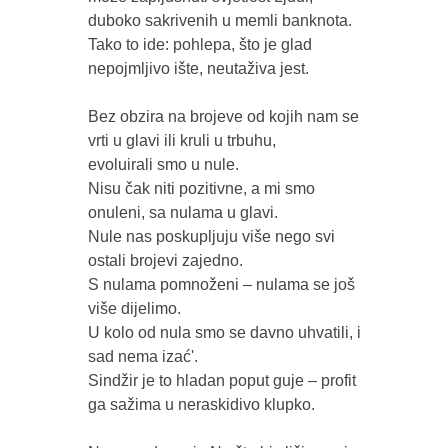
duboko sakrivenih u memli banknota.

Tako to ide: pohlepa, što je glad 
nepojmljivo ište, neutaživa jest.

Bez obzira na brojeve od kojih nam se 
vrti u glavi ili kruli u trbuhu,

evoluirali smo u nule. 

Nisu čak niti pozitivne, a mi smo 
onuleni, sa nulama u glavi.

Nule nas poskupljuju više nego svi 
ostali brojevi zajedno.

S nulama pomnoženi – nulama se još 
više dijelimo.  

U kolo od nula smo se davno uhvatili, i 
sad nema izać'.

Sindžir je to hladan poput guje – profit 
ga sažima u neraskidivo klupko. 
