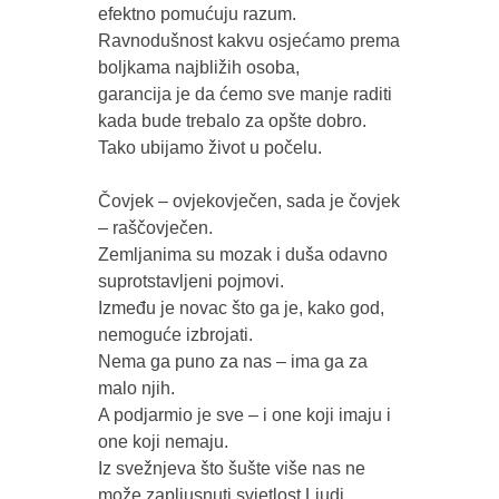
efektno pomućuju razum.

Ravnodušnost kakvu osjećamo prema 
boljkama najbližih osoba,

garancija je da ćemo sve manje raditi 
kada bude trebalo za opšte dobro.

Tako ubijamo život u počelu. 

Čovjek – ovjekovječen, sada je čovjek 
– raščovječen. 

Zemljanima su mozak i duša odavno 
suprotstavljeni pojmovi.

Između je novac što ga je, kako god, 
nemoguće izbrojati.

Nema ga puno za nas – ima ga za 
malo njih.

A podjarmio je sve – i one koji imaju i 
one koji nemaju.

Iz svežnjeva što šušte više nas ne 
može zapljusnuti svjetlost Ljudi, 
