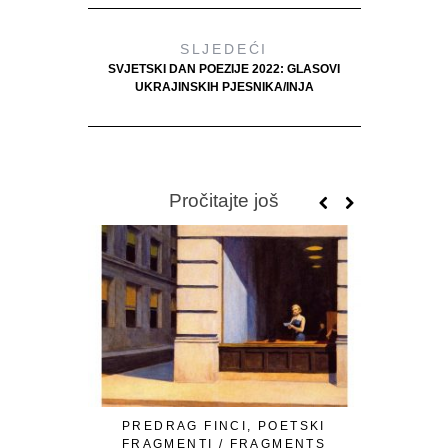
SLJEDEĆI
SVJETSKI DAN POEZIJE 2022: GLASOVI
UKRAJINSKIH PJESNIKA/INJA
Pročitajte još
PREDRAG FINCI, POETSKI
OMER Ć. I
FRAGMENTI / FRAGMENTS
LJUTE 