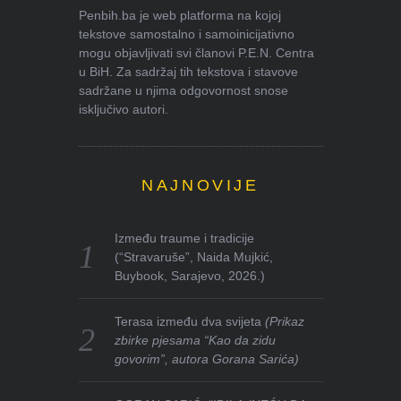
Penbih.ba je web platforma na kojoj
tekstove samostalno i samoinicijativno
mogu objavljivati svi članovi P.E.N. Centra
u BiH. Za sadržaj tih tekstova i stavove
sadržane u njima odgovornost snose
isključivo autori.
NAJNOVIJE
Između traume i tradicije
(“Stravaruše”, Naida Mujkić,
Buybook, Sarajevo, 2026.)
Terasa između dva svijeta
(Prikaz
zbirke pjesama “Kao da zidu
govorim”, autora Gorana Sarića)