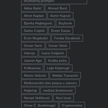
društvenoj promjeni"
Adisa Bašić
Ahmed Burić
Almin Kaplan
Asmir Kujović
Bjanka Alajbegović
Buybook
Darko Cvijetić
Enver Kazaz
Ervin Mujabašić
Ferida Duraković
Goran Sarić
Goran Simić
Intervju
Ivana Golijanin
Jasmin Agić
Kratka priča
Kritika/esej
Lejla Kalamujić
Marko Vešović
Melida Travančić
Međunarodni dan pisaca u zatvoru
Natječaji
nedžad ibrahimović
Nenad Veličković
Novi Izraz
Omer Ć. Ibrahimagić
O penovcima