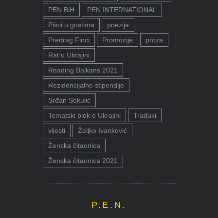
PEN BiH
PEN INTERNATIONAL
Pisci u gostima
poezija
Predrag Finci
Promocije
proza
Rat u Ukrajini
Reading Balkans 2021
Rezidencijalne stipendije
Srđan Sekulić
Tematski blok o Ukrajini
Traduki
vijesti
Željko Ivanković
Ženska čitaonica
Ženska čitaonica 2021
P.E.N.