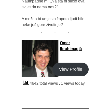
Naumpadne mi: „Na šta bi sličio ovaj 
svijet da nema nas?“

!!!

A možda bi umjesto čopora ljudi bile 
Omer
Ibrahimagić
View Profile
4642 total views
, 1 views today