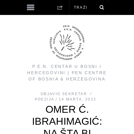
P.E.N. CENTAR U BOSNI I
HERCEGOVINI | PEN CENTRE
OF BOSNIA & HERZEGOVINA
OBJAVIO
SEKRETAR
POEZIJA
14 MARTA, 2022
OMER Ć.
IBRAHIMAGIĆ:
NA ŠTA BI