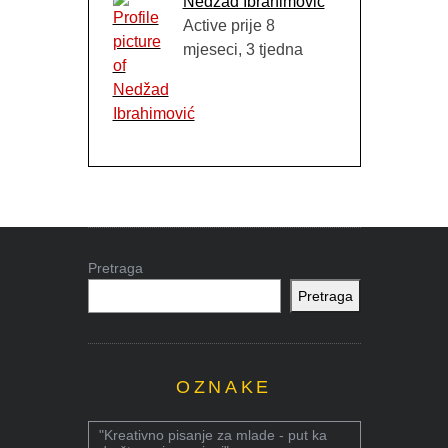
Nedžad Ibrahimović
Active prije 8
mjeseci, 3 tjedna
Pretraga
Pretraga
OZNAKE
"Kreativno pisanje za mlade - put ka