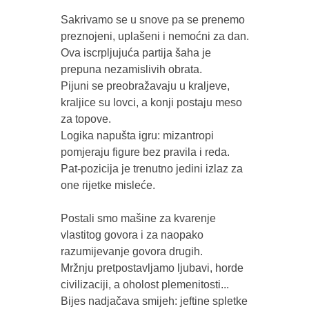
Sakrivamo se u snove pa se prenemo 
preznojeni, uplašeni i nemoćni za dan.

Ova iscrpljujuća partija šaha je 
prepuna nezamislivih obrata.

Pijuni se preobražavaju u kraljeve, 
kraljice su lovci, a konji postaju meso 
za topove.

Logika napušta igru: mizantropi 
pomjeraju figure bez pravila i reda.

Pat-pozicija je trenutno jedini izlaz za 
one rijetke misleće.

Postali smo mašine za kvarenje 
vlastitog govora i za naopako 
razumijevanje govora drugih.

Mržnju pretpostavljamo ljubavi, horde 
civilizaciji, a oholost plemenitosti...

Bijes nadjačava smijeh: jeftine spletke 