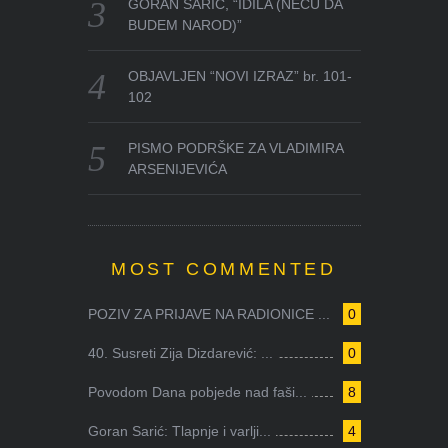
GORAN SARIĆ, “IDILA (NEĆU DA
BUDEM NAROD)”
OBJAVLJEN “NOVI IZRAZ” br. 101-
102
PISMO PODRŠKE ZA VLADIMIRA
ARSENIJEVIĆA
MOST COMMENTED
POZIV ZA PRIJAVE NA RADIONICE ...
0
40. Susreti Zija Dizdarević: ...
0
Povodom Dana pobjede nad faši...
8
Goran Sarić: Tlapnje i varlji...
4