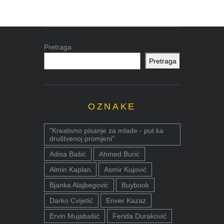
Pretraga
Pretraga
OZNAKE
"Kreativno pisanje za mlade - put ka
društvenoj promjeni"
Adisa Bašić
Ahmed Burić
Almin Kaplan
Asmir Kujović
Bjanka Alajbegović
Buybook
Darko Cvijetić
Enver Kazaz
Ervin Mujabašić
Ferida Duraković