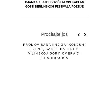
BJANKA ALAJBEGOVIĆ I ALMIN KAPLAN
GOSTI BERLINSKOG FESTIVALA POEZIJE
Pročitajte još
PROMOVISANA KNJIGA “KONJUH:
ISTINE, SAGE I HABERI O
VILINSKOJ GORI” OMERA Ć.
IBRAHIMAGIĆA
RAZ
TELEĆAN