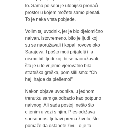
to. Samo po sebi je utopijski pronaći
prostor u kojem možete samo plesati.
To je neka vrsta pobjede.
Volim taj uvodnik, jer je bio djelomično
naivan. Istovremeno, bilo je ljudi koji
su se naoružavali i kopali rovove oko
Sarajeva. I pošto moji prijatelji i ja
nismo bili ljudi koji bi se naoružavali,
što je u to vrijeme vjerovatno bila
strateška greška, pomislili smo: “Oh
hej, hajde da plešemo!”
Nakon objave uvodnika, u jednom
trenutku sam ga odbacio kao potpuno
naivnog. Ali sada postoji nešto što
cijenim u vezi s njim. Ples održava
sposobnost ljubavi prema životu, što
pomaže da ostanete živi. To je to