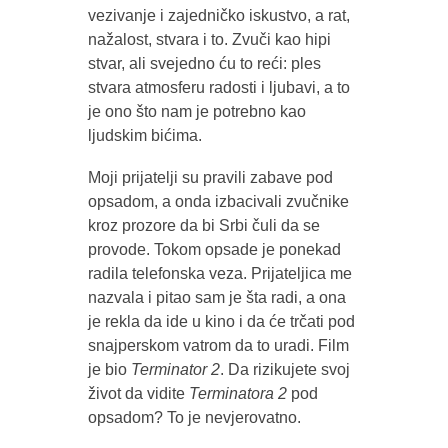
vezivanje i zajedničko iskustvo, a rat,
nažalost, stvara i to. Zvuči kao hipi
stvar, ali svejedno ću to reći: ples
stvara atmosferu radosti i ljubavi, a to
je ono što nam je potrebno kao
ljudskim bićima.
Moji prijatelji su pravili zabave pod
opsadom, a onda izbacivali zvučnike
kroz prozore da bi Srbi čuli da se
provode. Tokom opsade je ponekad
radila telefonska veza. Prijateljica me
nazvala i pitao sam je šta radi, a ona
je rekla da ide u kino i da će trčati pod
snajperskom vatrom da to uradi. Film
je bio
Terminator 2
. Da rizikujete svoj
život da vidite
Terminatora 2
pod
opsadom? To je nevjerovatno.