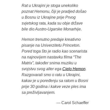
Rat u Ukrajini je stoga unekoliko
poznat
Hemonu, čiji je pradjed došao
u Bosnu iz Ukrajine prije Prvog
svjetskog rata, kada su obje države
bile dio Austro-Ugarske Monarhije.
Hemon trenutno predaje kreativno
pisanje na Univerzitetu Princeton.
Pored toga što je radio kao scenarista
na najnovijem nastavku filma “The
Matrix”,
također snima muziku u
svojstvu svog alter ega
Cielo Hemon
.
Razgovarali smo o ratu u Ukrajini,
kakav je u poređenju sa ratom u Bosni
prije 30 godina i kakve veze ples ima
sa preživljavanjem.
— Carol Schaeffer