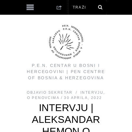
P.E.N. CENTAR U BOSNI I
HERCEGOVINI | PEN CENTRE
OF BOSNIA & HERZEGOVINA
OBJAVIO
SEKRETAR
INTERVJU
,
O PENOVCIMA
30 APRILA, 2022
INTERVJU |
ALEKSANDAR
HEMON O