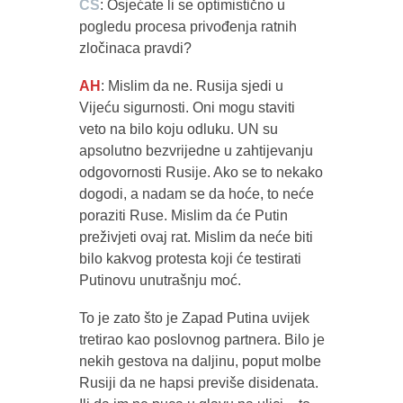
CS
: Osjećate li se optimistično u
pogledu procesa privođenja ratnih
zločinaca pravdi?
AH
: Mislim da ne. Rusija sjedi u
Vijeću sigurnosti. Oni mogu staviti
veto na bilo koju odluku. UN su
apsolutno bezvrijedne u zahtijevanju
odgovornosti Rusije. Ako se to nekako
dogodi, a nadam se da hoće, to neće
poraziti Ruse. Mislim da će Putin
preživjeti ovaj rat. Mislim da neće biti
bilo kakvog protesta koji će testirati
Putinovu unutrašnju moć.
To je zato što je Zapad Putina uvijek
tretirao kao poslovnog partnera. Bilo je
nekih gestova na daljinu, poput molbe
Rusiji da ne hapsi previše disidenata.