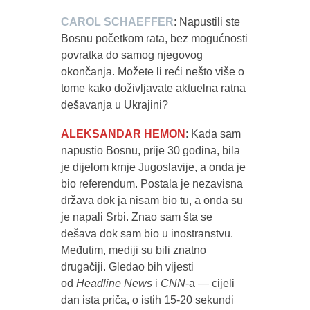
CAROL SCHAEFFER
: Napustili ste
Bosnu početkom rata, bez mogućnosti
povratka do samog njegovog
okončanja. Možete li reći nešto više o
tome kako doživljavate aktuelna ratna
dešavanja u Ukrajini?
ALEKSANDAR HEMON
: Kada sam
napustio Bosnu, prije 30 godina, bila
je dijelom krnje Jugoslavije, a onda je
bio referendum. Postala je nezavisna
država dok ja nisam bio tu, a onda su
je napali Srbi. Znao sam šta se
dešava dok sam bio u inostranstvu.
Međutim, mediji su bili znatno
drugačiji. Gledao bih vijesti
od
Headline News
i
CNN
-a — cijeli
dan ista priča, o istih 15-20 sekundi