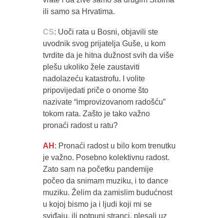
ili samo sa Hrvatima.
CS
: Uoči rata u Bosni, objavili ste
uvodnik svog prijatelja Guše, u kom
tvrdite da je hitna dužnost svih da više
plešu ukoliko žele zaustaviti
nadolazeću katastrofu. I volite
pripovijedati priče o onome što
nazivate “improvizovanom radošću”
tokom rata. Zašto je tako važno
pronaći radost u ratu?
AH
: Pronaći radost u bilo kom trenutku
je važno. Posebno kolektivnu radost.
Zato sam na početku pandemije
počeo da snimam muziku, i to dance
muziku. Želim da zamislim budućnost
u kojoj bismo ja i ljudi koji mi se
sviđaju, ili potpuni stranci, plesali uz