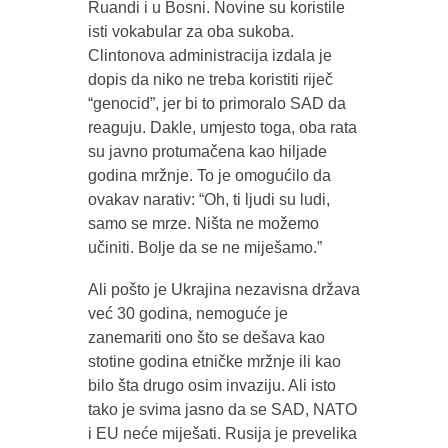
Ruandi i u Bosni. Novine su koristile
isti vokabular za oba sukoba.
Clintonova administracija izdala je
dopis da niko ne treba koristiti riječ
“genocid”, jer bi to primoralo SAD da
reaguju. Dakle, umjesto toga, oba rata
su javno protumačena kao hiljade
godina mržnje. To je omogućilo da
ovakav narativ: “Oh, ti ljudi su ludi,
samo se mrze. Ništa ne možemo
učiniti. Bolje da se ne miješamo.”
Ali pošto je Ukrajina nezavisna država
već 30 godina, nemoguće je
zanemariti ono što se dešava kao
stotine godina etničke mržnje ili kao
bilo šta drugo osim invaziju. Ali isto
tako je svima jasno da se SAD, NATO
i EU neće miješati. Rusija je prevelika