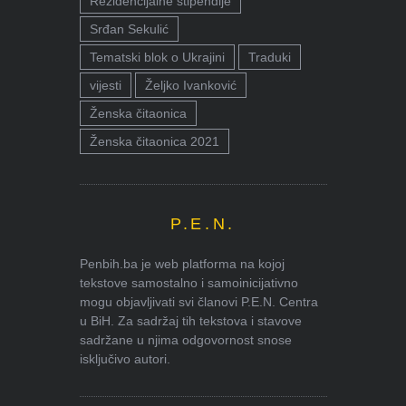
Rezidencijalne stipendije
Srđan Sekulić
Tematski blok o Ukrajini
Traduki
vijesti
Željko Ivanković
Ženska čitaonica
Ženska čitaonica 2021
P.E.N.
Penbih.ba je web platforma na kojoj
tekstove samostalno i samoinicijativno
mogu objavljivati svi članovi P.E.N. Centra
u BiH. Za sadržaj tih tekstova i stavove
sadržane u njima odgovornost snose
isključivo autori.