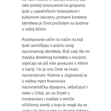
iako postoji povezanost sa grupama
ljudi u zajedničkom historijskom i
kulturnom iskustvu, primarni kontekst
identiteta je život proživljen sa ljudima
u vašoj blizini.
Raseljavanje utiče na način na koji
ljudi razmišljaju o pojmu svog
nacionalnog identiteta. Baš zato što im
manjka direktnog kontakta s nacijom,
osjećaju se još više povezani s mitom
o naciji. I to je ono čime se hrani
nacionalizam. Ratove u Jugoslaviji je
u velikoj mjeri finansirala
nacionalistička dijaspora, uključujući i
neke u Srbiji, jer su živjeli u
inostranstvu i maštali o etnički
očišćenoj zemlji u koju bi mogli da se
vrate i da žive samo sa drugim Srbima