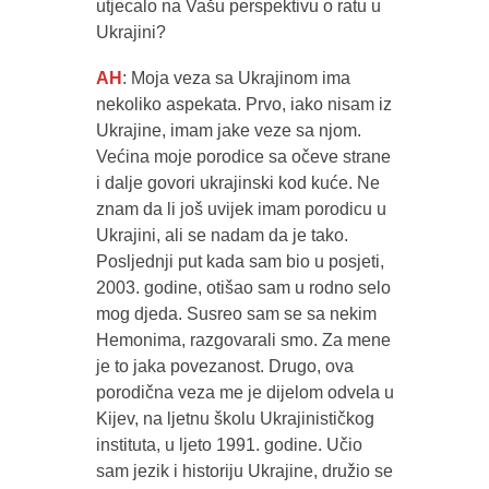
utjecalo na Vašu perspektivu o ratu u
Ukrajini?
AH
: Moja veza sa Ukrajinom ima
nekoliko aspekata. Prvo, iako nisam iz
Ukrajine, imam jake veze sa njom.
Većina moje porodice sa očeve strane
i dalje govori ukrajinski kod kuće. Ne
znam da li još uvijek imam porodicu u
Ukrajini, ali se nadam da je tako.
Posljednji put kada sam bio u posjeti,
2003. godine, otišao sam u rodno selo
mog djeda. Susreo sam se sa nekim
Hemonima, razgovarali smo. Za mene
je to jaka povezanost. Drugo, ova
porodična veza me je dijelom odvela u
Kijev, na ljetnu školu Ukrajinističkog
instituta, u ljeto 1991. godine. Učio
sam jezik i historiju Ukrajine, družio se