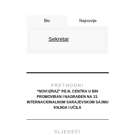
Bio
Najnovije
Sekretar
PRETHODNI
“NOVI IZRAZ” P.E.N. CENTRA U BIH
PROMOVIRAN I NAGRAĐEN NA 33.
INTERNACIONALNOM SARAJEVSKOM SAJMU
KNJIGA I UČILA
SLJEDEĆI