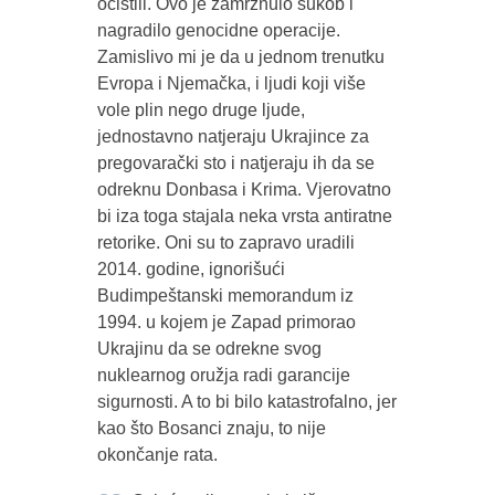
očistili. Ovo je zamrznulo sukob i
nagradilo genocidne operacije.
Zamislivo mi je da u jednom trenutku
Evropa i Njemačka, i ljudi koji više
vole plin nego druge ljude,
jednostavno natjeraju Ukrajince za
pregovarački sto i natjeraju ih da se
odreknu Donbasa i Krima. Vjerovatno
bi iza toga stajala neka vrsta antiratne
retorike. Oni su to zapravo uradili
2014. godine, ignorišući
Budimpeštanski memorandum iz
1994. u kojem je Zapad primorao
Ukrajinu da se odrekne svog
nuklearnog oružja radi garancije
sigurnosti. A to bi bilo katastrofalno, jer
kao što Bosanci znaju, to nije
okončanje rata.