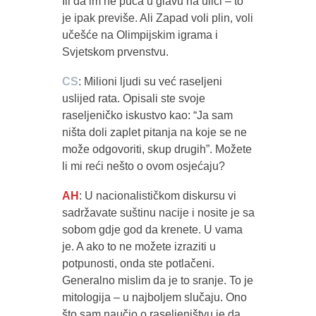
Ili da im ne puca u glavu na ulici – to
je ipak previše. Ali Zapad voli plin, voli
učešće na Olimpijskim igrama i
Svjetskom prvenstvu.
CS
: Milioni ljudi su već raseljeni
uslijed rata. Opisali ste svoje
raseljeničko iskustvo kao: “Ja sam
ništa doli zaplet pitanja na koje se ne
može odgovoriti, skup drugih”. Možete
li mi reći nešto o ovom osjećaju?
AH
: U nacionalističkom diskursu vi
sadržavate suštinu nacije i nosite je sa
sobom gdje god da krenete. U vama
je. A ako to ne možete izraziti u
potpunosti, onda ste potlačeni.
Generalno mislim da je to sranje. To je
mitologija – u najboljem slučaju. Ono
što sam naučio o raseljeništvu je da,