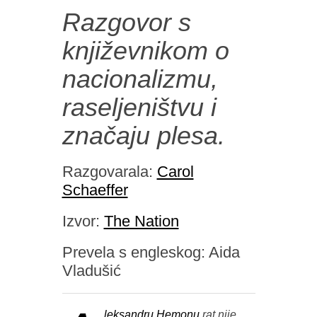
Razgovor s
književnikom o
nacionalizmu,
raseljeništvu i
značaju plesa.
Razgovarala:
Carol
Schaeffer
Izvor:
The Nation
Prevela s engleskog: Aida
Vladušić
leksandru Hemonu
rat nije