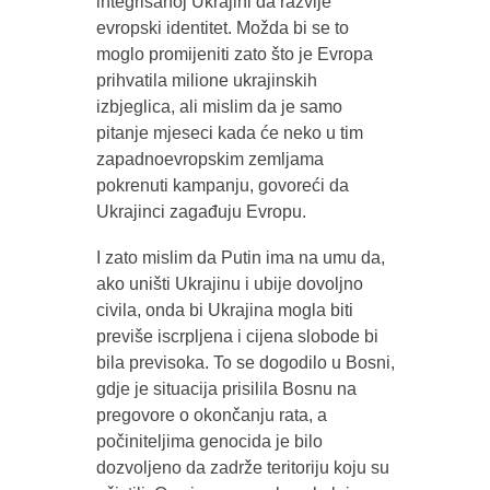
integrisanoj Ukrajini da razvije
evropski identitet. Možda bi se to
moglo promijeniti zato što je Evropa
prihvatila milione ukrajinskih
izbjeglica, ali mislim da je samo
pitanje mjeseci kada će neko u tim
zapadnoevropskim zemljama
pokrenuti kampanju, govoreći da
Ukrajinci zagađuju Evropu.
I zato mislim da Putin ima na umu da,
ako uništi Ukrajinu i ubije dovoljno
civila, onda bi Ukrajina mogla biti
previše iscrpljena i cijena slobode bi
bila previsoka. To se dogodilo u Bosni,
gdje je situacija prisilila Bosnu na
pregovore o okončanju rata, a
počiniteljima genocida je bilo
dozvoljeno da zadrže teritoriju koju su