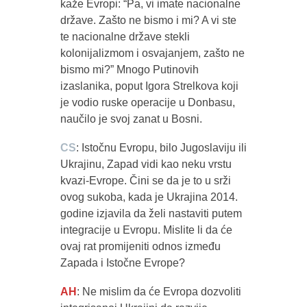
kaže Evropi: “Pa, vi imate nacionalne
države. Zašto ne bismo i mi? A vi ste
te nacionalne države stekli
kolonijalizmom i osvajanjem, zašto ne
bismo mi?” Mnogo Putinovih
izaslanika, poput Igora Strelkova koji
je vodio ruske operacije u Donbasu,
naučilo je svoj zanat u Bosni.
CS
: Istočnu Evropu, bilo Jugoslaviju ili
Ukrajinu, Zapad vidi kao neku vrstu
kvazi-Evrope. Čini se da je to u srži
ovog sukoba, kada je Ukrajina 2014.
godine izjavila da želi nastaviti putem
integracije u Evropu. Mislite li da će
ovaj rat promijeniti odnos između
Zapada i Istočne Evrope?
AH
: Ne mislim da će Evropa dozvoliti