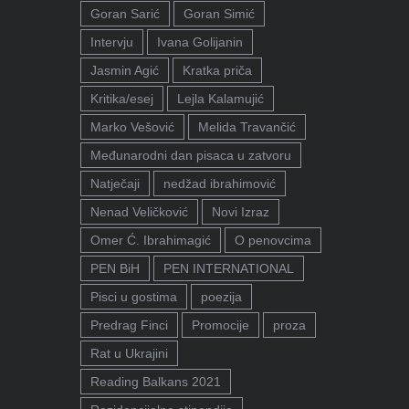
Goran Sarić
Goran Simić
Intervju
Ivana Golijanin
Jasmin Agić
Kratka priča
Kritika/esej
Lejla Kalamujić
Marko Vešović
Melida Travančić
Međunarodni dan pisaca u zatvoru
Natječaji
nedžad ibrahimović
Nenad Veličković
Novi Izraz
Omer Ć. Ibrahimagić
O penovcima
PEN BiH
PEN INTERNATIONAL
Pisci u gostima
poezija
Predrag Finci
Promocije
proza
Rat u Ukrajini
Reading Balkans 2021