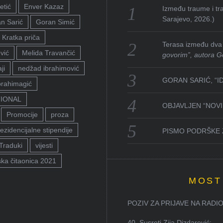
etić
Enver Kazaz
Između traume i tra
Sarajevo, 2026.)
n Sarić
Goran Simić
Kratka priča
Terasa između dva 
vić
Melida Travančić
govorim”, autora G
ji
nedžad ibrahimović
GORAN SARIĆ, “I
brahimagić
TIONAL
OBJAVLJEN “NOVI 
Promocije
proza
ezidencijalne stipendije
PISMO PODRŠKE 
Traduki
vijesti
ka čitaonica 2021
MOST
POZIV ZA PRIJAVE NA RADION
40. Susreti Zija Dizdarević: ...