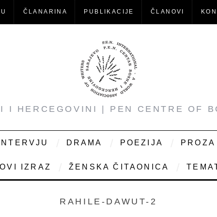
-U
ČLANARINA
PUBLIKACIJE
ČLANOVI
KON
NI I HERCEGOVINI | PEN CENTRE OF 
INTERVJU
DRAMA
POEZIJA
PROZA
OVI IZRAZ
ŽENSKA ČITAONICA
TEMAT
RAHILE-DAWUT-2