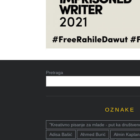
Pretraga
OZNAKE
"Kreativno pisanje za mlade - put ka društven
Adisa Bašić
Ahmed Burić
Almin Kaplan