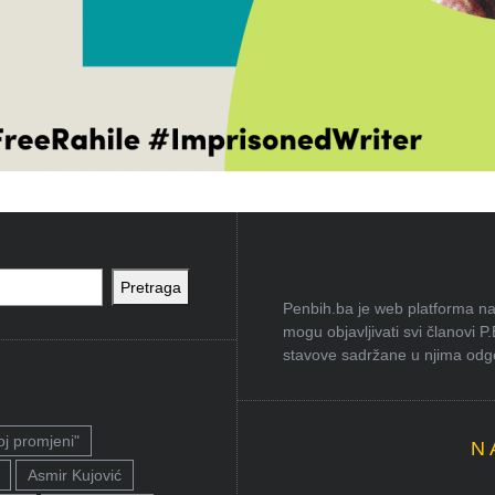
Pretraga
Penbih.ba je web platforma na 
mogu objavljivati svi članovi P
stavove sadržane u njima odgov
oj promjeni"
N
Asmir Kujović