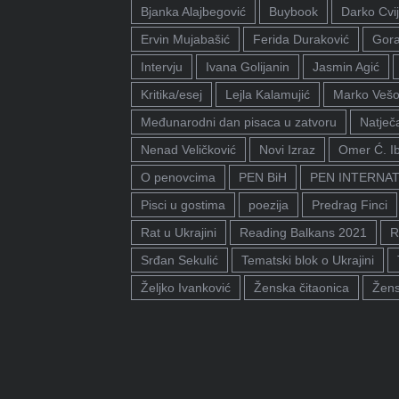
Bjanka Alajbegović
Buybook
Darko Cvij
Ervin Mujabašić
Ferida Duraković
Gora
Intervju
Ivana Golijanin
Jasmin Agić
Kritika/esej
Lejla Kalamujić
Marko Vešo
Međunarodni dan pisaca u zatvoru
Natječa
Nenad Veličković
Novi Izraz
Omer Ć. I
O penovcima
PEN BiH
PEN INTERNA
Pisci u gostima
poezija
Predrag Finci
Rat u Ukrajini
Reading Balkans 2021
R
Srđan Sekulić
Tematski blok o Ukrajini
Željko Ivanković
Ženska čitaonica
Žens