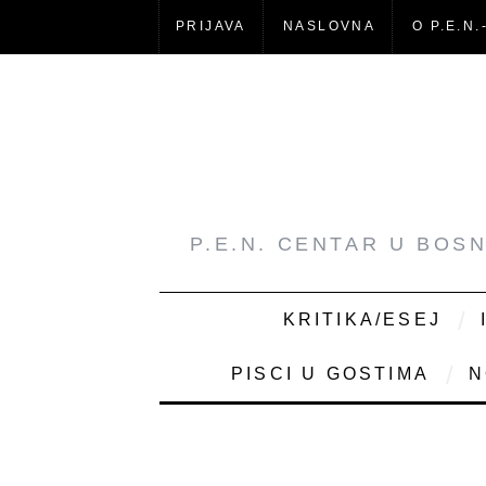
PRIJAVA
NASLOVNA
O P.E.N.
P.E.N. CENTAR U BOS
KRITIKA/ESEJ
PISCI U GOSTIMA
N