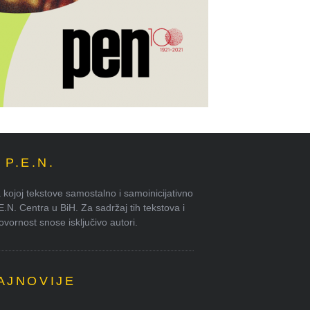
P.E.N.
kojoj tekstove samostalno i samoinicijativno
.E.N. Centra u BiH. Za sadržaj tih tekstova i
ornost snose isključivo autori.
AJNOVIJE