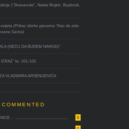
dicije (“Stravaruše”, Naida Mujkić, Buybook,
svijeta
(Prikaz zbirke pjesama “Kao da zidu
orana Sarića)
DILA (NEĆU DA BUDEM NAROD)”
IZRAZ” br. 101-102
ZA VLADIMIRA ARSENIJEVIĆA
 COMMENTED
ICE ...
0
0