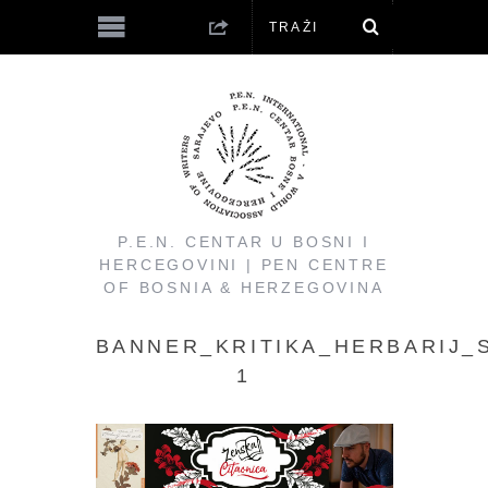
P.E.N. CENTAR U BOSNI I
HERCEGOVINI | PEN CENTRE
OF BOSNIA & HERZEGOVINA
BANNER_KRITIKA_HERBARIJ_
1