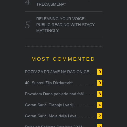
TREĆA SMENA”
RELEASING YOUR VOICE –
PUBLIC READING WITH STACY
MATTINGLY
MOST COMMENTED
POZIV ZA PRIJAVE NA RADIONICE ...
0
40. Susreti Zija Dizdarević: ...
0
Povodom Dana pobjede nad faši...
8
Goran Sarić: Tlapnje i varlji...
4
Goran Sarić: Moja dvije i dva...
2