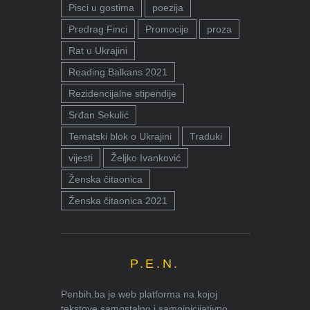
Pisci u gostima
poezija
Predrag Finci
Promocije
proza
Rat u Ukrajini
Reading Balkans 2021
Rezidencijalne stipendije
Srđan Sekulić
Tematski blok o Ukrajini
Traduki
vijesti
Željko Ivanković
Ženska čitaonica
Ženska čitaonica 2021
P.E.N.
Penbih.ba je web platforma na kojoj
tekstove samostalno i samoinicijativno