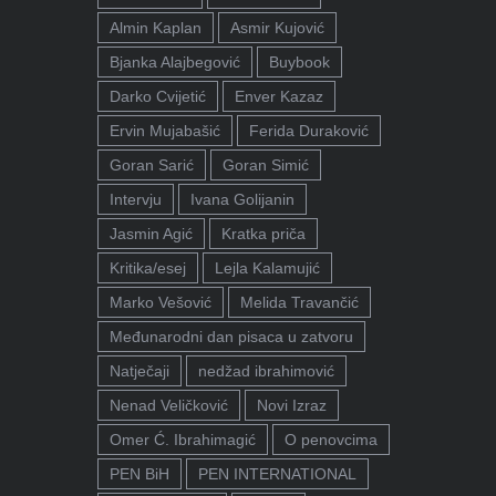
Almin Kaplan
Asmir Kujović
Bjanka Alajbegović
Buybook
Darko Cvijetić
Enver Kazaz
Ervin Mujabašić
Ferida Duraković
Goran Sarić
Goran Simić
Intervju
Ivana Golijanin
Jasmin Agić
Kratka priča
Kritika/esej
Lejla Kalamujić
Marko Vešović
Melida Travančić
Međunarodni dan pisaca u zatvoru
Natječaji
nedžad ibrahimović
Nenad Veličković
Novi Izraz
Omer Ć. Ibrahimagić
O penovcima
PEN BiH
PEN INTERNATIONAL