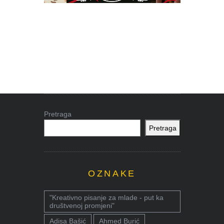
Pretraga
Pretraga
OZNAKE
"Kreativno pisanje za mlade - put ka
društvenoj promjeni"
Adisa Bašić
Ahmed Burić