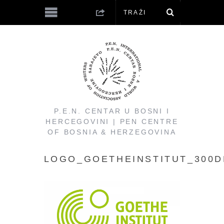
P.E.N. CENTAR U BOSNI I
HERCEGOVINI | PEN CENTRE
OF BOSNIA & HERZEGOVINA
LOGO_GOETHEINSTITUT_300D