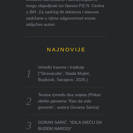
mogu objavljivati svi članovi P.E.N. Centra
u BiH. Za sadržaj tih tekstova i stavove
sadržane u njima odgovornost snose
isključivo autori.
NAJNOVIJE
Između traume i tradicije
(“Stravaruše”, Naida Mujkić,
Buybook, Sarajevo, 2026.)
Terasa između dva svijeta
(Prikaz
zbirke pjesama “Kao da zidu
govorim”, autora Gorana Sarića)
GORAN SARIĆ, “IDILA (NEĆU DA
BUDEM NAROD)”