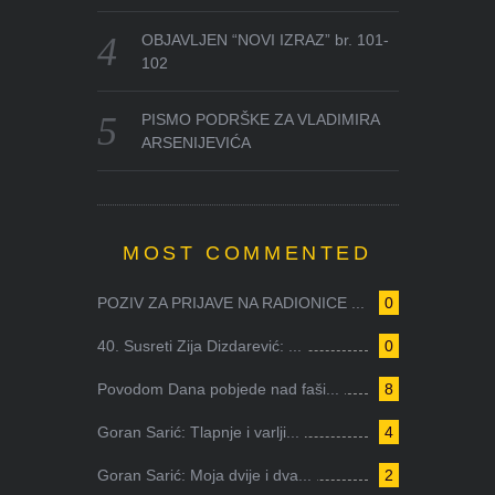
OBJAVLJEN “NOVI IZRAZ” br. 101-
102
PISMO PODRŠKE ZA VLADIMIRA
ARSENIJEVIĆA
MOST COMMENTED
POZIV ZA PRIJAVE NA RADIONICE ...
0
40. Susreti Zija Dizdarević: ...
0
Povodom Dana pobjede nad faši...
8
Goran Sarić: Tlapnje i varlji...
4
Goran Sarić: Moja dvije i dva...
2