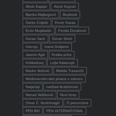
Almin Kaplan
Asmir Kujović
Bjanka Alajbegović
Buybook
Darko Cvijetić
Enver Kazaz
Ervin Mujabašić
Ferida Duraković
Goran Sarić
Goran Simić
Intervju
Ivana Golijanin
Jasmin Agić
Kratka priča
Kritika/esej
Lejla Kalamujić
Marko Vešović
Melida Travančić
Međunarodni dan pisaca u zatvoru
Natječaji
nedžad ibrahimović
Nenad Veličković
Novi Izraz
Omer Ć. Ibrahimagić
O penovcima
PEN BiH
PEN INTERNATIONAL