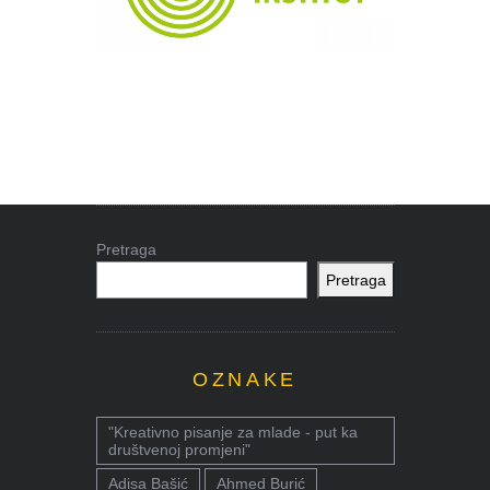
Pretraga
Pretraga
OZNAKE
"Kreativno pisanje za mlade - put ka
društvenoj promjeni"
Adisa Bašić
Ahmed Burić