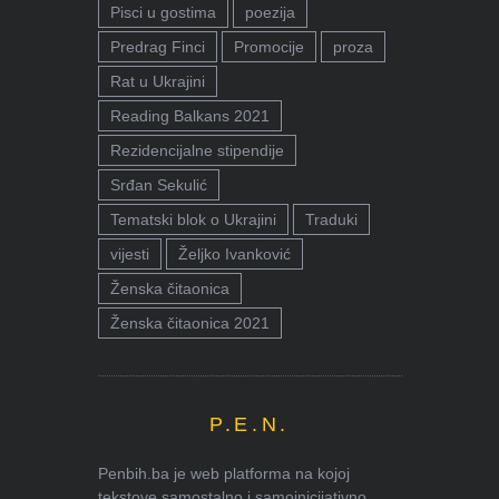
Pisci u gostima
poezija
Predrag Finci
Promocije
proza
Rat u Ukrajini
Reading Balkans 2021
Rezidencijalne stipendije
Srđan Sekulić
Tematski blok o Ukrajini
Traduki
vijesti
Željko Ivanković
Ženska čitaonica
Ženska čitaonica 2021
P.E.N.
Penbih.ba je web platforma na kojoj
tekstove samostalno i samoinicijativno