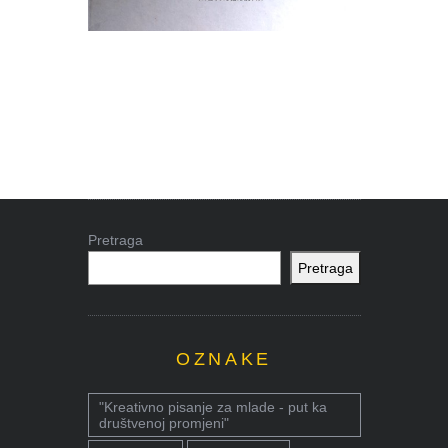
Pretraga
Pretraga
OZNAKE
"Kreativno pisanje za mlade - put ka
društvenoj promjeni"