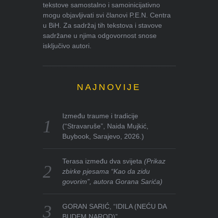
tekstove samostalno i samoinicijativno
mogu objavljivati svi članovi P.E.N. Centra
u BiH. Za sadržaj tih tekstova i stavove
sadržane u njima odgovornost snose
isključivo autori.
NAJNOVIJE
Između traume i tradicije
(“Stravaruše”, Naida Mujkić,
Buybook, Sarajevo, 2026.)
Terasa između dva svijeta
(Prikaz
zbirke pjesama “Kao da zidu
govorim”, autora Gorana Sarića)
GORAN SARIĆ, “IDILA (NEĆU DA
BUDEM NAROD)”