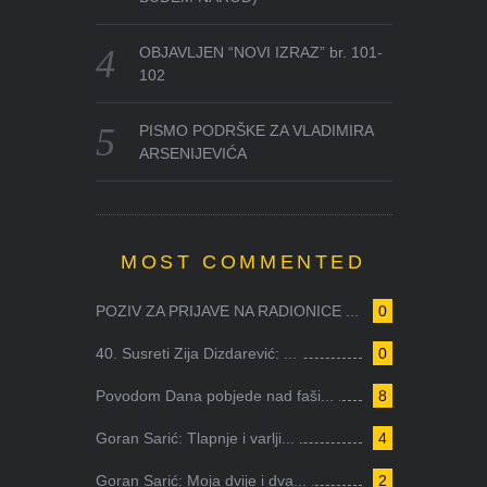
OBJAVLJEN “NOVI IZRAZ” br. 101-
102
PISMO PODRŠKE ZA VLADIMIRA
ARSENIJEVIĆA
MOST COMMENTED
POZIV ZA PRIJAVE NA RADIONICE ...
0
40. Susreti Zija Dizdarević: ...
0
Povodom Dana pobjede nad faši...
8
Goran Sarić: Tlapnje i varlji...
4
Goran Sarić: Moja dvije i dva...
2