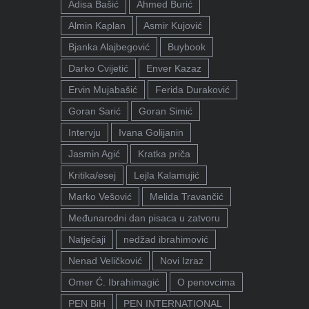
Adisa Bašić
Ahmed Burić
Almin Kaplan
Asmir Kujović
Bjanka Alajbegović
Buybook
Darko Cvijetić
Enver Kazaz
Ervin Mujabašić
Ferida Duraković
Goran Sarić
Goran Simić
Intervju
Ivana Golijanin
Jasmin Agić
Kratka priča
Kritika/esej
Lejla Kalamujić
Marko Vešović
Melida Travančić
Međunarodni dan pisaca u zatvoru
Natječaji
nedžad ibrahimović
Nenad Veličković
Novi Izraz
Omer Ć. Ibrahimagić
O penovcima
PEN BiH
PEN INTERNATIONAL