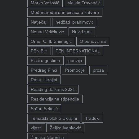
Marko Vešović
Melida Travančić
Međunarodni dan pisaca u zatvoru
Natječaji
nedžad ibrahimović
Nenad Veličković
Novi Izraz
Omer Ć. Ibrahimagić
O penovcima
PEN BiH
PEN INTERNATIONAL
Pisci u gostima
poezija
Predrag Finci
Promocije
proza
Rat u Ukrajini
Reading Balkans 2021
Rezidencijalne stipendije
Srđan Sekulić
Tematski blok o Ukrajini
Traduki
vijesti
Željko Ivanković
Ženska čitaonica