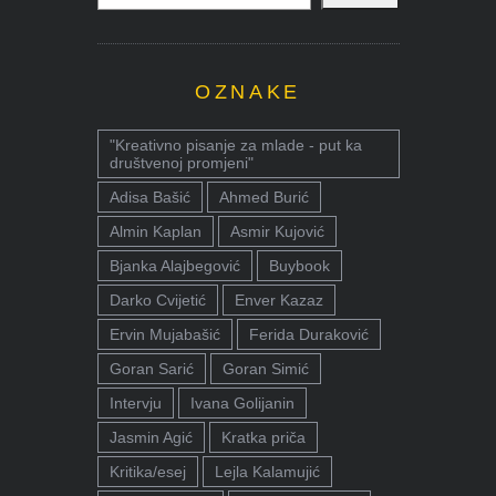
OZNAKE
"Kreativno pisanje za mlade - put ka
društvenoj promjeni"
Adisa Bašić
Ahmed Burić
Almin Kaplan
Asmir Kujović
Bjanka Alajbegović
Buybook
Darko Cvijetić
Enver Kazaz
Ervin Mujabašić
Ferida Duraković
Goran Sarić
Goran Simić
Intervju
Ivana Golijanin
Jasmin Agić
Kratka priča
Kritika/esej
Lejla Kalamujić