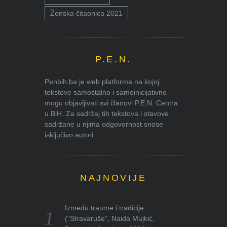
Ženska čitaonica 2021
P.E.N.
Penbih.ba je web platforma na kojoj
tekstove samostalno i samoinicijativno
mogu objavljivati svi članovi P.E.N. Centra
u BiH. Za sadržaj tih tekstova i stavove
sadržane u njima odgovornost snose
isključivo autori.
NAJNOVIJE
Između traume i tradicije
(“Stravaruše”, Naida Mujkić,