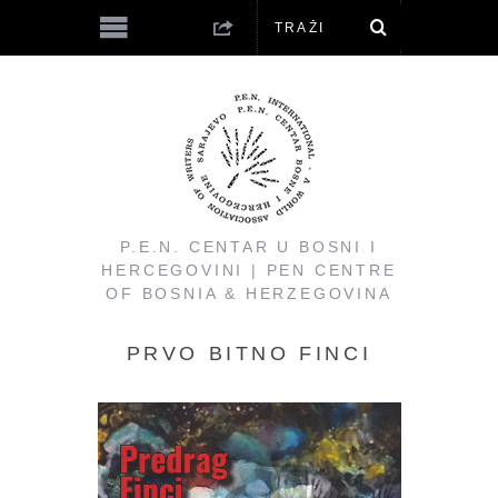
P.E.N. CENTAR U BOSNI I
HERCEGOVINI | PEN CENTRE
OF BOSNIA & HERZEGOVINA
PRVO BITNO FINCI