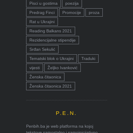
Pisci u gostima
poezija
Predrag Finci
Promocije
proza
Rat u Ukrajini
Reading Balkans 2021
Rezidencijalne stipendije
Srđan Sekulić
Tematski blok o Ukrajini
Traduki
vijesti
Željko Ivanković
Ženska čitaonica
Ženska čitaonica 2021
P.E.N.
Penbih.ba je web platforma na kojoj
tekstove samostalno i samoinicijativno