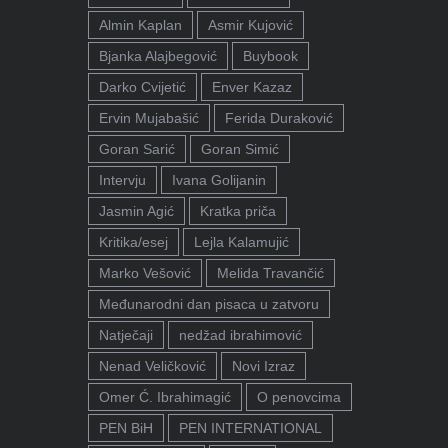
Almin Kaplan
Asmir Kujović
Bjanka Alajbegović
Buybook
Darko Cvijetić
Enver Kazaz
Ervin Mujabašić
Ferida Duraković
Goran Sarić
Goran Simić
Intervju
Ivana Golijanin
Jasmin Agić
Kratka priča
Kritika/esej
Lejla Kalamujić
Marko Vešović
Melida Travančić
Međunarodni dan pisaca u zatvoru
Natječaji
nedžad ibrahimović
Nenad Veličković
Novi Izraz
Omer Ć. Ibrahimagić
O penovcima
PEN BiH
PEN INTERNATIONAL