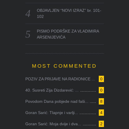
OBJAVLJEN “NOVI IZRAZ” br. 101-
102
PISMO PODRŠKE ZA VLADIMIRA
ARSENIJEVIĆA
MOST COMMENTED
POZIV ZA PRIJAVE NA RADIONICE ...
0
40. Susreti Zija Dizdarević: ...
0
Povodom Dana pobjede nad faši...
8
Goran Sarić: Tlapnje i varlji...
4
Goran Sarić: Moja dvije i dva...
2