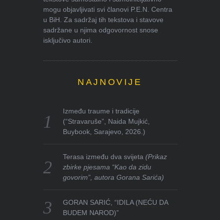
mogu objavljivati svi članovi P.E.N. Centra
u BiH. Za sadržaj tih tekstova i stavove
sadržane u njima odgovornost snose
isključivo autori.
NAJNOVIJE
Između traume i tradicije
(“Stravaruše”, Naida Mujkić,
Buybook, Sarajevo, 2026.)
Terasa između dva svijeta
(Prikaz
zbirke pjesama “Kao da zidu
govorim”, autora Gorana Sarića)
GORAN SARIĆ, “IDILA (NEĆU DA
BUDEM NAROD)”