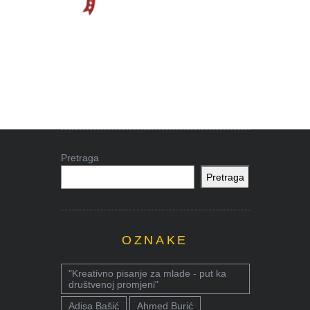
Pretraga
Pretraga
OZNAKE
"Kreativno pisanje za mlade - put ka
društvenoj promjeni"
Adisa Bašić
Ahmed Burić