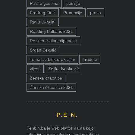
Pisci u gostima
poezija
Predrag Finci
Promocije
proza
Rat u Ukrajini
Reading Balkans 2021
Rezidencijalne stipendije
Srđan Sekulić
Tematski blok o Ukrajini
Traduki
vijesti
Željko Ivanković
Ženska čitaonica
Ženska čitaonica 2021
P.E.N.
Penbih.ba je web platforma na kojoj
tekstove samostalno i samoinicijativno