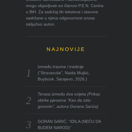
mogu objavljivati svi članovi P.E.N. Centra
u BiH. Za sadržaj tih tekstova i stavove
sadržane u njima odgovornost snose
isključivo autori.
NAJNOVIJE
Između traume i tradicije
(“Stravaruše”, Naida Mujkić,
Buybook, Sarajevo, 2026.)
Terasa između dva svijeta
(Prikaz
zbirke pjesama “Kao da zidu
govorim”, autora Gorana Sarića)
GORAN SARIĆ, “IDILA (NEĆU DA
BUDEM NAROD)”