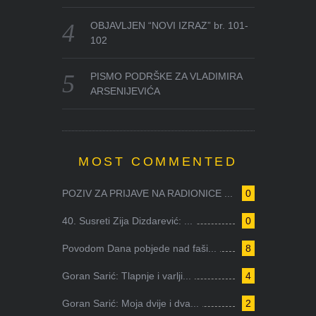
OBJAVLJEN “NOVI IZRAZ” br. 101-
102
PISMO PODRŠKE ZA VLADIMIRA
ARSENIJEVIĆA
MOST COMMENTED
POZIV ZA PRIJAVE NA RADIONICE ...
0
40. Susreti Zija Dizdarević: ...
0
Povodom Dana pobjede nad faši...
8
Goran Sarić: Tlapnje i varlji...
4
Goran Sarić: Moja dvije i dva...
2