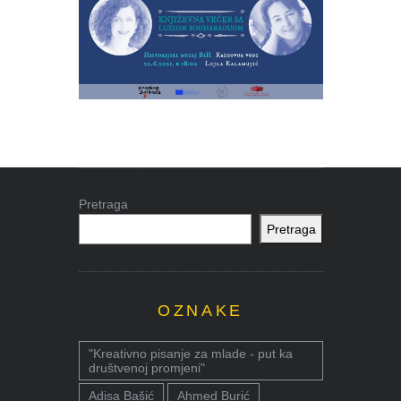
Pretraga
Pretraga
OZNAKE
"Kreativno pisanje za mlade - put ka
društvenoj promjeni"
Adisa Bašić
Ahmed Burić