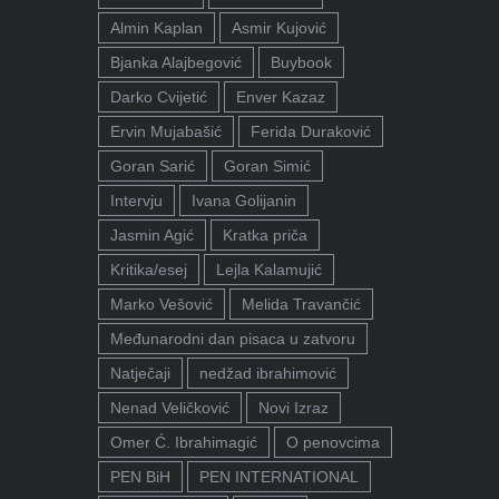
Almin Kaplan
Asmir Kujović
Bjanka Alajbegović
Buybook
Darko Cvijetić
Enver Kazaz
Ervin Mujabašić
Ferida Duraković
Goran Sarić
Goran Simić
Intervju
Ivana Golijanin
Jasmin Agić
Kratka priča
Kritika/esej
Lejla Kalamujić
Marko Vešović
Melida Travančić
Međunarodni dan pisaca u zatvoru
Natječaji
nedžad ibrahimović
Nenad Veličković
Novi Izraz
Omer Ć. Ibrahimagić
O penovcima
PEN BiH
PEN INTERNATIONAL