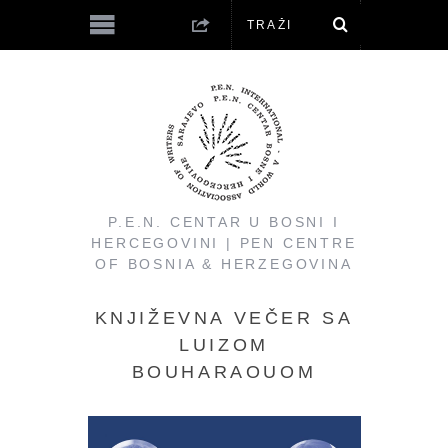
P.E.N. CENTAR U BOSNI I
HERCEGOVINI | PEN CENTRE
OF BOSNIA & HERZEGOVINA
KNJIŽEVNA VEČER SA
LUIZOM
BOUHARAOUOM