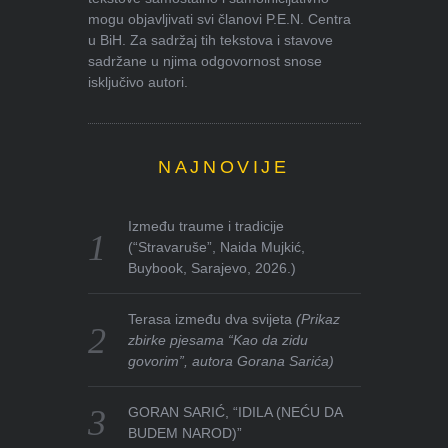
mogu objavljivati svi članovi P.E.N. Centra
u BiH. Za sadržaj tih tekstova i stavove
sadržane u njima odgovornost snose
isključivo autori.
NAJNOVIJE
Između traume i tradicije
(“Stravaruše”, Naida Mujkić,
Buybook, Sarajevo, 2026.)
Terasa između dva svijeta
(Prikaz
zbirke pjesama “Kao da zidu
govorim”, autora Gorana Sarića)
GORAN SARIĆ, “IDILA (NEĆU DA
BUDEM NAROD)”