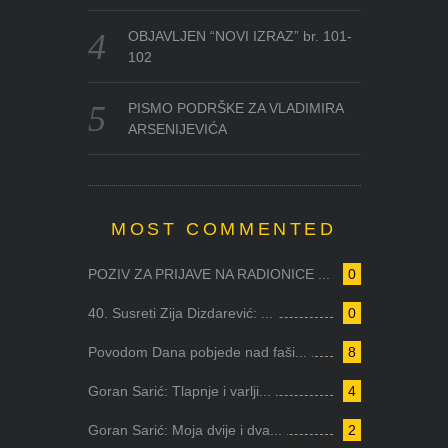
OBJAVLJEN “NOVI IZRAZ” br. 101-
102
PISMO PODRŠKE ZA VLADIMIRA
ARSENIJEVIĆA
MOST COMMENTED
POZIV ZA PRIJAVE NA RADIONICE ...
0
40. Susreti Zija Dizdarević: ...
0
Povodom Dana pobjede nad faši...
8
Goran Sarić: Tlapnje i varlji...
4
Goran Sarić: Moja dvije i dva...
2