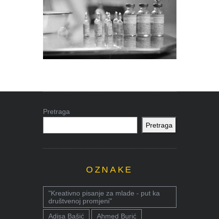
Pretraga
Pretraga
OZNAKE
"Kreativno pisanje za mlade - put ka
društvenoj promjeni"
Adisa Bašić
Ahmed Burić