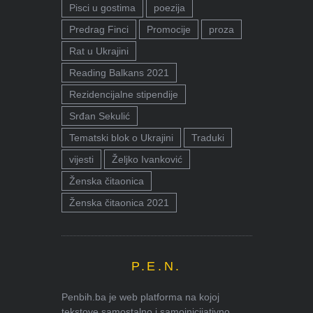
Pisci u gostima
poezija
Predrag Finci
Promocije
proza
Rat u Ukrajini
Reading Balkans 2021
Rezidencijalne stipendije
Srđan Sekulić
Tematski blok o Ukrajini
Traduki
vijesti
Željko Ivanković
Ženska čitaonica
Ženska čitaonica 2021
P.E.N.
Penbih.ba je web platforma na kojoj
tekstove samostalno i samoinicijativno