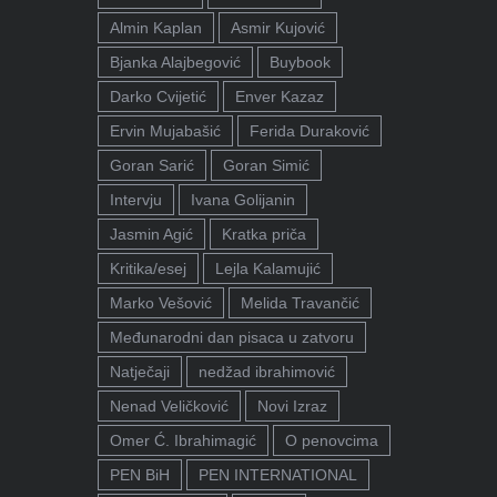
Almin Kaplan
Asmir Kujović
Bjanka Alajbegović
Buybook
Darko Cvijetić
Enver Kazaz
Ervin Mujabašić
Ferida Duraković
Goran Sarić
Goran Simić
Intervju
Ivana Golijanin
Jasmin Agić
Kratka priča
Kritika/esej
Lejla Kalamujić
Marko Vešović
Melida Travančić
Međunarodni dan pisaca u zatvoru
Natječaji
nedžad ibrahimović
Nenad Veličković
Novi Izraz
Omer Ć. Ibrahimagić
O penovcima
PEN BiH
PEN INTERNATIONAL