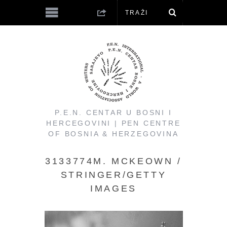
P.E.N. CENTAR U BOSNI I
HERCEGOVINI | PEN CENTRE
OF BOSNIA & HERZEGOVINA
3133774M. MCKEOWN /
STRINGER/GETTY
IMAGES