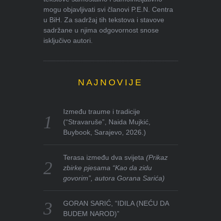
mogu objavljivati svi članovi P.E.N. Centra
u BiH. Za sadržaj tih tekstova i stavove
sadržane u njima odgovornost snose
isključivo autori.
NAJNOVIJE
Između traume i tradicije
(“Stravaruše”, Naida Mujkić,
Buybook, Sarajevo, 2026.)
Terasa između dva svijeta
(Prikaz
zbirke pjesama “Kao da zidu
govorim”, autora Gorana Sarića)
GORAN SARIĆ, “IDILA (NEĆU DA
BUDEM NAROD)”