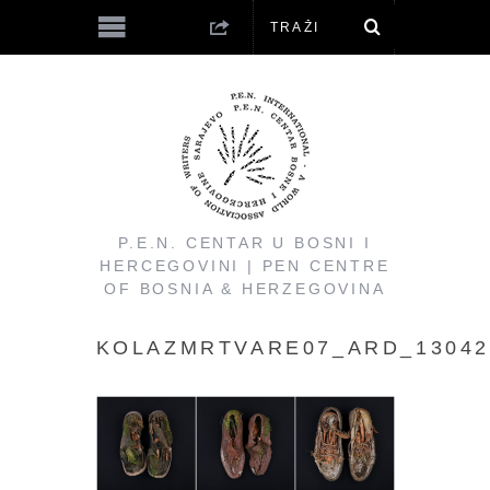
P.E.N. CENTAR U BOSNI I
HERCEGOVINI | PEN CENTRE
OF BOSNIA & HERZEGOVINA
KOLAZMRTVARE07_ARD_13042