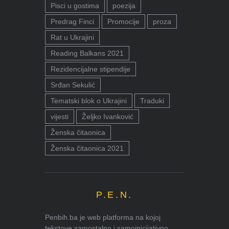
Pisci u gostima
poezija
Predrag Finci
Promocije
proza
Rat u Ukrajini
Reading Balkans 2021
Rezidencijalne stipendije
Srđan Sekulić
Tematski blok o Ukrajini
Traduki
vijesti
Željko Ivanković
Ženska čitaonica
Ženska čitaonica 2021
P.E.N.
Penbih.ba je web platforma na kojoj
tekstove samostalno i samoinicijativno