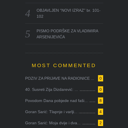
OBJAVLJEN “NOVI IZRAZ” br. 101-
102
PISMO PODRŠKE ZA VLADIMIRA
ARSENIJEVIĆA
MOST COMMENTED
POZIV ZA PRIJAVE NA RADIONICE ...
0
40. Susreti Zija Dizdarević: ...
0
Povodom Dana pobjede nad faši...
8
Goran Sarić: Tlapnje i varlji...
4
Goran Sarić: Moja dvije i dva...
2