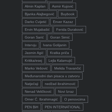
Almin Kaplan
Asmir Kujović
Bjanka Alajbegović
Buybook
Darko Cvijetić
Enver Kazaz
Ervin Mujabašić
Ferida Duraković
Goran Sarić
Goran Simić
Intervju
Ivana Golijanin
Jasmin Agić
Kratka priča
Kritika/esej
Lejla Kalamujić
Marko Vešović
Melida Travančić
Međunarodni dan pisaca u zatvoru
Natječaji
nedžad ibrahimović
Nenad Veličković
Novi Izraz
Omer Ć. Ibrahimagić
O penovcima
PEN BiH
PEN INTERNATIONAL