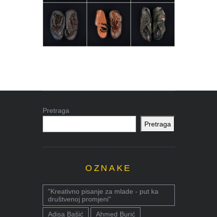
Pretraga
Pretraga
OZNAKE
"Kreativno pisanje za mlade - put ka
društvenoj promjeni"
Adisa Bašić
Ahmed Burić