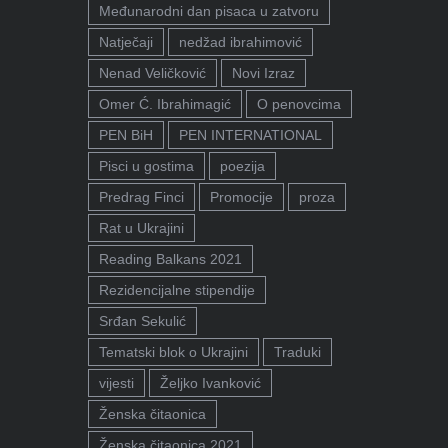
Međunarodni dan pisaca u zatvoru
Natječaji
nedžad ibrahimović
Nenad Veličković
Novi Izraz
Omer Ć. Ibrahimagić
O penovcima
PEN BiH
PEN INTERNATIONAL
Pisci u gostima
poezija
Predrag Finci
Promocije
proza
Rat u Ukrajini
Reading Balkans 2021
Rezidencijalne stipendije
Srđan Sekulić
Tematski blok o Ukrajini
Traduki
vijesti
Željko Ivanković
Ženska čitaonica
Ženska čitaonica 2021