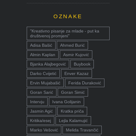
OZNAKE
"Kreativno pisanje za mlade - put ka
društvenoj promjeni"
Adisa Bašić
Ahmed Burić
Almin Kaplan
Asmir Kujović
Bjanka Alajbegović
Buybook
Darko Cvijetić
Enver Kazaz
Ervin Mujabašić
Ferida Duraković
Goran Sarić
Goran Simić
Intervju
Ivana Golijanin
Jasmin Agić
Kratka priča
Kritika/esej
Lejla Kalamujić
Marko Vešović
Melida Travančić