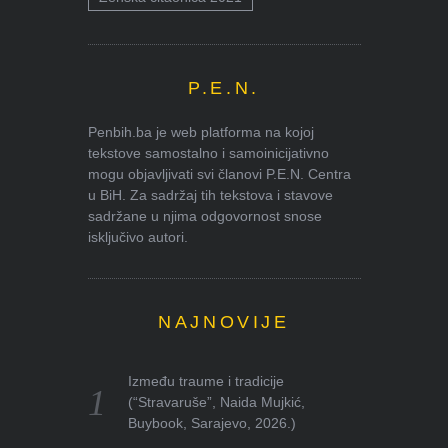
P.E.N.
Penbih.ba je web platforma na kojoj
tekstove samostalno i samoinicijativno
mogu objavljivati svi članovi P.E.N. Centra
u BiH. Za sadržaj tih tekstova i stavove
sadržane u njima odgovornost snose
isključivo autori.
NAJNOVIJE
Između traume i tradicije
(“Stravaruše”, Naida Mujkić,
Buybook, Sarajevo, 2026.)