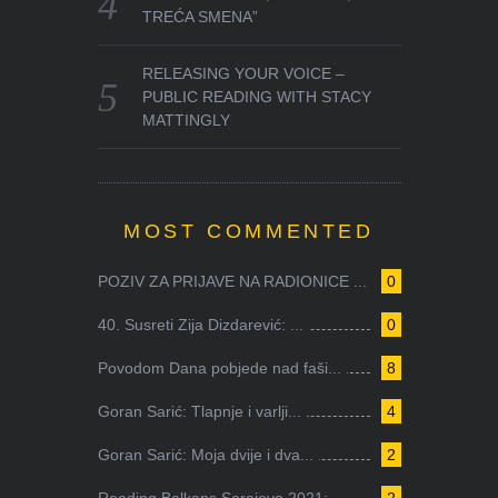
TREĆA SMENA”
RELEASING YOUR VOICE –
PUBLIC READING WITH STACY
MATTINGLY
MOST COMMENTED
POZIV ZA PRIJAVE NA RADIONICE ...
0
40. Susreti Zija Dizdarević: ...
0
Povodom Dana pobjede nad faši...
8
Goran Sarić: Tlapnje i varlji...
4
Goran Sarić: Moja dvije i dva...
2