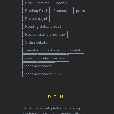
Pisci u gostima
poezija
Predrag Finci
Promocije
proza
Rat u Ukrajini
Reading Balkans 2021
Rezidencijalne stipendije
Srđan Sekulić
Tematski blok o Ukrajini
Traduki
vijesti
Željko Ivanković
Ženska čitaonica
Ženska čitaonica 2021
P.E.N.
Penbih.ba je web platforma na kojoj
tekstove samostalno i samoinicijativno