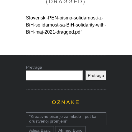
(DRAGGED)
Slovenski-PEN-pismo-solidarnosti-z-
BiH-solidarnost-sa-BiH-solidarity-with-
BiH-maj-2021-dragged.pdf
Pretraga
Pretraga
OZNAKE
"Kreativno pisanje za mlade - put ka
društvenoj promjeni"
Adisa Bašić
Ahmed Burić