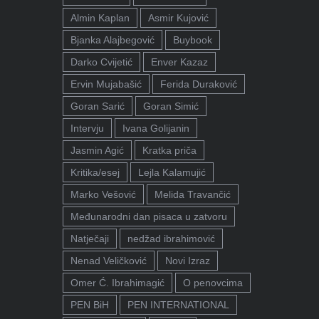
Almin Kaplan
Asmir Kujović
Bjanka Alajbegović
Buybook
Darko Cvijetić
Enver Kazaz
Ervin Mujabašić
Ferida Duraković
Goran Sarić
Goran Simić
Intervju
Ivana Golijanin
Jasmin Agić
Kratka priča
Kritika/esej
Lejla Kalamujić
Marko Vešović
Melida Travančić
Međunarodni dan pisaca u zatvoru
Natječaji
nedžad ibrahimović
Nenad Veličković
Novi Izraz
Omer Ć. Ibrahimagić
O penovcima
PEN BiH
PEN INTERNATIONAL