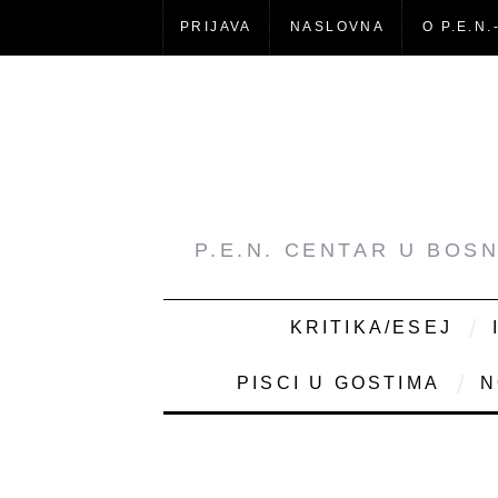
PRIJAVA
NASLOVNA
O P.E.N.
P.E.N. CENTAR U BOS
KRITIKA/ESEJ
PISCI U GOSTIMA
N