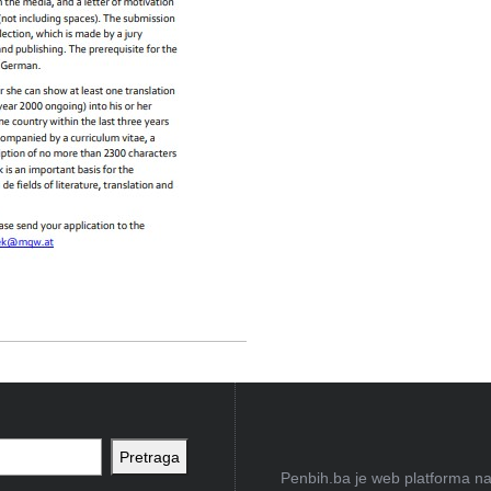
Pretraga
Penbih.ba je web platforma na 