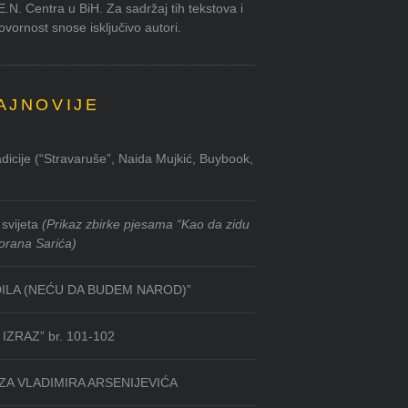
.E.N. Centra u BiH. Za sadržaj tih tekstova i
ornost snose isključivo autori.
AJNOVIJE
dicije (“Stravaruše”, Naida Mujkić, Buybook,
svijeta
(Prikaz zbirke pjesama “Kao da zidu
orana Sarića)
DILA (NEĆU DA BUDEM NAROD)”
IZRAZ” br. 101-102
ZA VLADIMIRA ARSENIJEVIĆA