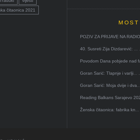
Traduki
vijesti
ka čitaonica 2021
MOST
POZIV ZA PRIJAVE NA RADION
40. Susreti Zija Dizdarević: ...
Povodom Dana pobjede nad faš
Goran Sarić: Tlapnje i varlji...
Goran Sarić: Moja dvije i dva..
Reading Balkans Sarajevo 202
Ženska čitaonica: fabrika kn...