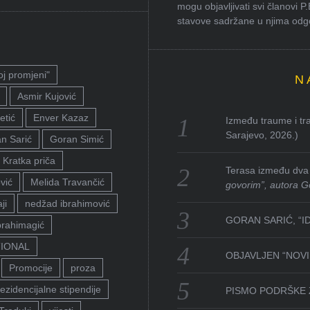
mogu objavljivati svi članovi P
stavove sadržane u njima odgov
oj promjeni"
N
Asmir Kujović
etić
Enver Kazaz
Između traume i tra
Sarajevo, 2026.)
n Sarić
Goran Simić
Kratka priča
Terasa između dva 
vić
Melida Travančić
govorim”, autora G
ji
nedžad ibrahimović
GORAN SARIĆ, “I
brahimagić
TIONAL
OBJAVLJEN “NOVI 
Promocije
proza
ezidencijalne stipendije
PISMO PODRŠKE 