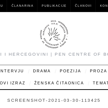
-U
ČLANARINA
PUBLIKACIJE
ČLANOVI
KON
NI I HERCEGOVINI | PEN CENTRE OF 
INTERVJU
DRAMA
POEZIJA
PROZA
OVI IZRAZ
ŽENSKA ČITAONICA
TEMAT
SCREENSHOT-2021-03-30-113425