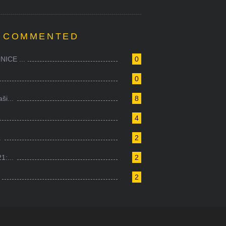
 COMMENTED
ICE ...
0
0
i...
8
4
.
2
1:...
2
2