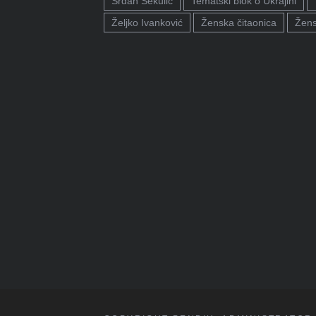
Srđan Sekulić
Tematski blok o Ukrajini
Željko Ivanković
Ženska čitaonica
Žens