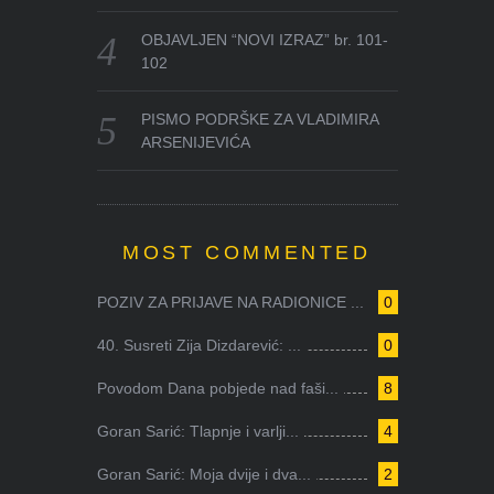
OBJAVLJEN “NOVI IZRAZ” br. 101-
102
PISMO PODRŠKE ZA VLADIMIRA
ARSENIJEVIĆA
MOST COMMENTED
POZIV ZA PRIJAVE NA RADIONICE ...
0
40. Susreti Zija Dizdarević: ...
0
Povodom Dana pobjede nad faši...
8
Goran Sarić: Tlapnje i varlji...
4
Goran Sarić: Moja dvije i dva...
2