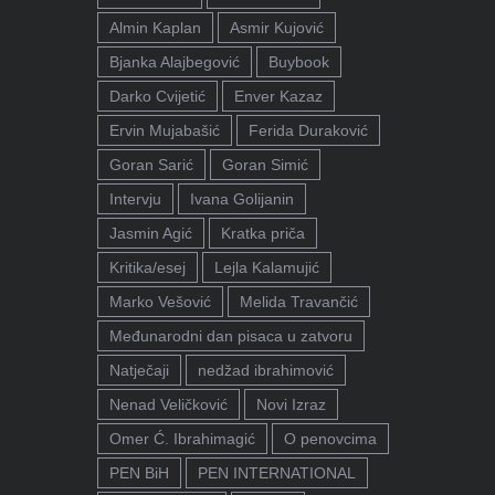
Almin Kaplan
Asmir Kujović
Bjanka Alajbegović
Buybook
Darko Cvijetić
Enver Kazaz
Ervin Mujabašić
Ferida Duraković
Goran Sarić
Goran Simić
Intervju
Ivana Golijanin
Jasmin Agić
Kratka priča
Kritika/esej
Lejla Kalamujić
Marko Vešović
Melida Travančić
Međunarodni dan pisaca u zatvoru
Natječaji
nedžad ibrahimović
Nenad Veličković
Novi Izraz
Omer Ć. Ibrahimagić
O penovcima
PEN BiH
PEN INTERNATIONAL