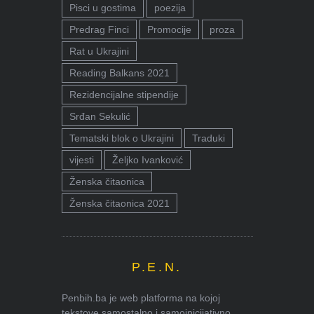
Pisci u gostima
poezija
Predrag Finci
Promocije
proza
Rat u Ukrajini
Reading Balkans 2021
Rezidencijalne stipendije
Srđan Sekulić
Tematski blok o Ukrajini
Traduki
vijesti
Željko Ivanković
Ženska čitaonica
Ženska čitaonica 2021
P.E.N.
Penbih.ba je web platforma na kojoj
tekstove samostalno i samoinicijativno