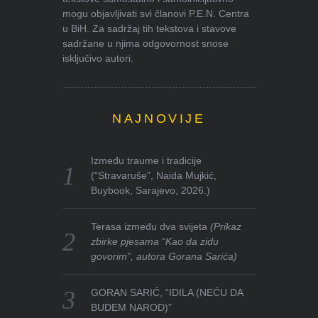
mogu objavljivati svi članovi P.E.N. Centra
u BiH. Za sadržaj tih tekstova i stavove
sadržane u njima odgovornost snose
isključivo autori.
NAJNOVIJE
Između traume i tradicije
(“Stravaruše”, Naida Mujkić,
Buybook, Sarajevo, 2026.)
Terasa između dva svijeta
(Prikaz
zbirke pjesama “Kao da zidu
govorim”, autora Gorana Sarića)
GORAN SARIĆ, “IDILA (NEĆU DA
BUDEM NAROD)”