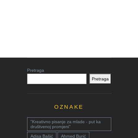
Pretraga
Pretraga
OZNAKE
"Kreativno pisanje za mlade - put ka
društvenoj promjeni"
Adisa Bašić
Ahmed Burić