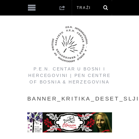
P.E.N. CENTAR U BOSNI I
HERCEGOVINI | PEN CENTRE
OF BOSNIA & HERZEGOVINA
BANNER_KRITIKA_DESET_SLJI