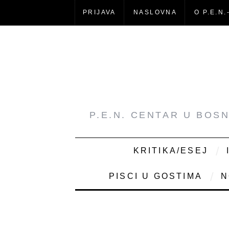
PRIJAVA
NASLOVNA
O P.E.N.
P.E.N. CENTAR U BOS
KRITIKA/ESEJ
PISCI U GOSTIMA
N