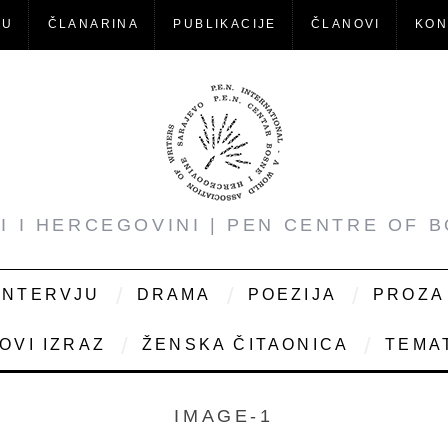
-U
ČLANARINA
PUBLIKACIJE
ČLANOVI
KON
NI I HERCEGOVINI | PEN CENTRE OF 
INTERVJU
DRAMA
POEZIJA
PROZA
OVI IZRAZ
ŽENSKA ČITAONICA
TEMAT
IMAGE-1