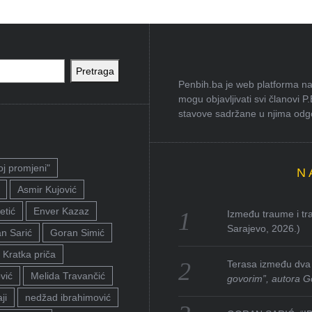
Pretraga
Penbih.ba je web platforma na 
mogu objavljivati svi članovi P
stavove sadržane u njima odgov
oj promjeni"
N
Asmir Kujović
etić
Enver Kazaz
Između traume i tra
Sarajevo, 2026.)
n Sarić
Goran Simić
Kratka priča
Terasa između dva 
vić
Melida Travančić
govorim”, autora G
ji
nedžad ibrahimović