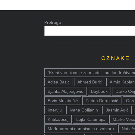
Pretraga
OZNAKE
"Kreativno pisanje za mlade - put ka društven
Adisa Bašić
Ahmed Burić
Almin Kaplan
Bjanka Alajbegović
Buybook
Darko Cvij
Ervin Mujabašić
Ferida Duraković
Gora
Intervju
Ivana Golijanin
Jasmin Agić
Kritika/esej
Lejla Kalamujić
Marko Vešo
Međunarodni dan pisaca u zatvoru
Natječa