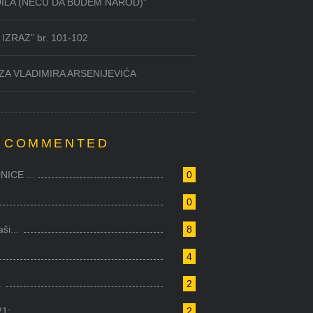
DILA (NEĆU DA BUDEM NAROD)”
IZRAZ” br. 101-102
ZA VLADIMIRA ARSENIJEVIĆA
 COMMENTED
ICE ...
0
0
i...
8
4
.
2
1:...
2