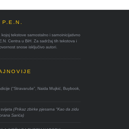
P.E.N.
kojoj tekstove samostalno i samoinicijativno
.E.N. Centra u BiH. Za sadržaj tih tekstova i
ornost snose isključivo autori.
AJNOVIJE
dicije (“Stravaruše”, Naida Mujkić, Buybook,
svijeta
(Prikaz zbirke pjesama “Kao da zidu
orana Sarića)