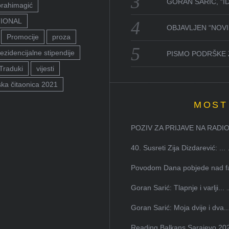
GORAN SARIĆ, “I
brahimagić
TIONAL
OBJAVLJEN “NOVI 
Promocije
proza
ezidencijalne stipendije
PISMO PODRŠKE 
Traduki
vijesti
ka čitaonica 2021
MOST
POZIV ZA PRIJAVE NA RADION
40. Susreti Zija Dizdarević: ...
Povodom Dana pobjede nad faš
Goran Sarić: Tlapnje i varlji...
Goran Sarić: Moja dvije i dva..
Reading Balkans Sarajevo 202