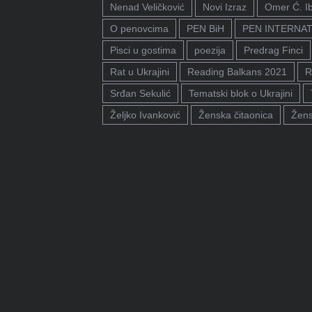
Nenad Veličković
Novi Izraz
Omer Ć. I
O penovcima
PEN BiH
PEN INTERNA
Pisci u gostima
poezija
Predrag Finci
Rat u Ukrajini
Reading Balkans 2021
R
Srđan Sekulić
Tematski blok o Ukrajini
Željko Ivanković
Ženska čitaonica
Žens