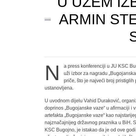
U UŽEM IZ
ARMIN STE
N
a press konferenciji u JU KSC Bug
uži izbor za nagradu „Bugojanska 
priče, što je najveći broj pristig
ustanovljena.
U uvodnom dijelu Vahid Duraković, organiz
doprinos „Bugojanske vaze“ u afirmaciji i va
artefakta „Bugojanske vaze“ kao najstarij
najznačajnijeg državnog praznika u BiH. Sa
KSC Bugojno, je istakao da je od ove god