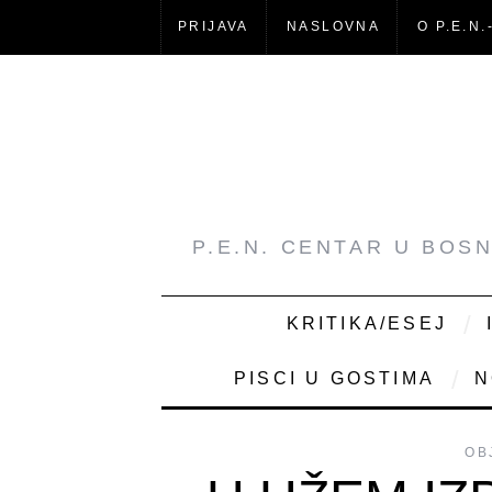
PRIJAVA
NASLOVNA
O P.E.N.
P.E.N. CENTAR U BOS
KRITIKA/ESEJ
PISCI U GOSTIMA
N
OB