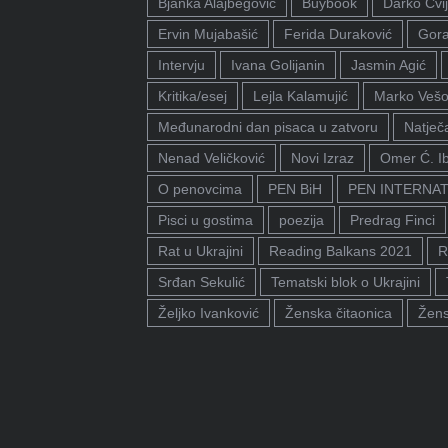
Bjanka Alajbegović
Buybook
Darko Cvij
Ervin Mujabašić
Ferida Duraković
Gora
Intervju
Ivana Golijanin
Jasmin Agić
Kritika/esej
Lejla Kalamujić
Marko Vešo
Međunarodni dan pisaca u zatvoru
Natječa
Nenad Veličković
Novi Izraz
Omer Ć. I
O penovcima
PEN BiH
PEN INTERNA
Pisci u gostima
poezija
Predrag Finci
Rat u Ukrajini
Reading Balkans 2021
R
Srđan Sekulić
Tematski blok o Ukrajini
Željko Ivanković
Ženska čitaonica
Žens