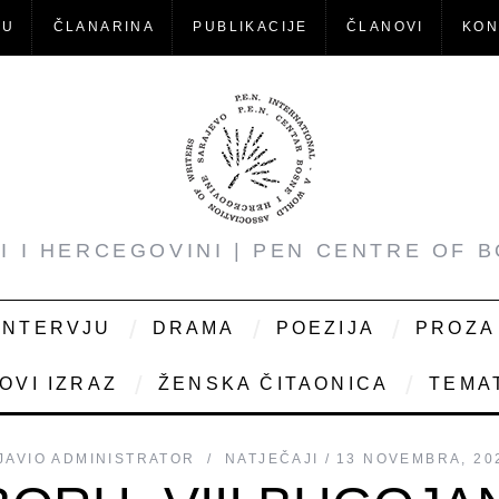
-U
ČLANARINA
PUBLIKACIJE
ČLANOVI
KON
NI I HERCEGOVINI | PEN CENTRE OF 
INTERVJU
DRAMA
POEZIJA
PROZA
OVI IZRAZ
ŽENSKA ČITAONICA
TEMAT
JAVIO
ADMINISTRATOR
NATJEČAJI
13 NOVEMBRA, 20