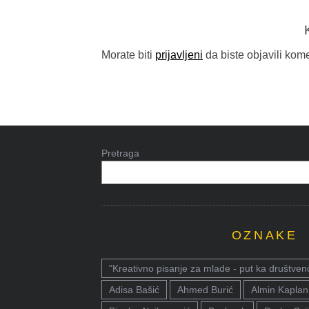
Morate biti
prijavljeni
da biste objavili kome
Pretraga
OZNAKE
"Kreativno pisanje za mlade - put ka društven
Adisa Bašić
Ahmed Burić
Almin Kaplan