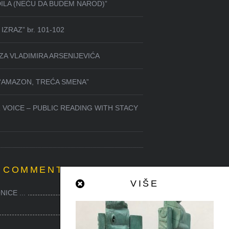
DILA (NEĆU DA BUDEM NAROD)”
IZRAZ” br. 101-102
ZA VLADIMIRA ARSENIJEVIĆA
 “AMAZON, TREĆA SMENA”
 VOICE – PUBLIC READING WITH STACY
 COMMENTED
VIŠE
ICE ...
0
0