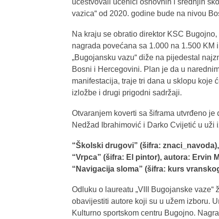
učestvovali učenici osnovnih i srednjih šk
vazica“ od 2020. godine bude na nivou Bo
Na kraju se obratio direktor KSC Bugojno, 
nagrada povećana sa 1.000 na 1.500 KM i 
„Bugojansku vazu“ diže na pijedestal najzn
Bosni i Hercegovini. Plan je da u naredn
manifestacija, traje tri dana u sklopu koje ć
izložbe i drugi prigodni sadržaji.
Otvaranjem koverti sa šiframa utvrđeno je
Nedžad Ibrahimović i Darko Cvijetić u uži iz
“Školski drugovi” (šifra: znaci_navoda),
“Vrpca” (šifra: El pintor), autora: Ervin 
“Navigacija sloma” (šifra: kurs vranskog
Odluku o laureatu „VIII Bugojanske vaze“ ži
obavijestiti autore koji su u užem izboru. 
Kulturno sportskom centru Bugojno. Nagrad