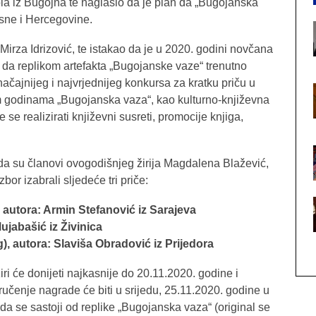
ola iz Bugojna te naglasio da je plan da „Bugojanska
sne i Hercegovine.
Mirza Idrizović, te istakao da je u 2020. godini novčana
da replikom artefakta „Bugojanske vaze“ trenutno
ačajnijeg i najvrjednijeg konkursa za kratku priču u
im godinama „Bugojanska vaza“, kao kulturno-književna
e se realizirati književni susreti, promocije knjiga,
 da su članovi ovogodišnjeg žirija Magdalena Blažević,
bor izabrali sljedeće tri priče:
 autora: Armin Stefanović iz Sarajeva
Mujabašić iz Živinica
), autora: Slaviša Obradović iz Prijedora
ri će donijeti najkasnije do 20.11.2020. godine i
Uručenje nagrade će biti u srijedu, 25.11.2020. godine u
a se sastoji od replike „Bugojanska vaza“ (original se