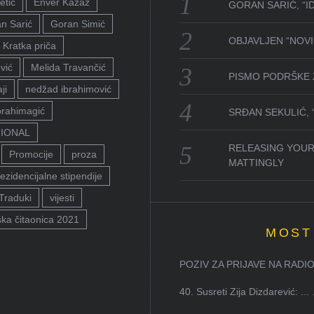
etić
Enver Kazaz
GORAN SARIĆ, “I
n Sarić
Goran Simić
OBJAVLJEN “NOVI 
Kratka priča
vić
Melida Travančić
PISMO PODRŠKE 
ji
nedžad ibrahimović
brahimagić
SRĐAN SEKULIĆ,
TIONAL
RELEASING YOUR
Promocije
proza
MATTINGLY
ezidencijalne stipendije
Traduki
vijesti
ka čitaonica 2021
MOST
POZIV ZA PRIJAVE NA RADION
40. Susreti Zija Dizdarević: ...