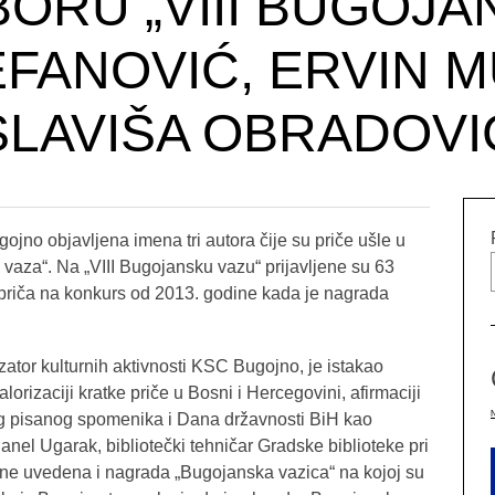
BORU „VIII BUGOJA
FANOVIĆ, ERVIN M
SLAVIŠA OBRADOVI
ojno objavljena imena tri autora čije su priče ušle u
vaza“. Na „VIII Bugojansku vazu“ prijavljene su 63
lih priča na konkurs od 2013. godine kada je nagrada
ator kulturnih aktivnosti KSC Bugojno, je istakao
lorizaciji kratke priče u Bosni i Hercegovini, afirmaciji
eg pisanog spomenika i Dana državnosti BiH kao
nel Ugarak, bibliotečki tehničar Gradske biblioteke pri
ine uvedena i nagrada „Bugojanska vazica“ na kojoj su