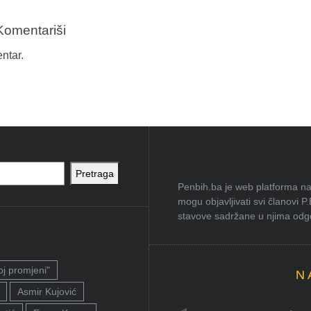
Komentariši
ntar.
Pretraga
Penbih.ba je web platforma na 
mogu objavljivati svi članovi P
stavove sadržane u njima odgov
oj promjeni"
N
Asmir Kujović