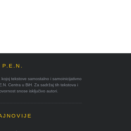
P.E.N.
kojoj tekstove samostalno i samoinicijativno
.E.N. Centra u BiH. Za sadržaj tih tekstova i
ornost snose isključivo autori.
AJNOVIJE