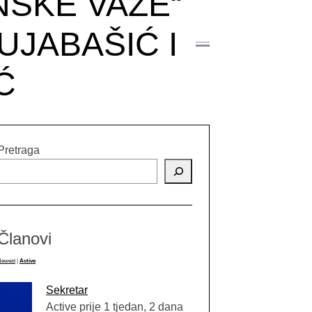
NSKE VAZE“
UJABAŠIĆ I
Ć
Pretraga
Članovi
Newest
|
Active
Sekretar
Active prije 1 tjedan, 2 dana