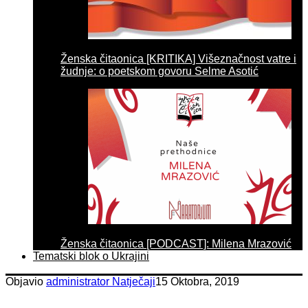
Ženska čitaonica [KRITIKA] Višeznačnost vatre i
žudnje: o poetskom govoru Selme Asotić
Ženska čitaonica [PODCAST]: Milena Mrazović
Tematski blok o Ukrajini
Objavio
administrator
Natječaji
15 Oktobra, 2019