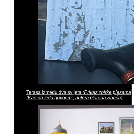
Terasa između dva svijeta
(Prikaz zbirke pjesama
“Kao da zidu govorim”, autora Gorana Sarića)