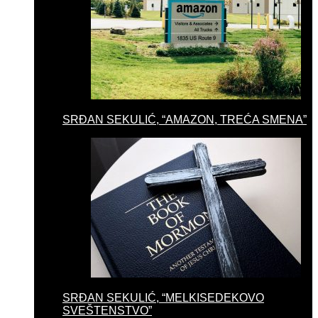
SRĐAN SEKULIĆ, “AMAZON, TREĆA SMENA”
SRĐAN SEKULIĆ, “MELKISEDEKOVO
SVEŠTENSTVO”