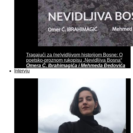
Tragajući za (ne)vidljivom historijom Bosne: O
poetsko-proznom rukopisu „Nevidljiva Bosna“
Omera Ć. Ibrahimagića i Mehmeda Đedovića
Intervju