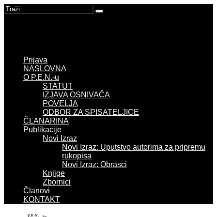
Prijava
NASLOVNA
O P.E.N.-u
STATUT
IZJAVA OSNIVAČA
POVELJA
ODBOR ZA SPISATELJICE
ČLANARINA
Publikacije
Novi Izraz
Novi Izraz: Uputstvo autorima za pripremu
rukopisa
Novi Izraz: Obrasci
Knjige
Zbornici
Članovi
KONTAKT