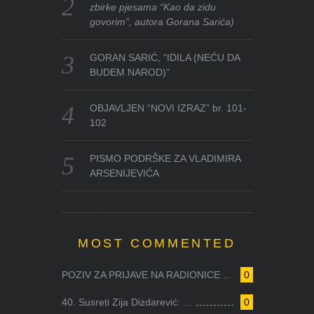
zbirke pjesama “Kao da zidu
govorim”, autora Gorana Sarića)
GORAN SARIĆ, “IDILA (NEĆU DA
BUDEM NAROD)”
OBJAVLJEN “NOVI IZRAZ” br. 101-
102
PISMO PODRŠKE ZA VLADIMIRA
ARSENIJEVIĆA
MOST COMMENTED
POZIV ZA PRIJAVE NA RADIONICE ...
0
40. Susreti Zija Dizdarević: ...
0