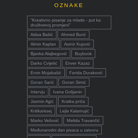
OZNAKE
"Kreativno pisanje za mlade - put ka
društvenoj promjeni"
Adisa Bašić
Ahmed Burić
Almin Kaplan
Asmir Kujović
Bjanka Alajbegović
Buybook
Darko Cvijetić
Enver Kazaz
Ervin Mujabašić
Ferida Duraković
Goran Sarić
Goran Simić
Intervju
Ivana Golijanin
Jasmin Agić
Kratka priča
Kritika/esej
Lejla Kalamujić
Marko Vešović
Melida Travančić
Međunarodni dan pisaca u zatvoru