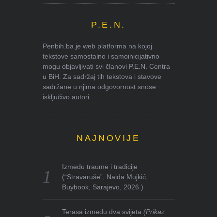
P.E.N.
Penbih.ba je web platforma na kojoj
tekstove samostalno i samoinicijativno
mogu objavljivati svi članovi P.E.N. Centra
u BiH. Za sadržaj tih tekstova i stavove
sadržane u njima odgovornost snose
isključivo autori.
NAJNOVIJE
Između traume i tradicije
(“Stravaruše”, Naida Mujkić,
Buybook, Sarajevo, 2026.)
Terasa između dva svijeta
(Prikaz