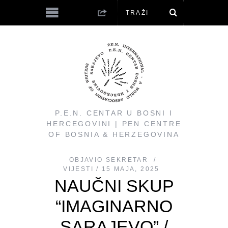
P.E.N. CENTAR U BOSNI I
HERCEGOVINI | PEN CENTRE
OF BOSNIA & HERZEGOVINA
OBJAVIO
SEKRETAR
VIJESTI
15 MAJA, 2025
NAUČNI SKUP
“IMAGINARNO
SARAJEVO” /