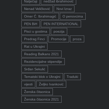
Natječaji
nedžad ibrahimović
Nenad Veličković
Novi Izraz
Omer Ć. Ibrahimagić
O penovcima
PEN BiH
PEN INTERNATIONAL
Pisci u gostima
poezija
Predrag Finci
Promocije
proza
Rat u Ukrajini
Reading Balkans 2021
Rezidencijalne stipendije
Srđan Sekulić
Tematski blok o Ukrajini
Traduki
vijesti
Željko Ivanković
Ženska čitaonica
Ženska čitaonica 2021