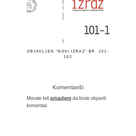
OBJAVLJEN “NOVI IZRAZ” BR. 101-
PISMO P
102
Komentariši
Morate biti
prijavljeni
da biste objavili
komentar.