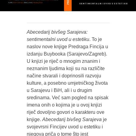
Abecedarij bivšeg Sarajeva:
sentimentalni uvod u estetiku
. To je
naslov nove knjige Predraga Fincija u
izdanju Buybooka (Sarajevo/Zagreb).
U knjizi je riječ o mnogim znanim i
neznanim ljudima koji su na različite
načine stvarali i doprinosili razvoju
kulture, a posebno umjetničkog života
u Sarajevu i BiH, ali i u drugim
sredinama. Već sam pogled na spisak
imena onih o kojima je u ovoj knjizi
riječ dovoljno govori o karakteru ove
knjige.
Abecedarij bivšeg Sarajeva
je
svojevrsni Fincijev uvod u estetiku i
njegova priča o tome što jest