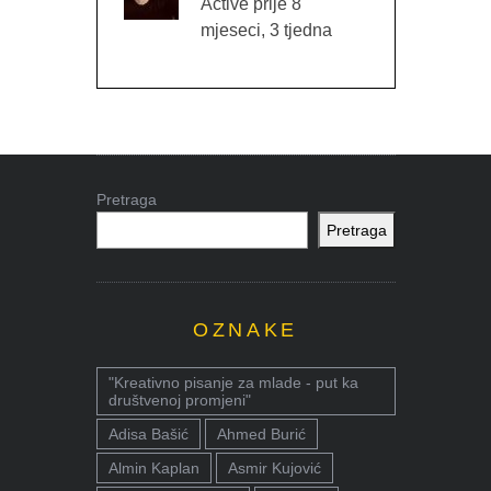
Active prije 8
mjeseci, 3 tjedna
Pretraga
Pretraga
OZNAKE
"Kreativno pisanje za mlade - put ka
društvenoj promjeni"
Adisa Bašić
Ahmed Burić
Almin Kaplan
Asmir Kujović