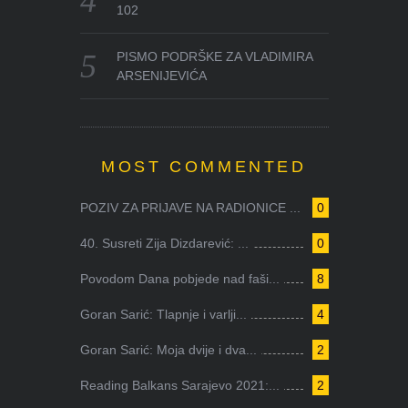
102
PISMO PODRŠKE ZA VLADIMIRA
ARSENIJEVIĆA
MOST COMMENTED
POZIV ZA PRIJAVE NA RADIONICE ...
0
40. Susreti Zija Dizdarević: ...
0
Povodom Dana pobjede nad faši...
8
Goran Sarić: Tlapnje i varlji...
4
Goran Sarić: Moja dvije i dva...
2
Reading Balkans Sarajevo 2021:...
2