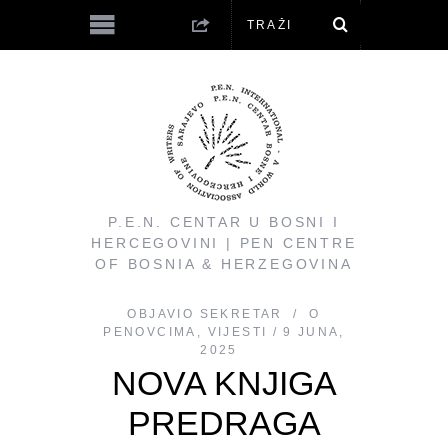
P.E.N. CENTAR U BOSNI I
HERCEGOVINI | PEN CENTRE
OF BOSNIA & HERZEGOVINA
OBJAVIO
SEKRETAR
O
PENOVCIMA
,
VIJESTI
9 JUNA,
2025
NOVA KNJIGA
PREDRAGA