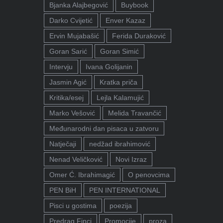
Bjanka Alajbegović
Buybook
Darko Cvijetić
Enver Kazaz
Ervin Mujabašić
Ferida Duraković
Goran Sarić
Goran Simić
Intervju
Ivana Golijanin
Jasmin Agić
Kratka priča
Kritika/esej
Lejla Kalamujić
Marko Vešović
Melida Travančić
Međunarodni dan pisaca u zatvoru
Natječaji
nedžad ibrahimović
Nenad Veličković
Novi Izraz
Omer Ć. Ibrahimagić
O penovcima
PEN BiH
PEN INTERNATIONAL
Pisci u gostima
poezija
Predrag Finci
Promocije
proza