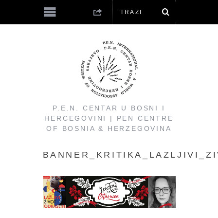
P.E.N. CENTAR U BOSNI I
HERCEGOVINI | PEN CENTRE
OF BOSNIA & HERZEGOVINA
BANNER_KRITIKA_LAZLJIVI_Z