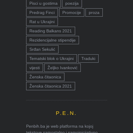
Pisci u gostima
poezija
Predrag Finci
Promocije
proza
Rat u Ukrajini
Reading Balkans 2021
Rezidencijalne stipendije
Srđan Sekulić
Tematski blok o Ukrajini
Traduki
vijesti
Željko Ivanković
Ženska čitaonica
Ženska čitaonica 2021
P.E.N.
Penbih.ba je web platforma na kojoj
tekstove samostalno i samoinicijativno