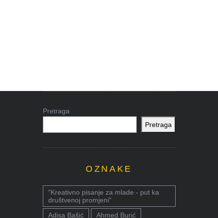
Pretraga
Pretraga
OZNAKE
"Kreativno pisanje za mlade - put ka
društvenoj promjeni"
Adisa Bašić
Ahmed Burić