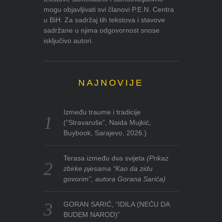
mogu objavljivati svi članovi P.E.N. Centra
u BiH. Za sadržaj tih tekstova i stavove
sadržane u njima odgovornost snose
isključivo autori.
NAJNOVIJE
Između traume i tradicije
(“Stravaruše”, Naida Mujkić,
Buybook, Sarajevo, 2026.)
Terasa između dva svijeta
(Prikaz
zbirke pjesama “Kao da zidu
govorim”, autora Gorana Sarića)
GORAN SARIĆ, “IDILA (NEĆU DA
BUDEM NAROD)”