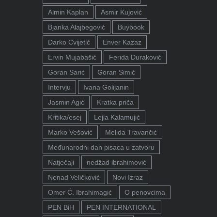
Almin Kaplan
Asmir Kujović
Bjanka Alajbegović
Buybook
Darko Cvijetić
Enver Kazaz
Ervin Mujabašić
Ferida Duraković
Goran Sarić
Goran Simić
Intervju
Ivana Golijanin
Jasmin Agić
Kratka priča
Kritika/esej
Lejla Kalamujić
Marko Vešović
Melida Travančić
Međunarodni dan pisaca u zatvoru
Natječaji
nedžad ibrahimović
Nenad Veličković
Novi Izraz
Omer Ć. Ibrahimagić
O penovcima
PEN BiH
PEN INTERNATIONAL