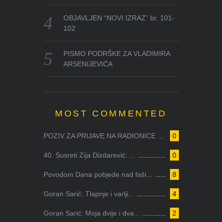
OBJAVLJEN “NOVI IZRAZ” br. 101-
102
PISMO PODRŠKE ZA VLADIMIRA
ARSENIJEVIĆA
MOST COMMENTED
POZIV ZA PRIJAVE NA RADIONICE ...
0
40. Susreti Zija Dizdarević: ...
0
Povodom Dana pobjede nad faši...
8
Goran Sarić: Tlapnje i varlji...
4
Goran Sarić: Moja dvije i dva...
2