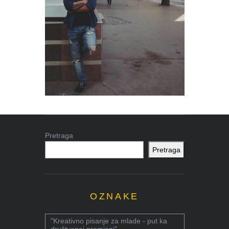
Pretraga
Pretraga
OZNAKE
"Kreativno pisanje za mlade - put ka