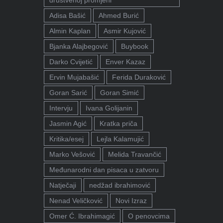
društvenoj promjeni"
Adisa Bašić
Ahmed Burić
Almin Kaplan
Asmir Kujović
Bjanka Alajbegović
Buybook
Darko Cvijetić
Enver Kazaz
Ervin Mujabašić
Ferida Duraković
Goran Sarić
Goran Simić
Intervju
Ivana Golijanin
Jasmin Agić
Kratka priča
Kritika/esej
Lejla Kalamujić
Marko Vešović
Melida Travančić
Međunarodni dan pisaca u zatvoru
Natječaji
nedžad ibrahimović
Nenad Veličković
Novi Izraz
Omer Ć. Ibrahimagić
O penovcima