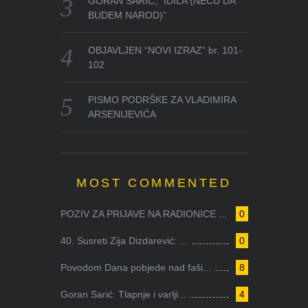
GORAN SARIĆ, “IDILA (NEĆU DA
BUDEM NAROD)”
OBJAVLJEN “NOVI IZRAZ” br. 101-
102
PISMO PODRŠKE ZA VLADIMIRA
ARSENIJEVIĆA
MOST COMMENTED
POZIV ZA PRIJAVE NA RADIONICE ...
0
40. Susreti Zija Dizdarević: ...
0
Povodom Dana pobjede nad faši...
8
Goran Sarić: Tlapnje i varlji...
4