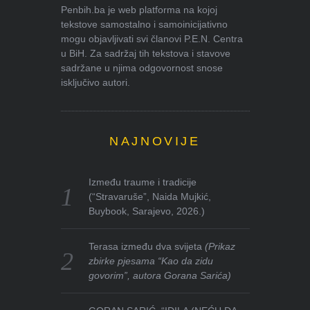
Penbih.ba je web platforma na kojoj
tekstove samostalno i samoinicijativno
mogu objavljivati svi članovi P.E.N. Centra
u BiH. Za sadržaj tih tekstova i stavove
sadržane u njima odgovornost snose
isključivo autori.
NAJNOVIJE
Između traume i tradicije
(“Stravaruše”, Naida Mujkić,
Buybook, Sarajevo, 2026.)
Terasa između dva svijeta
(Prikaz
zbirke pjesama “Kao da zidu
govorim”, autora Gorana Sarića)