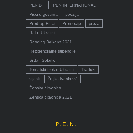
PEN BiH
PEN INTERNATIONAL
Pisci u gostima
poezija
Predrag Finci
Promocije
proza
Rat u Ukrajini
Reading Balkans 2021
Rezidencijalne stipendije
Srđan Sekulić
Tematski blok o Ukrajini
Traduki
vijesti
Željko Ivanković
Ženska čitaonica
Ženska čitaonica 2021
P.E.N.