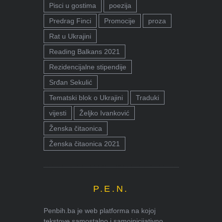
Pisci u gostima
poezija
Predrag Finci
Promocije
proza
Rat u Ukrajini
Reading Balkans 2021
Rezidencijalne stipendije
Srđan Sekulić
Tematski blok o Ukrajini
Traduki
vijesti
Željko Ivanković
Ženska čitaonica
Ženska čitaonica 2021
P.E.N.
Penbih.ba je web platforma na kojoj
tekstove samostalno i samoinicijativno