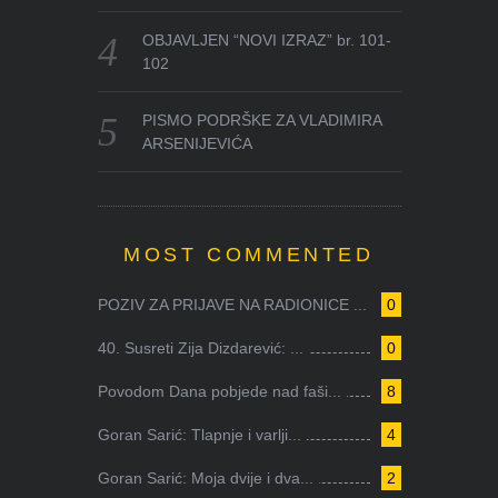
OBJAVLJEN “NOVI IZRAZ” br. 101-
102
PISMO PODRŠKE ZA VLADIMIRA
ARSENIJEVIĆA
MOST COMMENTED
POZIV ZA PRIJAVE NA RADIONICE ...
0
40. Susreti Zija Dizdarević: ...
0
Povodom Dana pobjede nad faši...
8
Goran Sarić: Tlapnje i varlji...
4
Goran Sarić: Moja dvije i dva...
2