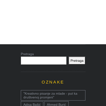
Pretraga
Pretraga
OZNAKE
"Kreativno pisanje za mlade - put ka
društvenoj promjeni"
Adisa Bašić
Ahmed Burić