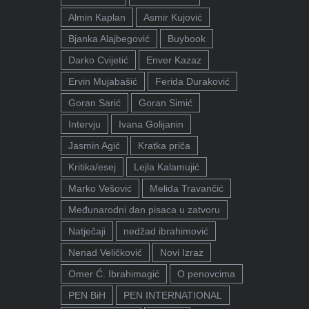
Almin Kaplan
Asmir Kujović
Bjanka Alajbegović
Buybook
Darko Cvijetić
Enver Kazaz
Ervin Mujabašić
Ferida Duraković
Goran Sarić
Goran Simić
Intervju
Ivana Golijanin
Jasmin Agić
Kratka priča
Kritika/esej
Lejla Kalamujić
Marko Vešović
Melida Travančić
Međunarodni dan pisaca u zatvoru
Natječaji
nedžad ibrahimović
Nenad Veličković
Novi Izraz
Omer Ć. Ibrahimagić
O penovcima
PEN BiH
PEN INTERNATIONAL