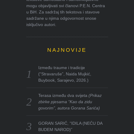
mogu objavljivati svi članovi P.E.N. Centra
u BiH. Za sadržaj tih tekstova i stavove
sadržane u njima odgovornost snose
isključivo autori.
NAJNOVIJE
Između traume i tradicije
(“Stravaruše”, Naida Mujkić,
Buybook, Sarajevo, 2026.)
Terasa između dva svijeta
(Prikaz
zbirke pjesama “Kao da zidu
govorim”, autora Gorana Sarića)
GORAN SARIĆ, “IDILA (NEĆU DA
BUDEM NAROD)”