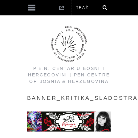
P.E.N. CENTAR U BOSNI I
HERCEGOVINI | PEN CENTRE
OF BOSNIA & HERZEGOVINA
BANNER_KRITIKA_SLADOSTR