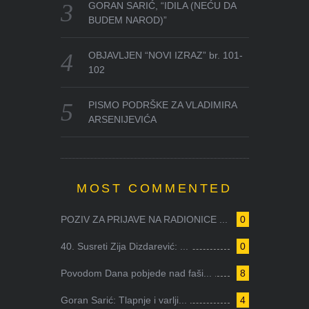
GORAN SARIĆ, “IDILA (NEĆU DA
BUDEM NAROD)”
OBJAVLJEN “NOVI IZRAZ” br. 101-
102
PISMO PODRŠKE ZA VLADIMIRA
ARSENIJEVIĆA
MOST COMMENTED
POZIV ZA PRIJAVE NA RADIONICE ...
0
40. Susreti Zija Dizdarević: ...
0
Povodom Dana pobjede nad faši...
8
Goran Sarić: Tlapnje i varlji...
4