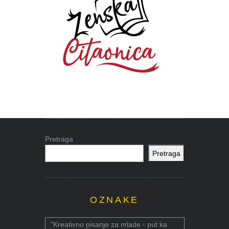
Pretraga
Pretraga
OZNAKE
"Kreativno pisanje za mlade - put ka