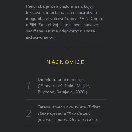
Penbih.ba je web platforma na kojoj
tekstove samostalno i samoinicijativno
mogu objavljivati svi članovi P.E.N. Centra
u BiH. Za sadržaj tih tekstova i stavove
sadržane u njima odgovornost snose
isključivo autori.
NAJNOVIJE
Između traume i tradicije
(“Stravaruše”, Naida Mujkić,
Buybook, Sarajevo, 2026.)
Terasa između dva svijeta
(Prikaz
zbirke pjesama “Kao da zidu
govorim”, autora Gorana Sarića)