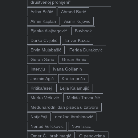
društvenoj promjeni"
Adisa Bašić
Ahmed Burić
Almin Kaplan
Asmir Kujović
Bjanka Alajbegović
Buybook
Darko Cvijetić
Enver Kazaz
Ervin Mujabašić
Ferida Duraković
Goran Sarić
Goran Simić
Intervju
Ivana Golijanin
Jasmin Agić
Kratka priča
Kritika/esej
Lejla Kalamujić
Marko Vešović
Melida Travančić
Međunarodni dan pisaca u zatvoru
Natječaji
nedžad ibrahimović
Nenad Veličković
Novi Izraz
Omer Ć. Ibrahimagić
O penovcima