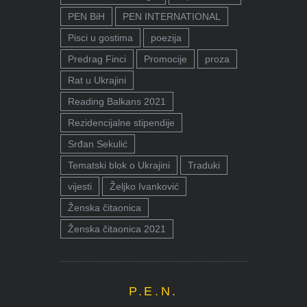
PEN BiH
PEN INTERNATIONAL
Pisci u gostima
poezija
Predrag Finci
Promocije
proza
Rat u Ukrajini
Reading Balkans 2021
Rezidencijalne stipendije
Srđan Sekulić
Tematski blok o Ukrajini
Traduki
vijesti
Željko Ivanković
Ženska čitaonica
Ženska čitaonica 2021
P.E.N.