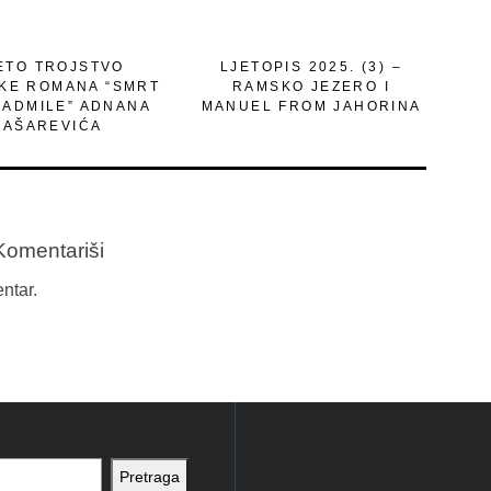
ETO TROJSTVO
LJETOPIS 2025. (3) –
IKE ROMANA “SMRT
RAMSKO JEZERO I
RADMILE” ADNANA
MANUEL FROM JAHORINA
JAŠAREVIĆA
Komentariši
ntar.
Pretraga