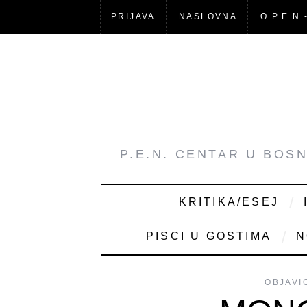
PRIJAVA
NASLOVNA
O P.E.N.
P.E.N. CENTAR U BOS
KRITIKA/ESEJ
PISCI U GOSTIMA
N
OBJAVI