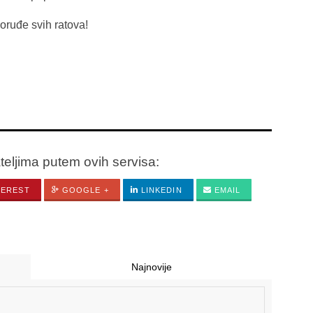
ratova!
ateljima putem ovih servisa:
TEREST
GOOGLE +
LINKEDIN
EMAIL
Najnovije