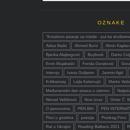
OZNAKE
"Kreativno pisanje za mlade - put ka društven
Adisa Bašić
Ahmed Burić
Almin Kaplan
Bjanka Alajbegović
Buybook
Darko Cvij
Ervin Mujabašić
Ferida Duraković
Gora
Intervju
Ivana Golijanin
Jasmin Agić
Kritika/esej
Lejla Kalamujić
Marko Vešo
Međunarodni dan pisaca u zatvoru
Natječa
Nenad Veličković
Novi Izraz
Omer Ć. I
O penovcima
PEN BiH
PEN INTERNA
Pisci u gostima
poezija
Predrag Finci
Rat u Ukrajini
Reading Balkans 2021
R