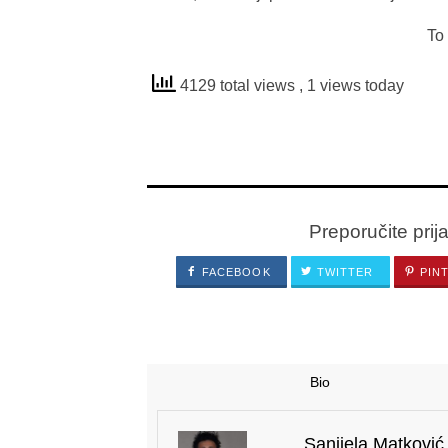
To oruđe svih 
4129 total views
, 1 views today
Preporučite prij
FACEBOOK
TWITTER
PIN
Bio
Sanijela Matković