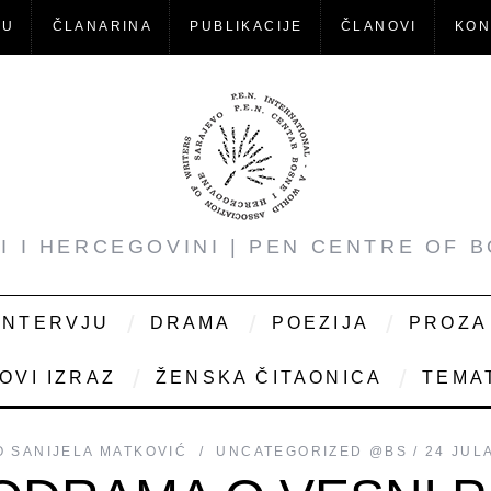
-U
ČLANARINA
PUBLIKACIJE
ČLANOVI
KON
NI I HERCEGOVINI | PEN CENTRE OF 
INTERVJU
DRAMA
POEZIJA
PROZA
OVI IZRAZ
ŽENSKA ČITAONICA
TEMAT
O
SANIJELA MATKOVIĆ
UNCATEGORIZED @BS
24 JUL