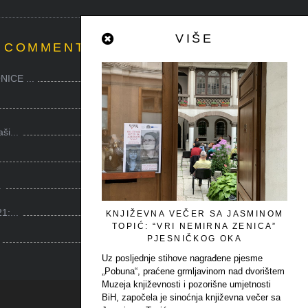
VIŠE
 COMMENTED
ICE ...
0
0
i...
8
4
.
2
1:...
2
KNJIŽEVNA VEČER SA JASMINOM
TOPIĆ: “VRI NEMIRNA ZENICA”
2
PJESNIČKOG OKA
Uz posljednje stihove nagrađene pjesme
„Pobuna“, praćene grmljavinom nad dvorištem
Muzeja književnosti i pozorišne umjetnosti
BiH, započela je sinoćnja književna večer sa