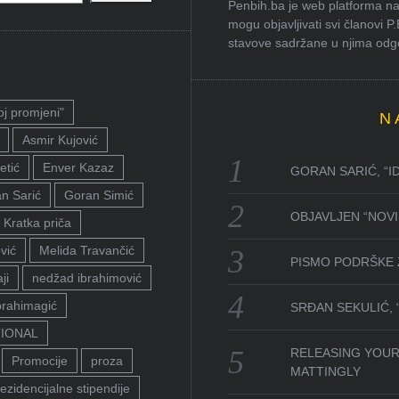
Penbih.ba je web platforma na 
mogu objavljivati svi članovi P
stavove sadržane u njima odgov
oj promjeni"
N
Asmir Kujović
etić
Enver Kazaz
GORAN SARIĆ, “I
n Sarić
Goran Simić
OBJAVLJEN “NOVI 
Kratka priča
vić
Melida Travančić
PISMO PODRŠKE 
ji
nedžad ibrahimović
brahimagić
SRĐAN SEKULIĆ,
TIONAL
RELEASING YOUR
Promocije
proza
MATTINGLY
ezidencijalne stipendije