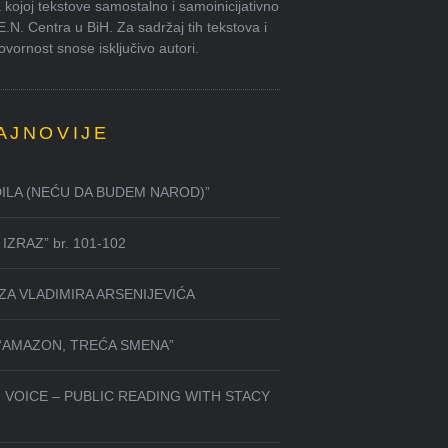
kojoj tekstove samostalno i samoinicijativno
.E.N. Centra u BiH. Za sadržaj tih tekstova i
ornost snose isključivo autori.
AJNOVIJE
DILA (NEĆU DA BUDEM NAROD)”
IZRAZ” br. 101-102
ZA VLADIMIRA ARSENIJEVIĆA
 “AMAZON, TREĆA SMENA”
 VOICE – PUBLIC READING WITH STACY