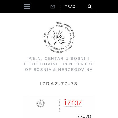
P.E.N. CENTAR U BOSNI I
HERCEGOVINI | PEN CENTRE
OF BOSNIA & HERZEGOVINA
IZRAZ-77-78