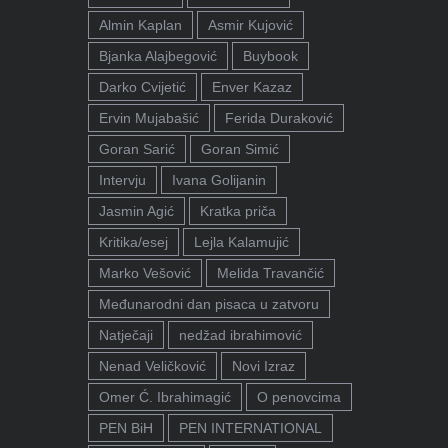
Almin Kaplan
Asmir Kujović
Bjanka Alajbegović
Buybook
Darko Cvijetić
Enver Kazaz
Ervin Mujabašić
Ferida Duraković
Goran Sarić
Goran Simić
Intervju
Ivana Golijanin
Jasmin Agić
Kratka priča
Kritika/esej
Lejla Kalamujić
Marko Vešović
Melida Travančić
Međunarodni dan pisaca u zatvoru
Natječaji
nedžad ibrahimović
Nenad Veličković
Novi Izraz
Omer Ć. Ibrahimagić
O penovcima
PEN BiH
PEN INTERNATIONAL