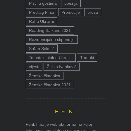
Pisci u gostima
poezija
Predrag Finci
Promocije
proza
Rat u Ukrajini
Reading Balkans 2021
Rezidencijalne stipendije
Srđan Sekulić
Tematski blok o Ukrajini
Traduki
vijesti
Željko Ivanković
Ženska čitaonica
Ženska čitaonica 2021
P.E.N.
Penbih.ba je web platforma na kojoj
tekstove samostalno i samoinicijativno