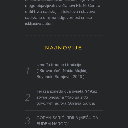
mogu objavljivati svi članovi P.E.N. Centra
u BiH. Za sadržaj tih tekstova i stavove
sadržane u njima odgovornost snose
isključivo autori.
NAJNOVIJE
Između traume i tradicije
(“Stravaruše”, Naida Mujkić,
Buybook, Sarajevo, 2026.)
Terasa između dva svijeta
(Prikaz
zbirke pjesama “Kao da zidu
govorim”, autora Gorana Sarića)
GORAN SARIĆ, “IDILA (NEĆU DA
BUDEM NAROD)”