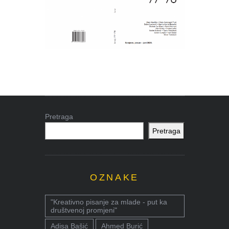
Pretraga
Pretraga
OZNAKE
"Kreativno pisanje za mlade - put ka
društvenoj promjeni"
Adisa Bašić
Ahmed Burić