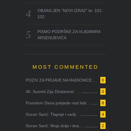
OBJAVLJEN “NOVI IZRAZ” br. 101-
102
PISMO PODRŠKE ZA VLADIMIRA
ARSENIJEVIĆA
MOST COMMENTED
POZIV ZA PRIJAVE NA RADIONICE ...
0
40. Susreti Zija Dizdarević: ...
0
Povodom Dana pobjede nad faši...
8
Goran Sarić: Tlapnje i varlji...
4
Goran Sarić: Moja dvije i dva...
2