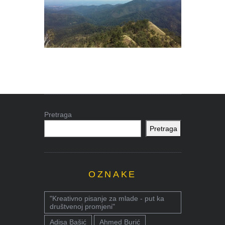
Pretraga
Pretraga
OZNAKE
"Kreativno pisanje za mlade - put ka
društvenoj promjeni"
Adisa Bašić
Ahmed Burić