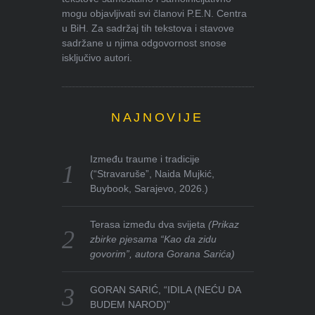
mogu objavljivati svi članovi P.E.N. Centra
u BiH. Za sadržaj tih tekstova i stavove
sadržane u njima odgovornost snose
isključivo autori.
NAJNOVIJE
Između traume i tradicije
(“Stravaruše”, Naida Mujkić,
Buybook, Sarajevo, 2026.)
Terasa između dva svijeta
(Prikaz
zbirke pjesama “Kao da zidu
govorim”, autora Gorana Sarića)
GORAN SARIĆ, “IDILA (NEĆU DA
BUDEM NAROD)”