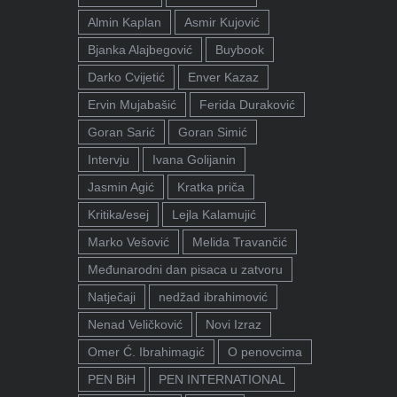
Almin Kaplan
Asmir Kujović
Bjanka Alajbegović
Buybook
Darko Cvijetić
Enver Kazaz
Ervin Mujabašić
Ferida Duraković
Goran Sarić
Goran Simić
Intervju
Ivana Golijanin
Jasmin Agić
Kratka priča
Kritika/esej
Lejla Kalamujić
Marko Vešović
Melida Travančić
Međunarodni dan pisaca u zatvoru
Natječaji
nedžad ibrahimović
Nenad Veličković
Novi Izraz
Omer Ć. Ibrahimagić
O penovcima
PEN BiH
PEN INTERNATIONAL