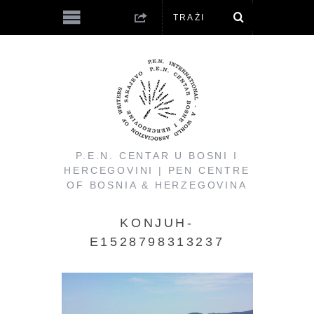
P.E.N. CENTAR U BOSNI I
HERCEGOVINI | PEN CENTRE
OF BOSNIA & HERZEGOVINA
KONJUH-
E1528798313237