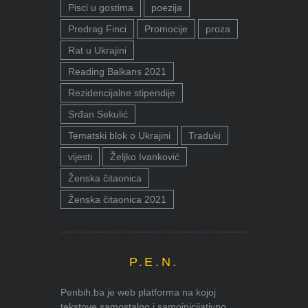
Pisci u gostima
poezija
Predrag Finci
Promocije
proza
Rat u Ukrajini
Reading Balkans 2021
Rezidencijalne stipendije
Srđan Sekulić
Tematski blok o Ukrajini
Traduki
vijesti
Željko Ivanković
Ženska čitaonica
Ženska čitaonica 2021
P.E.N.
Penbih.ba je web platforma na kojoj
tekstove samostalno i samoinicijativno