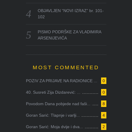
OBJAVLJEN “NOVI IZRAZ” br. 101-
102
PISMO PODRŠKE ZA VLADIMIRA
ARSENIJEVIĆA
MOST COMMENTED
POZIV ZA PRIJAVE NA RADIONICE ...
0
40. Susreti Zija Dizdarević: ...
0
Povodom Dana pobjede nad faši...
8
Goran Sarić: Tlapnje i varlji...
4
Goran Sarić: Moja dvije i dva...
2