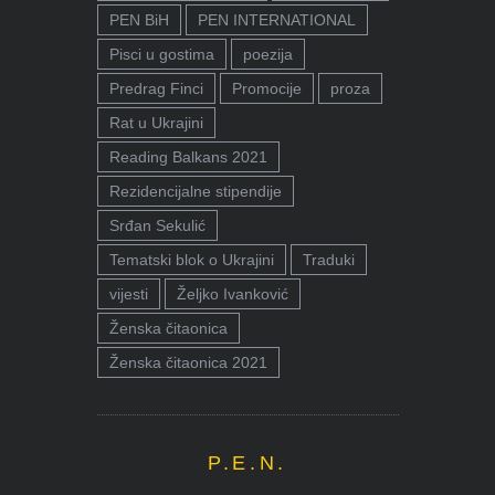
PEN BiH
PEN INTERNATIONAL
Pisci u gostima
poezija
Predrag Finci
Promocije
proza
Rat u Ukrajini
Reading Balkans 2021
Rezidencijalne stipendije
Srđan Sekulić
Tematski blok o Ukrajini
Traduki
vijesti
Željko Ivanković
Ženska čitaonica
Ženska čitaonica 2021
P.E.N.