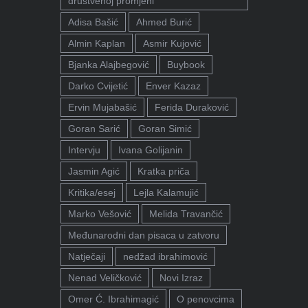
društvenoj promjeni"
Adisa Bašić
Ahmed Burić
Almin Kaplan
Asmir Kujović
Bjanka Alajbegović
Buybook
Darko Cvijetić
Enver Kazaz
Ervin Mujabašić
Ferida Duraković
Goran Sarić
Goran Simić
Intervju
Ivana Golijanin
Jasmin Agić
Kratka priča
Kritika/esej
Lejla Kalamujić
Marko Vešović
Melida Travančić
Međunarodni dan pisaca u zatvoru
Natječaji
nedžad ibrahimović
Nenad Veličković
Novi Izraz
Omer Ć. Ibrahimagić
O penovcima