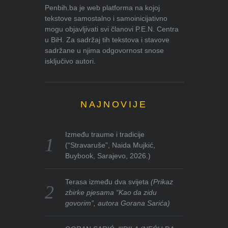
Penbih.ba je web platforma na kojoj
tekstove samostalno i samoinicijativno
mogu objavljivati svi članovi P.E.N. Centra
u BiH. Za sadržaj tih tekstova i stavove
sadržane u njima odgovornost snose
isključivo autori.
NAJNOVIJE
Između traume i tradicije
(“Stravaruše”, Naida Mujkić,
Buybook, Sarajevo, 2026.)
Terasa između dva svijeta
(Prikaz
zbirke pjesama “Kao da zidu
govorim”, autora Gorana Sarića)