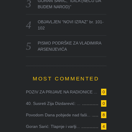
GORAN SARIĆ, “IDILA (NEĆU DA
BUDEM NAROD)”
OBJAVLJEN “NOVI IZRAZ” br. 101-
102
PISMO PODRŠKE ZA VLADIMIRA
ARSENIJEVIĆA
MOST COMMENTED
POZIV ZA PRIJAVE NA RADIONICE ...
0
40. Susreti Zija Dizdarević: ...
0
Povodom Dana pobjede nad faši...
8
Goran Sarić: Tlapnje i varlji...
4