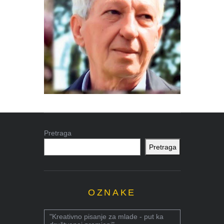
Pretraga
Pretraga
OZNAKE
"Kreativno pisanje za mlade - put ka