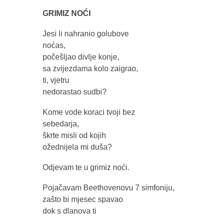
GRIMIZ NOĆI
Jesi li nahranio golubove
noćas,
počešljao divlje konje,
sa zvijezdama kolo zaigrao,
ti, vjetru
nedorastao sudbi?
Kome vode koraci tvoji bez
sebedarja,
škrte misli od kojih
ožednijela mi duša?
Odjevam te u grimiz noći.
Pojačavam Beethovenovu 7 simfoniju,
zašto bi mjesec spavao
dok s dlanova ti