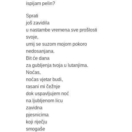
ispijam pelin?
Sprati
još zavidila
u nastambe vremena sve prošlosti
svoje,
umij se suzom mojom pokoro
nedosanjana.
Bit će dana
za gubljenja tvoja u lutanjima.
Noćas,
noćas vjetar budi,
rasani mi čežnje
dok uspavljujem noć
na ljubljenom licu
zavidna
pjesnicima
koji riječju
smogaše