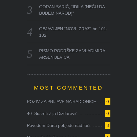
GORAN SARIĆ, “IDILA (NEĆU DA
BUDEM NAROD)”
OBJAVLJEN “NOVI IZRAZ” br. 101-
102
PISMO PODRŠKE ZA VLADIMIRA
ARSENIJEVIĆA
MOST COMMENTED
POZIV ZA PRIJAVE NA RADIONICE ...
0
40. Susreti Zija Dizdarević: ...
0
Povodom Dana pobjede nad faši...
8