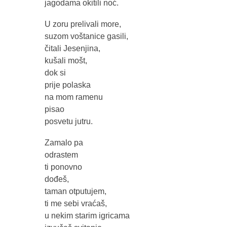
jagodama okitili noć.
U zoru prelivali more,
suzom voštanice gasili,
čitali Jesenjina,
kušali mošt,
dok si
prije polaska
na mom ramenu
pisao
posvetu jutru.
Zamalo pa
odrastem
ti ponovno
dođeš,
taman otputujem,
ti me sebi vraćaš,
u nekim starim igricama