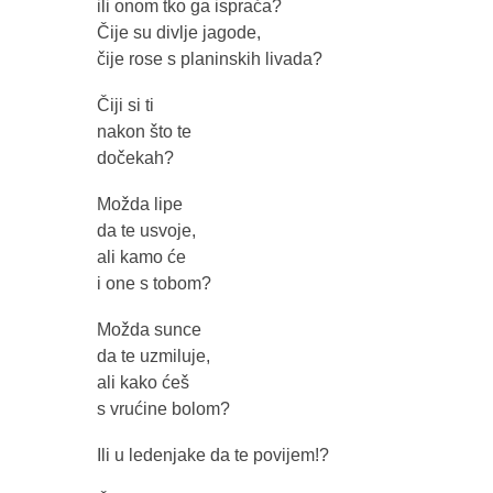
ili onom tko ga ispraća?
Čije su divlje jagode,
čije rose s planinskih livada?
Čiji si ti
nakon što te
dočekah?
Možda lipe
da te usvoje,
ali kamo će
i one s tobom?
Možda sunce
da te uzmiluje,
ali kako ćeš
s vrućine bolom?
Ili u ledenjake da te povijem!?