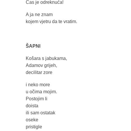
Čas je odreknuća!
A ja ne znam
kojem vjetru da te vratim.
ŠAPNI
Košara s jabukama,
Adamov grijeh,
decilitar zore
i neko more
u očima mojim.
Postojim li
doista
ili sam ostatak
oseke
pristigle