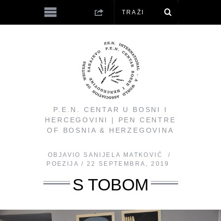
P.E.N. CENTAR U BOSNI I
HERCEGOVINI | PEN CENTRE
OF BOSNIA & HERZEGOVINA
OBJAVIO
SANIJELA MATKOVIĆ
POEZIJA
22 SEPTEMBRA, 2019
S TOBOM