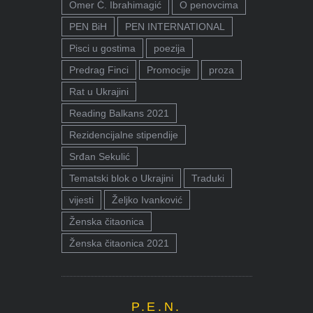
Omer Ć. Ibrahimagić
O penovcima
PEN BiH
PEN INTERNATIONAL
Pisci u gostima
poezija
Predrag Finci
Promocije
proza
Rat u Ukrajini
Reading Balkans 2021
Rezidencijalne stipendije
Srđan Sekulić
Tematski blok o Ukrajini
Traduki
vijesti
Željko Ivanković
Ženska čitaonica
Ženska čitaonica 2021
P.E.N.