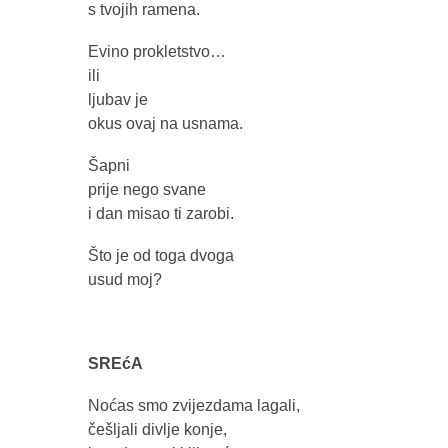
s tvojih ramena.
Evino prokletstvo…
ili
ljubav je
okus ovaj na usnama.
Šapni
prije nego svane
i dan misao ti zarobi.
Što je od toga dvoga
usud moj?
SREćA
Noćas smo zvijezdama lagali,
češljali divlje konje,