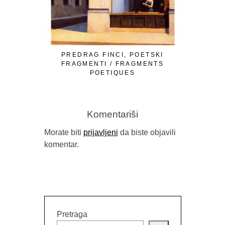
PREDRAG FINCI, POETSKI
OMER Ć. I
FRAGMENTI / FRAGMENTS
LJUTE 
POETIQUES
Komentariši
Morate biti
prijavljeni
da biste objavili
komentar.
Pretraga