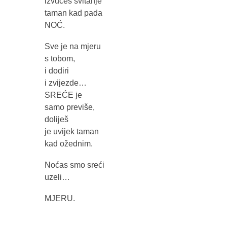
izvučeš svitanje
taman kad pada
NOĆ.
Sve je na mjeru
s tobom,
i dodiri
i zvijezde…
SREĆE je
samo previše,
doliješ
je uvijek taman
kad ožednim.
Noćas smo sreći
uzeli…
MJERU.