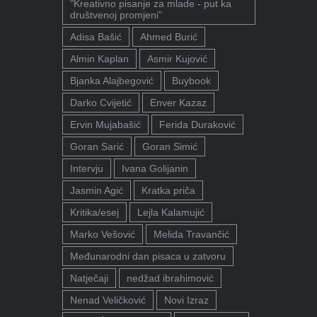
"Kreativno pisanje za mlade - put ka
društvenoj promjeni"
Adisa Bašić
Ahmed Burić
Almin Kaplan
Asmir Kujović
Bjanka Alajbegović
Buybook
Darko Cvijetić
Enver Kazaz
Ervin Mujabašić
Ferida Duraković
Goran Sarić
Goran Simić
Intervju
Ivana Golijanin
Jasmin Agić
Kratka priča
Kritika/esej
Lejla Kalamujić
Marko Vešović
Melida Travančić
Međunarodni dan pisaca u zatvoru
Natječaji
nedžad ibrahimović
Nenad Veličković
Novi Izraz