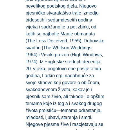
nevelikog poetskog djela. Njegovo
pjesničko stvaralaštvo traje izmedju
tridesetih i sedamdesetih godina
vijeka i sadržano je u pet zbirki, od
kojih su najbolje Manje obmanuta
(The Less Deceived, 1955), Duhovske
svadbe (The Whitsun Weddings,
1964) i Visoki prozori (High Windows,
1974). Iz Engleske srednjih decenija
20. vijeka, pogotovo one posljeratnih
godina, Larkin crpi nadahnuće za
svoje stihove koji govore o običnom,
svakodnevnom životu, kakav je i
pjesnik sam živio, ali takođe i o opštim
temama koje iz tog a i svakog drugog
života proističu—temama odrastanja,
mladosti, ljubavi, starenja i smrti.
Njegove pjesme žive i rascjetavaju se