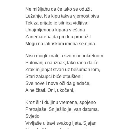
Ne mišljahu da će tako se odužit
Ležanje. Na kipu takva vjernost biva
Tek za prijatelje sitnica vidljiva:
Unajmljenoga kipara vještina
Zanemarena da pri dnu produžit
Mogu na latinskom imena se njina.
Nisu mogli znati, u svom nepokretnom
Putovanju nauznak, tako rano da će
Zrak mijenjat stvari uz bešuman lom,
Stari zakupci biće otpušteni;
Sve nove i nove oči da gledaće,
A ne čitati. Oni, ukočeni,
Kroz šir i duljinu vremena, spojeno
Pretrajaše. Sniježilo je, van datuma.
Svjetlo
Vrvljaše u travi svakog ljeta. Sjajan