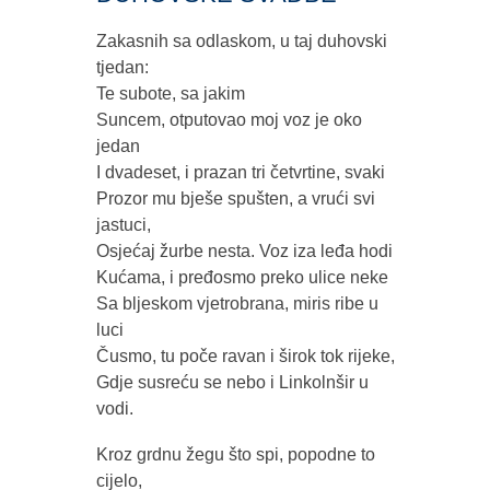
Zakasnih sa odlaskom, u taj duhovski
tjedan:
Te subote, sa jakim
Suncem, otputovao moj voz je oko
jedan
I dvadeset, i prazan tri četvrtine, svaki
Prozor mu bješe spušten, a vrući svi
jastuci,
Osjećaj žurbe nesta. Voz iza leđa hodi
Kućama, i pređosmo preko ulice neke
Sa bljeskom vjetrobrana, miris ribe u
luci
Čusmo, tu poče ravan i širok tok rijeke,
Gdje susreću se nebo i Linkolnšir u
vodi.
Kroz grdnu žegu što spi, popodne to
cijelo,