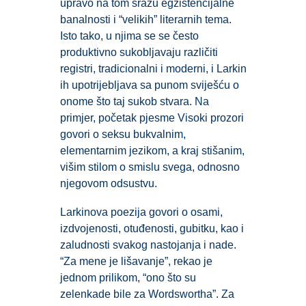
upravo na tom srazu egzistencijalne
banalnosti i “velikih” literarnih tema.
Isto tako, u njima se se često
produktivno sukobljavaju različiti
registri, tradicionalni i moderni, i Larkin
ih upotrijebljava sa punom sviješću o
onome što taj sukob stvara. Na
primjer, početak pjesme Visoki prozori
govori o seksu bukvalnim,
elementarnim jezikom, a kraj stišanim,
višim stilom o smislu svega, odnosno
njegovom odsustvu.
Larkinova poezija govori o osami,
izdvojenosti, otuđenosti, gubitku, kao i
zaludnosti svakog nastojanja i nade.
“Za mene je lišavanje”, rekao je
jednom prilikom, “ono što su
zelenkade bile za Wordswortha”. Za