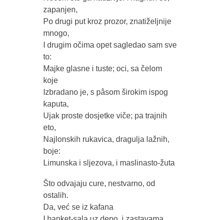
zapanjen,
Po drugi put kroz prozor, znatiželjnije
mnogo,
I drugim očima opet sagledao sam sve
to:
Majke glasne i tuste; oci, sa čelom
koje
Izbradano je, s pâsom širokim ispog
kaputa,
Ujak proste dosjetke viče; pa trajnih
eto,
Najlonskih rukavica, dragulja lažnih,
boje:
Limunska i sljezova, i maslinasto-žuta
Što odvajaju cure, nestvarno, od
ostalih.
Da, već se iz kafana
I banket-sala uz depo, i zastavama