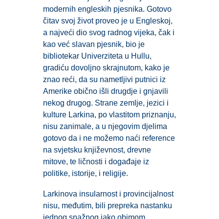
modernih engleskih pjesnika. Gotovo
čitav svoj život proveo je u Engleskoj,
a najveći dio svog radnog vijeka, čak i
kao već slavan pjesnik, bio je
bibliotekar Univerziteta u Hullu,
gradiću dovoljno skrajnutom, kako je
znao reći, da su nametljivi putnici iz
Amerike obično išli drugdje i gnjavili
nekog drugog. Strane zemlje, jezici i
kulture Larkina, po vlastitom priznanju,
nisu zanimale, a u njegovim djelima
gotovo da i ne možemo naći reference
na svjetsku književnost, drevne
mitove, te ličnosti i događaje iz
politike, istorije, i religije.
Larkinova insularnost i provincijalnost
nisu, međutim, bili prepreka nastanku
jednog snažnog iako obimom