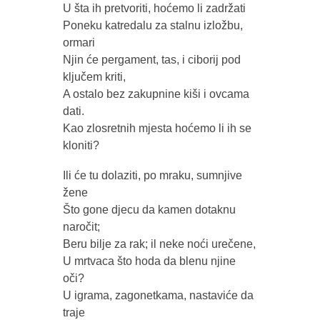
U šta ih pretvoriti, hoćemo li zadržati
Poneku katredalu za stalnu izložbu,
ormari
Njin će pergament, tas, i ciborij pod
ključem kriti,
A ostalo bez zakupnine kiši i ovcama
dati.
Kao zlosretnih mjesta hoćemo li ih se
kloniti?
Ili će tu dolaziti, po mraku, sumnjive
žene
Što gone djecu da kamen dotaknu
naročit;
Beru bilje za rak; il neke noći urečene,
U mrtvaca što hoda da blenu njine
oči?
U igrama, zagonetkama, nastaviće da
traje