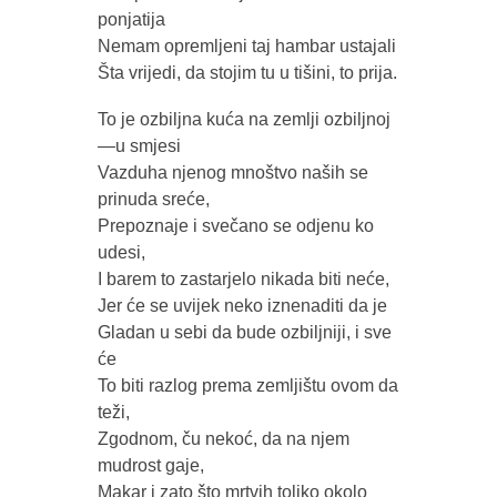
ponjatija
Nemam opremljeni taj hambar ustajali
Šta vrijedi, da stojim tu u tišini, to prija.
To je ozbiljna kuća na zemlji ozbiljnoj
—u smjesi
Vazduha njenog mnoštvo naših se
prinuda sreće,
Prepoznaje i svečano se odjenu ko
udesi,
I barem to zastarjelo nikada biti neće,
Jer će se uvijek neko iznenaditi da je
Gladan u sebi da bude ozbiljniji, i sve
će
To biti razlog prema zemljištu ovom da
teži,
Zgodnom, ču nekoć, da na njem
mudrost gaje,
Makar i zato što mrtvih toliko okolo