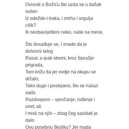
Ovisnik o Božiću što uzda se u dašak
svilen
Iz odežde-i-traka, i mirhu i orgulja
cilik?
Ili neobaviješteni neko, nalik na mene,
Što dosađuje se, i znade da je
duhovni talog
Rasut, a ipak stremi, kroz šipražje
prigrada,
Tom križu tla jer ovdje na okupu se
držalo,
Tako dugo i postojano, što se nalazi
sada
Razdvojeno – vjenčanje, rođenje i
smrt, ali
I misli na njih – zbog čeg sazidati je
dalo
Ovu posebnu školjku? Jer mada