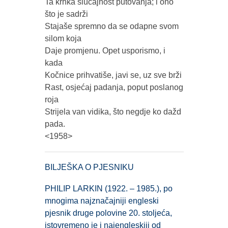
Ta krhka slučajnost putovanja; i ono
što je sadrži
Stajaše spremno da se odapne svom
silom koja
Daje promjenu. Opet usporismo, i
kada
Kočnice prihvatiše, javi se, uz sve brži
Rast, osjećaj padanja, poput poslanog
roja
Strijela van vidika, što negdje ko dažd
pada.
<1958>
BILJEŠKA O PJESNIKU
PHILIP LARKIN
(1922. – 1985.), po
mnogima najznačajniji engleski
pjesnik druge polovine 20. stoljeća,
istovremeno je i najengleskiji od