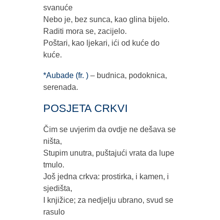
svanuće
Nebo je, bez sunca, kao glina bijelo.
Raditi mora se, zacijelo.
Poštari, kao ljekari, ići od kuće do
kuće.
*Aubade (fr. )
– budnica, podoknica,
serenada.
POSJETA CRKVI
Čim se uvjerim da ovdje ne dešava se
ništa,
Stupim unutra, puštajući vrata da lupe
tmulo.
Još jedna crkva: prostirka, i kamen, i
sjedišta,
I knjižice; za nedjelju ubrano, svud se
rasulo