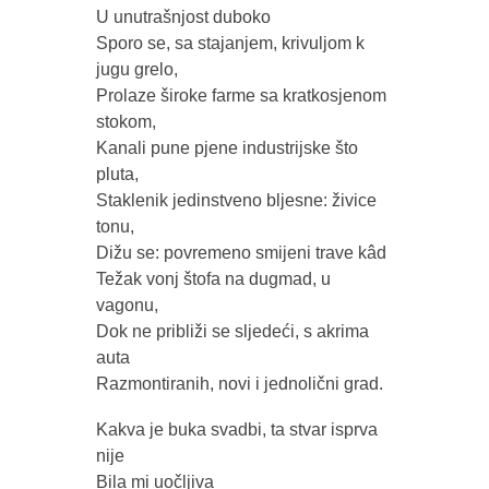
U unutrašnjost duboko
Sporo se, sa stajanjem, krivuljom k
jugu grelo,
Prolaze široke farme sa kratkosjenom
stokom,
Kanali pune pjene industrijske što
pluta,
Staklenik jedinstveno bljesne: živice
tonu,
Dižu se: povremeno smijeni trave kâd
Težak vonj štofa na dugmad, u
vagonu,
Dok ne približi se sljedeći, s akrima
auta
Razmontiranih, novi i jednolični grad.
Kakva je buka svadbi, ta stvar isprva
nije
Bila mi uočljiva