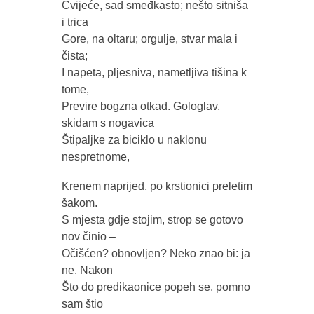
Cvijeće, sad smeđkasto; nešto sitniša
i trica
Gore, na oltaru; orgulje, stvar mala i
čista;
I napeta, pljesniva, nametljiva tišina k
tome,
Previre bogzna otkad. Gologlav,
skidam s nogavica
Štipaljke za biciklo u naklonu
nespretnome,
Krenem naprijed, po krstionici preletim
šakom.
S mjesta gdje stojim, strop se gotovo
nov činio –
Očišćen? obnovljen? Neko znao bi: ja
ne. Nakon
Što do predikaonice popeh se, pomno
sam štio