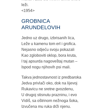
leži.
<1954>
GROBNICA
ARUNDELOVIH
Jedno uz drugo, izbrisanih lica,
Leže u kamenu tom erl i grofica.
Nejasno odjeću svoju pokazali
Kao zgloboviti oklop, bora kruta,
I taj apsurda nagoveštaj mutan –
Ispod nogu njihovih psi mali.
Takva jednostavnost iz predbaroka
Jedva privlači oko, dok na lijevoj
Rukavicu ne sretne gvozdenu,
U drugoj stisnutu prazninu, i evo
Vidiš, sa oštrinom nežnoga šoka,
Izvučena mu ruka drži njenu.