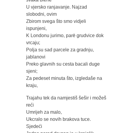
U vjersko ranjavanje. Najzad
slobodni, ovim
Zbirom svega što smo vidjeli
ispunjeni,
K Londonu jurimo, parē grudvice dok
vrcaju;
Polja su sad parcele za gradnju,
jablanovi
Preko glavnih su cesta bacali duge
sjeni;
Za pedeset minuta što, izgledaše na
kraju,
Trajahu tek da namjestiš šešir i možeš
reći
Umrijeh za malo,
Ukcralo se novih brakova tuce.
Sjedeći