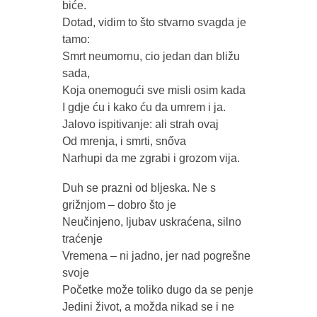
biće.
Dotad, vidim to što stvarno svagda je
tamo:
Smrt neumornu, cio jedan dan bližu
sada,
Koja onemogući sve misli osim kada
I gdje ću i kako ću da umrem i ja.
Jalovo ispitivanje: ali strah ovaj
Od mrenja, i smrti, snőva
Narhupi da me zgrabi i grozom vija.
Duh se prazni od bljeska. Ne s
grižnjom – dobro što je
Neučinjeno, ljubav uskraćena, silno
traćenje
Vremena – ni jadno, jer nad pogrešne
svoje
Početke može toliko dugo da se penje
Jedini život, a možda nikad se i ne