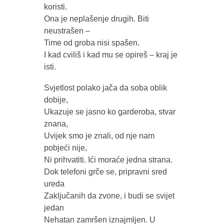
koristi.
Ona je neplašenje drugih. Biti
neustrašen –
Time od groba nisi spašen.
I kad cviliš i kad mu se opireš – kraj je
isti.
Svjetlost polako jača da soba oblik
dobije,
Ukazuje se jasno ko garderoba, stvar
znana,
Uvijek smo je znali, od nje nam
pobjeći nije,
Ni prihvatiti. Ići moraće jedna strana.
Dok telefoni grče se, pripravni sred
ureda
Zaključanih da zvone, i budi se svijet
jedan
Nehatan zamršen iznajmljen. U