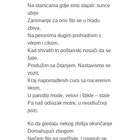
Na stanicama gdje smo stajali: sunce
ubije
Zanimanje za ono što se u hladu
zbiva,
Na peronima dugim prohladnim s
vikom i cikom,
Kad shvatih to poštanski nosači da se
šale,
Produžim sa čitanjem. Nastavismo se
vozit,
Kraj napomađenih cura sa nacerenim
likom,
U parodiji mode, velovi i štikle – stale
Pa naš odlazak motre, u neodlučnoj
pozi,
Ko da gledaju nekog zbitija okončanje
Domahujući zbogom
Nečem što ga nadživje. I nagnuh se,