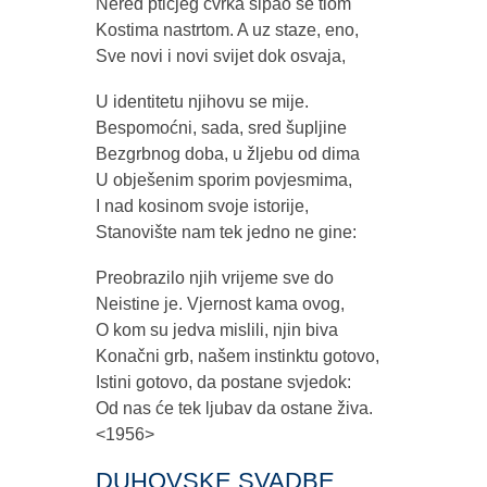
Nered ptičjeg cvrka sipao se tlom
Kostima nastrtom. A uz staze, eno,
Sve novi i novi svijet dok osvaja,
U identitetu njihovu se mije.
Bespomoćni, sada, sred šupljine
Bezgrbnog doba, u žljebu od dima
U obješenim sporim povjesmima,
I nad kosinom svoje istorije,
Stanovište nam tek jedno ne gine:
Preobrazilo njih vrijeme sve do
Neistine je. Vjernost kama ovog,
O kom su jedva mislili, njin biva
Konačni grb, našem instinktu gotovo,
Istini gotovo, da postane svjedok:
Od nas će tek ljubav da ostane živa.
<1956>
DUHOVSKE SVADBE