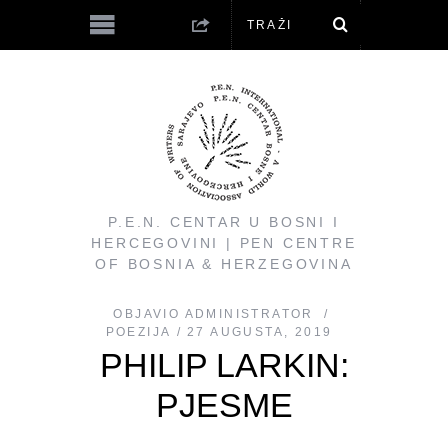
P.E.N. CENTAR U BOSNI I
HERCEGOVINI | PEN CENTRE
OF BOSNIA & HERZEGOVINA
OBJAVIO
ADMINISTRATOR
POEZIJA
27 AUGUSTA, 2019
PHILIP LARKIN:
PJESME