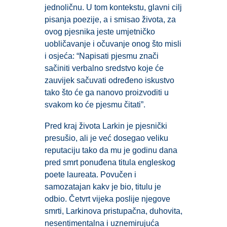
jednoličnu. U tom kontekstu, glavni cilj
pisanja poezije, a i smisao života, za
ovog pjesnika jeste umjetničko
uobličavanje i očuvanje onog što misli
i osjeća: “Napisati pjesmu znači
sačiniti verbalno sredstvo koje će
zauvijek sačuvati određeno iskustvo
tako što će ga nanovo proizvoditi u
svakom ko će pjesmu čitati”.
Pred kraj života Larkin je pjesnički
presušio, ali je već dosegao veliku
reputaciju tako da mu je godinu dana
pred smrt ponuđena titula engleskog
poete laureata. Povučen i
samozatajan kakv je bio, titulu je
odbio. Četvrt vijeka poslije njegove
smrti, Larkinova pristupačna, duhovita,
nesentimentalna i uznemirujuća