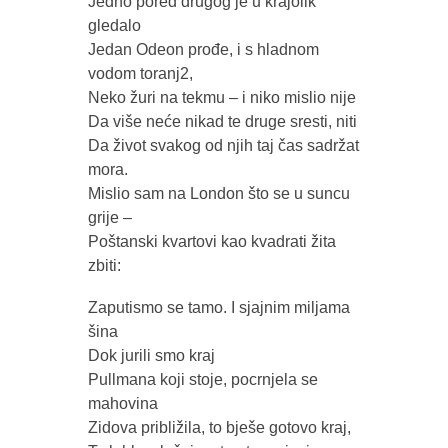
Jedno pored drugog je u krajolik
gledalo
Jedan Odeon prođe, i s hladnom
vodom toranj2,
Neko žuri na tekmu – i niko mislio nije
Da više neće nikad te druge sresti, niti
Da život svakog od njih taj čas sadržat
mora.
Mislio sam na London što se u suncu
grije –
Poštanski kvartovi kao kvadrati žita
zbiti:
Zaputismo se tamo. I sjajnim miljama
šina
Dok jurili smo kraj
Pullmana koji stoje, pocrnjela se
mahovina
Zidova približila, to bješe gotovo kraj,