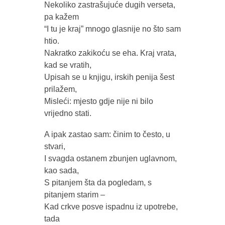
Nekoliko zastrašujuće dugih verseta,
pa kažem
“I tu je kraj” mnogo glasnije no što sam
htio.
Nakratko zakikoću se eha. Kraj vrata,
kad se vratih,
Upisah se u knjigu, irskih penija šest
prilažem,
Misleći: mjesto gdje nije ni bilo
vrijedno stati.
A ipak zastao sam: činim to često, u
stvari,
I svagda ostanem zbunjen uglavnom,
kao sada,
S pitanjem šta da pogledam, s
pitanjem starim –
Kad crkve posve ispadnu iz upotrebe,
tada