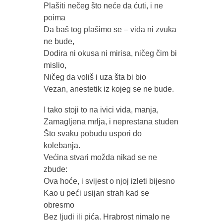
Plašiti nečeg što neće da ćuti, i ne
poima
Da baš tog plašimo se – vida ni zvuka
ne bude,
Dodira ni okusa ni mirisa, ničeg čim bi
mislio,
Ničeg da voliš i uza šta bi bio
Vezan, anestetik iz kojeg se ne bude.
I tako stoji to na ivici vida, manja,
Zamagljena mrlja, i neprestana studen
Što svaku pobudu uspori do
kolebanja.
Većina stvari možda nikad se ne
zbude:
Ova hoće, i svijest o njoj izleti bijesno
Kao u peći usijan strah kad se
obresmo
Bez ljudi ili pića. Hrabrost nimalo ne