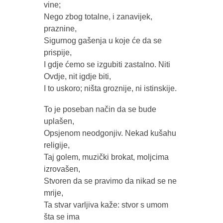
vine;
Nego zbog totalne, i zanavijek,
praznine,
Sigurnog gašenja u koje će da se
prispije,
I gdje ćemo se izgubiti zastalno. Niti
Ovdje, nit igdje biti,
I to uskoro; ništa groznije, ni istinskije.
To je poseban način da se bude
uplašen,
Opsjenom neodgonjiv. Nekad kušahu
religije,
Taj golem, muzički brokat, moljcima
izrovašen,
Stvoren da se pravimo da nikad se ne
mrije,
Ta stvar varljiva kaže: stvor s umom
šta se ima