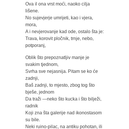
Ova il ona vrst moći, naoko cilja
lišene.
No sujevjerje umrijeti, kao i vjera,
mora,
A i nevjerovanje kad ode, ostalo šta je:
Trava, korovit pločnik, trnje, nebo,
potporanj,
Oblik što prepoznatljiv manje je
svakim tjednom,
Svrha sve nejasnija. Pitam se ko će
zadnji,
Baš zadnji, to mjesto, zbog tog što
bješe, jednom
Da traži —neko što kucka i što bilježi,
radnik
Koji zna šta galerije nad ikonostasom
su bile.
Neki ruino-pilac, na antiku pohotan, ili