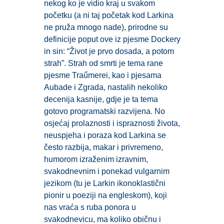
nekog ko je vidio kraj u svakom
početku (a ni taj početak kod Larkina
ne pruža mnogo nade), prirodne su
definicije poput ove iz pjesme Dockery
in sin: “Život je prvo dosada, a potom
strah”. Strah od smrti je tema rane
pjesme Traűmerei, kao i pjesama
Aubade i Zgrada, nastalih nekoliko
decenija kasnije, gdje je ta tema
gotovo programatski razvijena. No
osjećaj prolaznosti i ispraznosti života,
neuspjeha i poraza kod Larkina se
često razbija, makar i privremeno,
humorom izraženim izravnim,
svakodnevnim i ponekad vulgarnim
jezikom (tu je Larkin ikonoklastični
pionir u poeziji na engleskom), koji
nas vraća s ruba ponora u
svakodnevicu, ma koliko običnu i