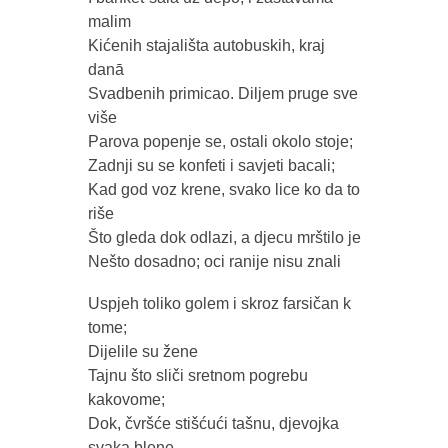
malim
Kićenih stajališta autobuskih, kraj
danā
Svadbenih primicao. Diljem pruge sve
više
Parova popenje se, ostali okolo stoje;
Zadnji su se konfeti i savjeti bacali;
Kad god voz krene, svako lice ko da to
riše
Što gleda dok odlazi, a djecu mrštilo je
Nešto dosadno; oci ranije nisu znali
Uspjeh toliko golem i skroz farsičan k
tome;
Dijelile su žene
Tajnu što sliči sretnom pogrebu
kakovome;
Dok, čvršće stišćući tašnu, djevojka
svaka blene