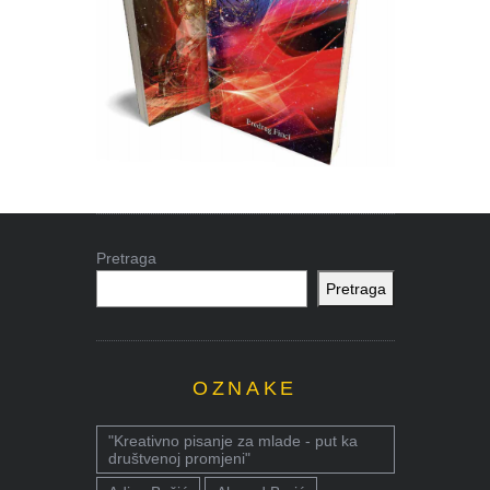
Pretraga
Pretraga
OZNAKE
"Kreativno pisanje za mlade - put ka
društvenoj promjeni"