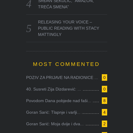
SRĐAN SEKULIĆ, “AMAZON,
TREĆA SMENA”
RELEASING YOUR VOICE –
PUBLIC READING WITH STACY
MATTINGLY
MOST COMMENTED
POZIV ZA PRIJAVE NA RADIONICE ...
0
40. Susreti Zija Dizdarević: ...
0
Povodom Dana pobjede nad faši...
8
Goran Sarić: Tlapnje i varlji...
4
Goran Sarić: Moja dvije i dva...
2