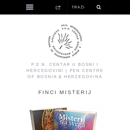
P.E.N. CENTAR U BOSNI I
HERCEGOVINI | PEN CENTRE
OF BOSNIA & HERZEGOVINA
FINCI MISTERIJ