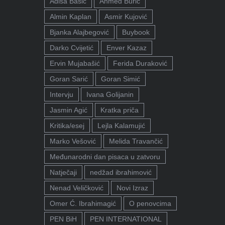
Adisa Bašić
Ahmed Burić
Almin Kaplan
Asmir Kujović
Bjanka Alajbegović
Buybook
Darko Cvijetić
Enver Kazaz
Ervin Mujabašić
Ferida Duraković
Goran Sarić
Goran Simić
Intervju
Ivana Golijanin
Jasmin Agić
Kratka priča
Kritika/esej
Lejla Kalamujić
Marko Vešović
Melida Travančić
Međunarodni dan pisaca u zatvoru
Natječaji
nedžad ibrahimović
Nenad Veličković
Novi Izraz
Omer Ć. Ibrahimagić
O penovcima
PEN BiH
PEN INTERNATIONAL