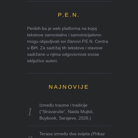
P.E.N.
Penbih.ba je web platforma na kojoj
tekstove samostalno i samoinicijativno
mogu objavljivati svi članovi P.E.N. Centra
u BiH. Za sadržaj tih tekstova i stavove
sadržane u njima odgovornost snose
isključivo autori.
NAJNOVIJE
Između traume i tradicije
(“Stravaruše”, Naida Mujkić,
Buybook, Sarajevo, 2026.)
Terasa između dva svijeta
(Prikaz