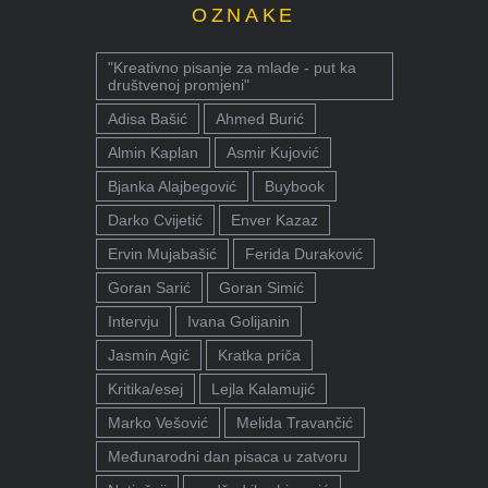
OZNAKE
"Kreativno pisanje za mlade - put ka
društvenoj promjeni"
Adisa Bašić
Ahmed Burić
Almin Kaplan
Asmir Kujović
Bjanka Alajbegović
Buybook
Darko Cvijetić
Enver Kazaz
Ervin Mujabašić
Ferida Duraković
Goran Sarić
Goran Simić
Intervju
Ivana Golijanin
Jasmin Agić
Kratka priča
Kritika/esej
Lejla Kalamujić
Marko Vešović
Melida Travančić
Međunarodni dan pisaca u zatvoru