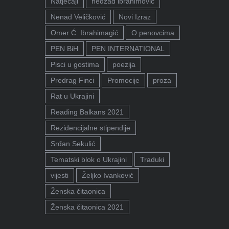
Natječaji
nedžad ibrahimović
Nenad Veličković
Novi Izraz
Omer Ć. Ibrahimagić
O penovcima
PEN BiH
PEN INTERNATIONAL
Pisci u gostima
poezija
Predrag Finci
Promocije
proza
Rat u Ukrajini
Reading Balkans 2021
Rezidencijalne stipendije
Srđan Sekulić
Tematski blok o Ukrajini
Traduki
vijesti
Željko Ivanković
Ženska čitaonica
Ženska čitaonica 2021