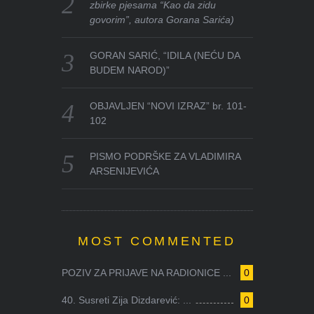
zbirke pjesama “Kao da zidu
govorim”, autora Gorana Sarića)
GORAN SARIĆ, “IDILA (NEĆU DA
BUDEM NAROD)”
OBJAVLJEN “NOVI IZRAZ” br. 101-
102
PISMO PODRŠKE ZA VLADIMIRA
ARSENIJEVIĆA
MOST COMMENTED
POZIV ZA PRIJAVE NA RADIONICE ...
0
40. Susreti Zija Dizdarević: ...
0