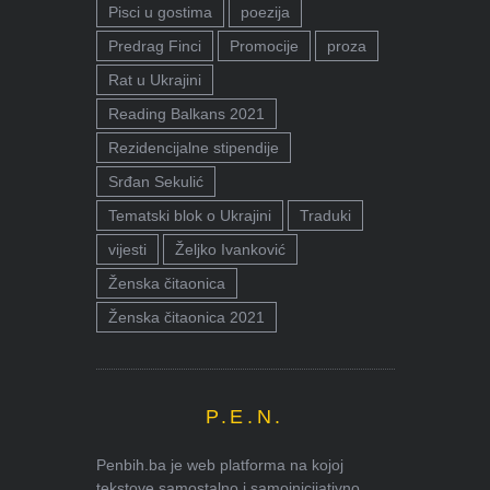
Pisci u gostima
poezija
Predrag Finci
Promocije
proza
Rat u Ukrajini
Reading Balkans 2021
Rezidencijalne stipendije
Srđan Sekulić
Tematski blok o Ukrajini
Traduki
vijesti
Željko Ivanković
Ženska čitaonica
Ženska čitaonica 2021
P.E.N.
Penbih.ba je web platforma na kojoj
tekstove samostalno i samoinicijativno