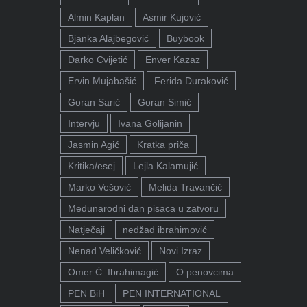
Almin Kaplan
Asmir Kujović
Bjanka Alajbegović
Buybook
Darko Cvijetić
Enver Kazaz
Ervin Mujabašić
Ferida Duraković
Goran Sarić
Goran Simić
Intervju
Ivana Golijanin
Jasmin Agić
Kratka priča
Kritika/esej
Lejla Kalamujić
Marko Vešović
Melida Travančić
Međunarodni dan pisaca u zatvoru
Natječaji
nedžad ibrahimović
Nenad Veličković
Novi Izraz
Omer Ć. Ibrahimagić
O penovcima
PEN BiH
PEN INTERNATIONAL