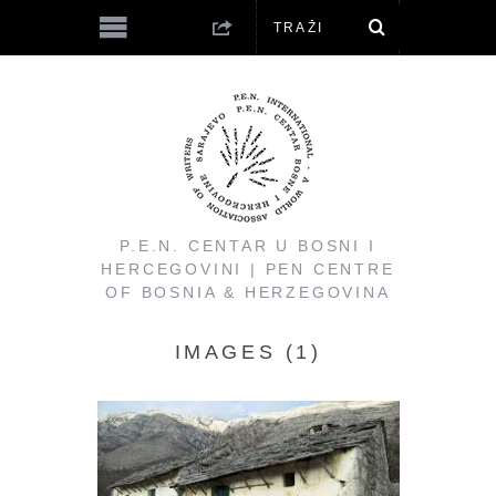
P.E.N. CENTAR U BOSNI I
HERCEGOVINI | PEN CENTRE
OF BOSNIA & HERZEGOVINA
IMAGES (1)