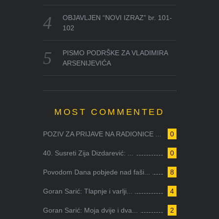
OBJAVLJEN “NOVI IZRAZ” br. 101-
102
PISMO PODRŠKE ZA VLADIMIRA
ARSENIJEVIĆA
MOST COMMENTED
POZIV ZA PRIJAVE NA RADIONICE ...
0
40. Susreti Zija Dizdarević: ...
0
Povodom Dana pobjede nad faši...
8
Goran Sarić: Tlapnje i varlji...
4
Goran Sarić: Moja dvije i dva...
2