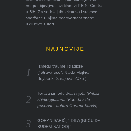
mogu objavljivati svi članovi P.E.N. Centra
u BiH. Za sadržaj tih tekstova i stavove
sadržane u njima odgovornost snose
isključivo autori.
NAJNOVIJE
Između traume i tradicije
(“Stravaruše”, Naida Mujkić,
Buybook, Sarajevo, 2026.)
Terasa između dva svijeta
(Prikaz
zbirke pjesama “Kao da zidu
govorim”, autora Gorana Sarića)
GORAN SARIĆ, “IDILA (NEĆU DA
BUDEM NAROD)”