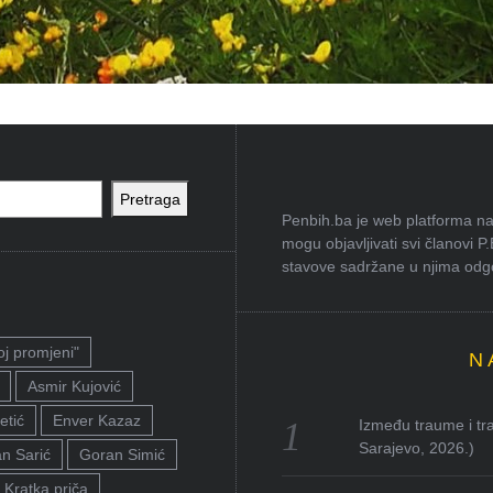
Pretraga
Penbih.ba je web platforma na 
mogu objavljivati svi članovi P
stavove sadržane u njima odgov
oj promjeni"
N
Asmir Kujović
etić
Enver Kazaz
Između traume i tra
Sarajevo, 2026.)
n Sarić
Goran Simić
Kratka priča