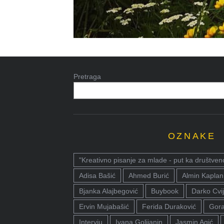
Pretraga
OZNAKE
"Kreativno pisanje za mlade - put ka društven
Adisa Bašić
Ahmed Burić
Almin Kaplan
Bjanka Alajbegović
Buybook
Darko Cvij
Ervin Mujabašić
Ferida Duraković
Gora
Intervju
Ivana Golijanin
Jasmin Agić