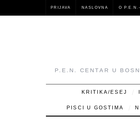
PRIJAVA
NASLOVNA
O P.E.N.
P.E.N. CENTAR U BOS
KRITIKA/ESEJ
PISCI U GOSTIMA
N