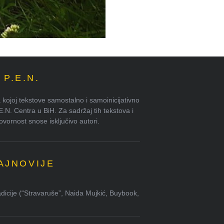
P.E.N.
kojoj tekstove samostalno i samoinicijativno
.E.N. Centra u BiH. Za sadržaj tih tekstova i
ornost snose isključivo autori.
AJNOVIJE
dicije (“Stravaruše”, Naida Mujkić, Buybook,