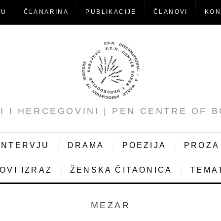
-U
ČLANARINA
PUBLIKACIJE
ČLANOVI
KON
NI I HERCEGOVINI | PEN CENTRE OF 
INTERVJU
DRAMA
POEZIJA
PROZA
OVI IZRAZ
ŽENSKA ČITAONICA
TEMAT
MEZAR