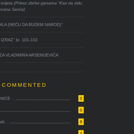
svijeta
(Prikaz zbirke pjesama “Kao da zidu
orana Sarića)
DILA (NEĆU DA BUDEM NAROD)”
IZRAZ” br. 101-102
ZA VLADIMIRA ARSENIJEVIĆA
 COMMENTED
ICE ...
0
0
i...
8
4