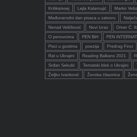
Kritika/esej
Lejla Kalamujić
Marko Vešo
Međunarodni dan pisaca u zatvoru
Natječa
Nenad Veličković
Novi Izraz
Omer Ć. I
O penovcima
PEN BiH
PEN INTERNA
Pisci u gostima
poezija
Predrag Finci
Rat u Ukrajini
Reading Balkans 2021
R
Srđan Sekulić
Tematski blok o Ukrajini
Željko Ivanković
Ženska čitaonica
Žens