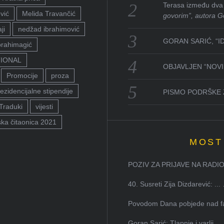
Terasa između dva 
vić
Melida Travančić
govorim”, autora G
ji
nedžad ibrahimović
GORAN SARIĆ, “I
brahimagić
TIONAL
OBJAVLJEN “NOVI 
Promocije
proza
ezidencijalne stipendije
PISMO PODRŠKE 
Traduki
vijesti
ka čitaonica 2021
MOST
POZIV ZA PRIJAVE NA RADION
40. Susreti Zija Dizdarević: ...
Povodom Dana pobjede nad faš
Goran Sarić: Tlapnje i varlji...