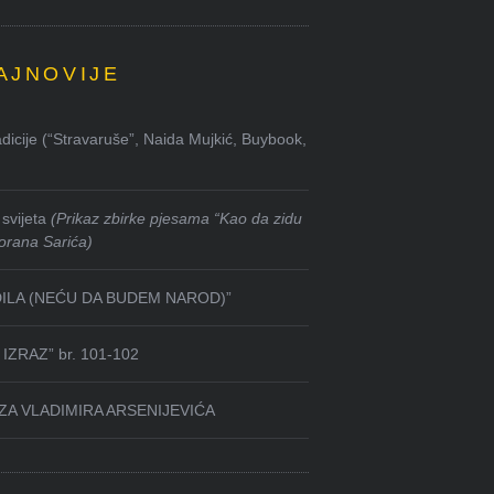
AJNOVIJE
dicije (“Stravaruše”, Naida Mujkić, Buybook,
svijeta
(Prikaz zbirke pjesama “Kao da zidu
orana Sarića)
DILA (NEĆU DA BUDEM NAROD)”
IZRAZ” br. 101-102
ZA VLADIMIRA ARSENIJEVIĆA