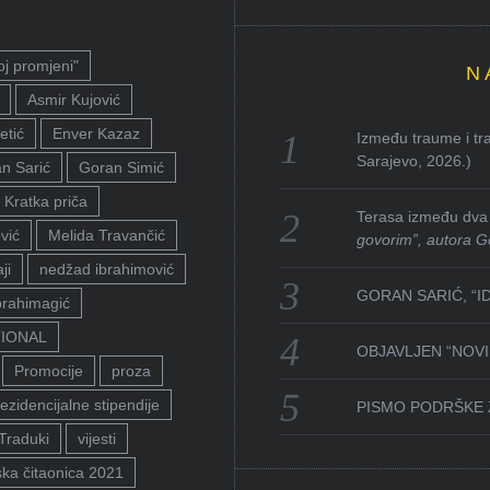
oj promjeni"
N
Asmir Kujović
etić
Enver Kazaz
Između traume i tra
Sarajevo, 2026.)
n Sarić
Goran Simić
Kratka priča
Terasa između dva 
vić
Melida Travančić
govorim”, autora G
ji
nedžad ibrahimović
GORAN SARIĆ, “I
brahimagić
TIONAL
OBJAVLJEN “NOVI 
Promocije
proza
ezidencijalne stipendije
PISMO PODRŠKE 
Traduki
vijesti
ka čitaonica 2021