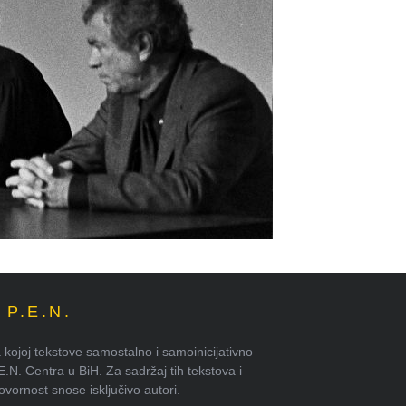
P.E.N.
kojoj tekstove samostalno i samoinicijativno
.E.N. Centra u BiH. Za sadržaj tih tekstova i
ornost snose isključivo autori.