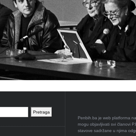
Pretraga
Penbih.ba je web platforma na 
mogu objavljivati svi članovi P
stavove sadržane u njima odgov