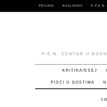
PRIJAVA
NASLOVNA
O P.E.N.
P.E.N. CENTAR U BOS
KRITIKA/ESEJ
PISCI U GOSTIMA
N
0