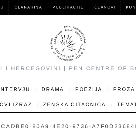
-U
ČLANARINA
PUBLIKACIJE
ČLANOVI
KON
NI I HERCEGOVINI | PEN CENTRE OF 
INTERVJU
DRAMA
POEZIJA
PROZA
OVI IZRAZ
ŽENSKA ČITAONICA
TEMAT
BCADBE0-80A9-4E20-9736-A7F0D23684