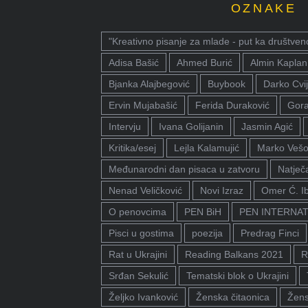
OZNAKE
"Kreativno pisanje za mlade - put ka društven
Adisa Bašić
Ahmed Burić
Almin Kaplan
Bjanka Alajbegović
Buybook
Darko Cvij
Ervin Mujabašić
Ferida Duraković
Gora
Intervju
Ivana Golijanin
Jasmin Agić
Kritika/esej
Lejla Kalamujić
Marko Vešo
Međunarodni dan pisaca u zatvoru
Natječa
Nenad Veličković
Novi Izraz
Omer Ć. I
O penovcima
PEN BiH
PEN INTERNA
Pisci u gostima
poezija
Predrag Finci
Rat u Ukrajini
Reading Balkans 2021
R
Srđan Sekulić
Tematski blok o Ukrajini
Željko Ivanković
Ženska čitaonica
Žens