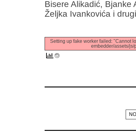
Bisere Alikadić, Bjanke 
Željka Ivankovića i drug
Setting up fake worker failed: "Cannot lo
embedder/assets/js/p
NO