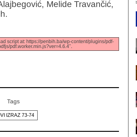
Alajbegović, Melide Travančić,
ih.
ad script at: https://penbih.ba/wp-content/plugins/pdf-
dfjs/pdf.worker.min.js?ver=4.6.4".
Tags
VI IZRAZ 73-74