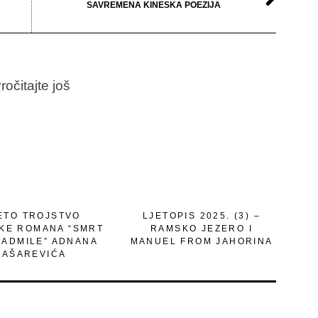
SAVREMENA KINESKA POEZIJA
ročitajte još
ETO TROJSTVO
LJETOPIS 2025. (3) –
IKE ROMANA “SMRT
RAMSKO JEZERO I
RADMILE” ADNANA
MANUEL FROM JAHORINA
JAŠAREVIĆA