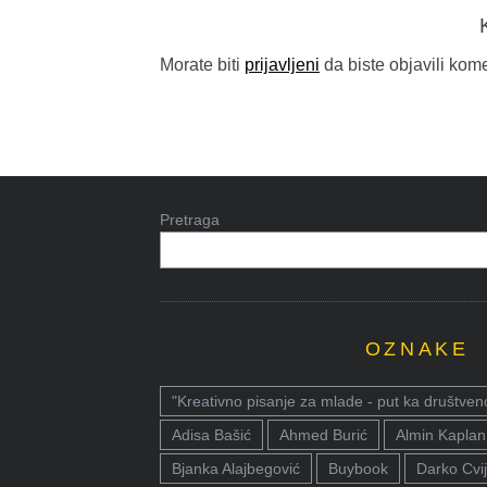
Morate biti
prijavljeni
da biste objavili kome
Pretraga
OZNAKE
"Kreativno pisanje za mlade - put ka društven
Adisa Bašić
Ahmed Burić
Almin Kaplan
Bjanka Alajbegović
Buybook
Darko Cvij