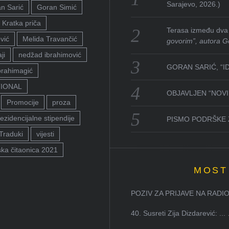
Sarajevo, 2026.)
n Sarić
Goran Simić
Kratka priča
Terasa između dva 
vić
Melida Travančić
govorim”, autora G
ji
nedžad ibrahimović
GORAN SARIĆ, “I
brahimagić
TIONAL
OBJAVLJEN “NOVI 
Promocije
proza
ezidencijalne stipendije
PISMO PODRŠKE 
Traduki
vijesti
ka čitaonica 2021
MOST
POZIV ZA PRIJAVE NA RADION
40. Susreti Zija Dizdarević: ...