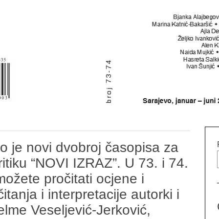
šao je novi dvobroj časopisa za
ritiku “NOVI IZRAZ”. U 73. i 74.
ete pročitati ocjene i
tanja i interpretacije autorki i
elme Veseljević-Jerković,