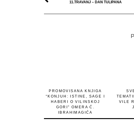
11.TRAVANJ – DAN TULIPANA
P
PROMOVISANA KNJIGA
SV
“KONJUH: ISTINE, SAGE I
TEMAT
HABERI O VILINSKOJ
VILE 
GORI” OMERA Ć.
IBRAHIMAGIĆA