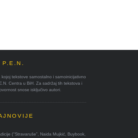
P.E.N.
kojoj tekstove samostalno i samoinicijativno
.E.N. Centra u BiH. Za sadržaj tih tekstova i
ornost snose isključivo autori.
AJNOVIJE
dicije (“Stravaruše”, Naida Mujkić, Buybook,