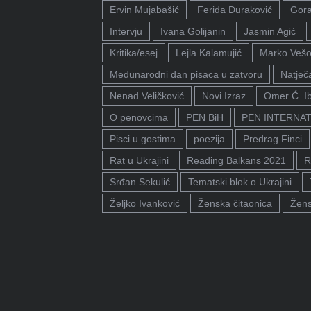
Ervin Mujabašić
Ferida Duraković
Gora
Intervju
Ivana Golijanin
Jasmin Agić
Kritika/esej
Lejla Kalamujić
Marko Vešo
Međunarodni dan pisaca u zatvoru
Natječa
Nenad Veličković
Novi Izraz
Omer Ć. I
O penovcima
PEN BiH
PEN INTERNA
Pisci u gostima
poezija
Predrag Finci
Rat u Ukrajini
Reading Balkans 2021
R
Srđan Sekulić
Tematski blok o Ukrajini
Željko Ivanković
Ženska čitaonica
Žens