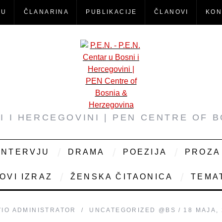
-U
ČLANARINA
PUBLIKACIJE
ČLANOVI
KON
NI I HERCEGOVINI | PEN CENTRE OF 
INTERVJU
DRAMA
POEZIJA
PROZA
OVI IZRAZ
ŽENSKA ČITAONICA
TEMAT
VIO
ADMINISTRATOR
UNCATEGORIZED @BS
18 MAJA,