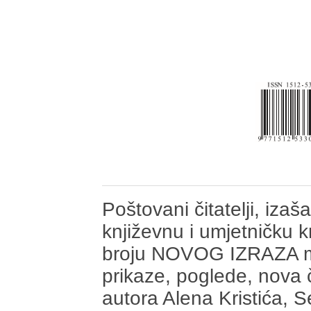
Poštovani čitatelji, iza
književnu i umjetničku k
broju NOVOG IZRAZA mož
prikaze, poglede, nova či
autora Alena Kristića, S