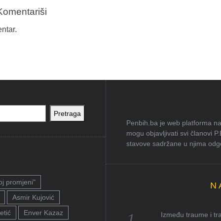
Komentariši
ntar.
Pretraga
Penbih.ba je web platforma na 
mogu objavljivati svi članovi P
stavove sadržane u njima odgov
oj promjeni"
N
Asmir Kujović
etić
Enver Kazaz
Između traume i tra