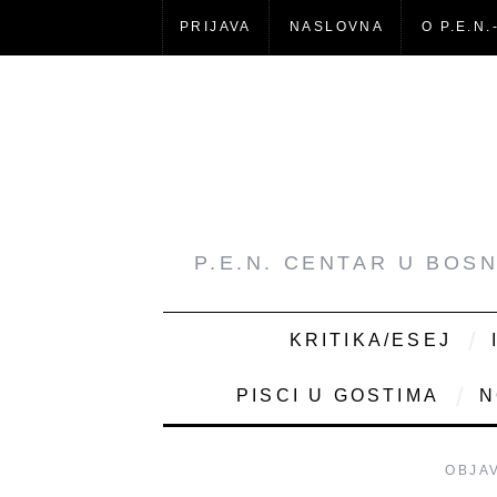
PRIJAVA
NASLOVNA
O P.E.N.
P.E.N. CENTAR U BOS
KRITIKA/ESEJ
PISCI U GOSTIMA
N
OBJA