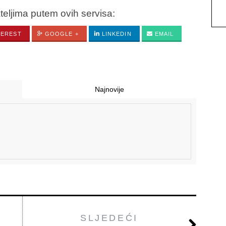
ateljima putem ovih servisa:
TEREST
GOOGLE +
LINKEDIN
EMAIL
Najnovije
SLJEDEĆI