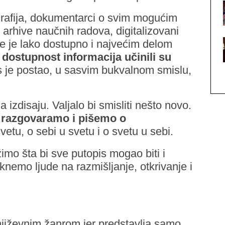
ografija, dokumentarci o svim mogućim
arhive naučnih radova, digitalizovani
sve je lako dostupno i najvećim delom
 dostupnost informacija učinili su
s je postao, u sasvim bukvalnom smislu,
 izdisaju. Valjalo bi smisliti nešto novo.
 razgovaramo i pišemo o
vetu, o sebi u svetu i o svetu u sebi.
žimo šta bi sve putopis mogao biti i
knemo ljude na razmišljanje, otkrivanje i
jiževnim žanrom jer predstavlja samo