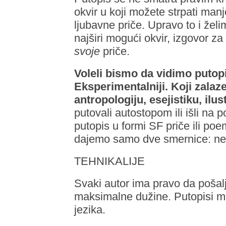
okvir u koji možete strpati manj
ljubavne priče. Upravo to i žel
najširi mogući okvir, izgovor za
svoje
priče.
Voleli bismo da vidimo putopis
Eksperimentalniji. Koji zalaze 
antropologiju, esejistiku, ilust
putovali autostopom ili išli na p
putopis u formi SF priče ili p
dajemo samo dve smernice: nek
TEHNIKALIJE
Svaki autor ima pravo da pošal
maksimalne dužine. Putopisi mor
jezika.