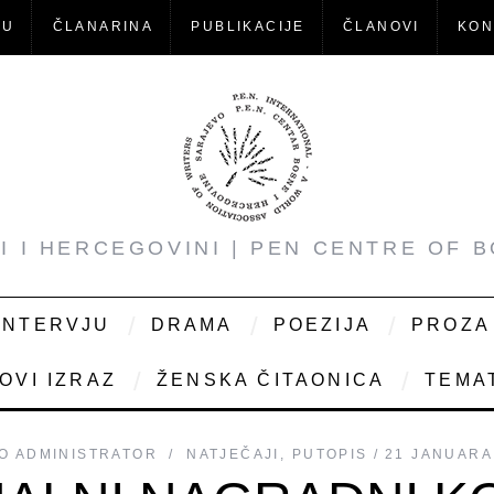
-U
ČLANARINA
PUBLIKACIJE
ČLANOVI
KON
NI I HERCEGOVINI | PEN CENTRE OF 
INTERVJU
DRAMA
POEZIJA
PROZA
OVI IZRAZ
ŽENSKA ČITAONICA
TEMAT
O
ADMINISTRATOR
NATJEČAJI
,
PUTOPIS
21 JANUARA