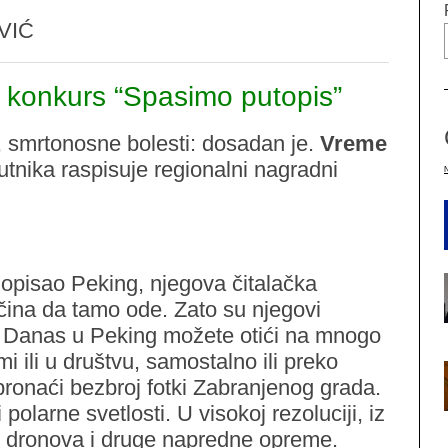
VIĆ
 konkurs “Spasimo putopis”
 smrtonosne bolesti: dosadan je.
Vreme
utnika raspisuje regionalni nagradni
opisao Peking, njegova čitalačka
čina da tamo ode. Zato su njegovi
ju. Danas u Peking možete otići na mnogo
 ili u društvu, samostalno ili preko
pronaći bezbroj fotki Zabranjenog grada.
i polarne svetlosti. U visokoj rezoluciji, iz
u dronova i druge napredne opreme.