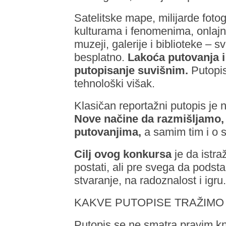
Satelitske mape, milijarde fot
kulturama i fenomenima, onlajn 
muzeji, galerije i biblioteke – 
besplatno.
Lakoća putovanja i
putopisanje suvišnim.
Putopi
tehnološki višak.
Klasičan reportažni putopis je na
Nove načine da razmišljamo,
putovanjima,
a samim tim i o s
Cilj ovog konkursa
je da istra
postati, ali pre svega da podsta
stvaranje, na radoznalost i igru.
KAKVE PUTOPISE TRAŽIMO
Putopis se ne smatra pravim kn