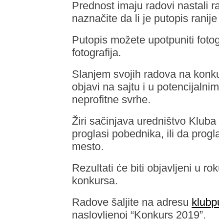
Prednost imaju radovi nastali 
naznačite da li je putopis ranije
Putopis možete upotpuniti fotogra
fotografija.
Slanjem svojih radova na konku
objavi na sajtu i u potencijaln
neprofitne svrhe.
Žiri sačinjava uredništvo Kluba
proglasi pobednika, ili da prog
mesto.
Rezultati će biti objavljeni u 
konkursa.
Radove šaljite na adresu
klubp
naslovljenoj “Konkurs 2019”.