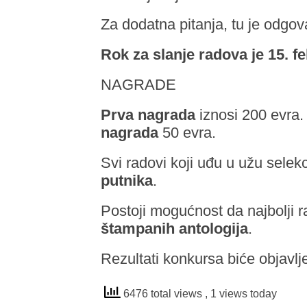
Za dodatna pitanja, tu je odgo
Rok za slanje radova je 15. f
NAGRADE
Prva nagrada
iznosi 200 evra
nagrada
50 evra.
Svi radovi koji uđu u užu selek
putnika
.
Postoji mogućnost da najbolji 
štampanih antologija
.
Rezultati konkursa biće objavl
6476 total views
, 1 views today