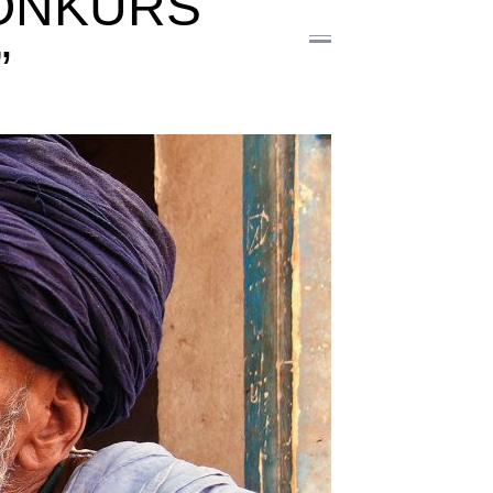
KONKURS
”