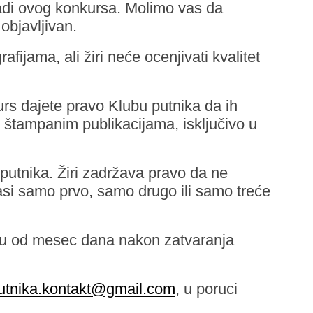
radi ovog konkursa. Molimo vas da
 objavljivan.
fijama, ali žiri neće ocenjivati kvalitet
rs dajete pravo Klubu putnika da ih
im štampanim publikacijama, isključivo u
 putnika. Žiri zadržava pravo da ne
lasi samo prvo, samo drugo ili samo treće
roku od mesec dana nakon zatvaranja
utnika.kontakt@gmail.com
, u poruci