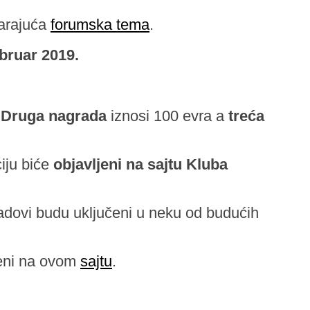
varajuća
forumska tema
.
ebruar 2019.
.
Druga nagrada
iznosi 100 evra a
treća
ciju biće
objavljeni na sajtu Kluba
radovi budu uključeni u neku od budućih
jeni na ovom
sajtu
.