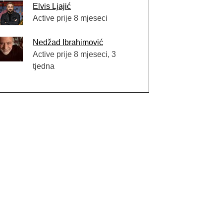
Elvis Ljajić
Active prije 8 mjeseci
Nedžad Ibrahimović
Active prije 8 mjeseci, 3
tjedna