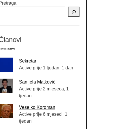
Pretraga
Članovi
Newest
|
Active
Sekretar
Active prije 1 tjedan, 1 dan
Sanijela Matković
Active prije 2 mjeseca, 1
tjedan
Veselko Koroman
Active prije 6 mjeseci, 1
tjedan