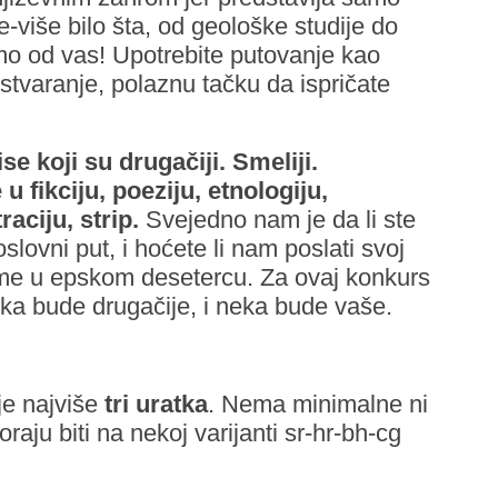
e-više bilo šta, od geološke studije do
imo od vas! Upotrebite putovanje kao
 stvaranje, polaznu tačku da ispričate
e koji su drugačiji. Smeliji.
u fikciju, poeziju, etnologiju,
raciju, strip.
Svejedno nam je da li ste
oslovni put, i hoćete li nam poslati svoj
oeme u epskom desetercu. Za ovaj konkurs
a bude drugačije, i neka bude vaše.
je najviše
tri uratka
. Nema minimalne ni
aju biti na nekoj varijanti sr-hr-bh-cg