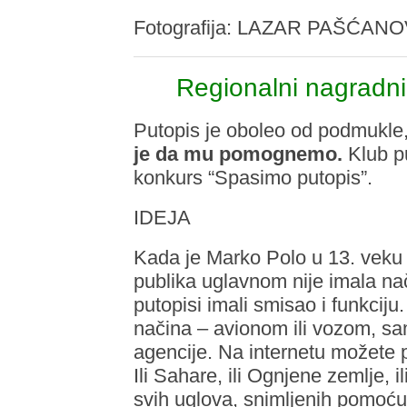
Fotografija: LAZAR PAŠĆANO
Regionalni nagradni
Putopis je oboleo od podmukle,
je da mu pomognemo.
Klub p
konkurs “Spasimo putopis”.
IDEJA
Kada je Marko Polo u 13. veku 
publika uglavnom nije imala na
putopisi imali smisao i funkci
načina – avionom ili vozom, sami
agencije. Na internetu možete 
Ili Sahare, ili Ognjene zemlje, il
svih uglova, snimljenih pomoć