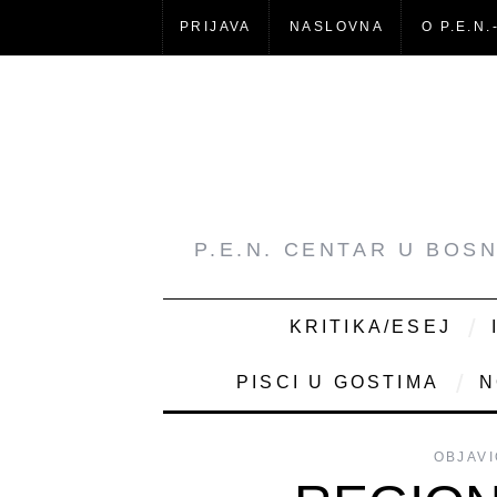
PRIJAVA
NASLOVNA
O P.E.N.
P.E.N. CENTAR U BOS
KRITIKA/ESEJ
PISCI U GOSTIMA
N
OBJAVI