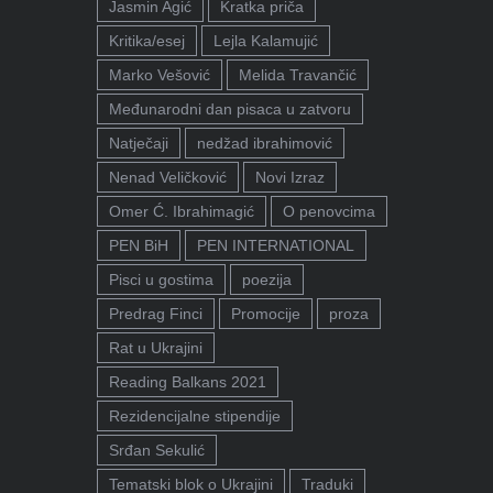
Jasmin Agić
Kratka priča
Kritika/esej
Lejla Kalamujić
Marko Vešović
Melida Travančić
Međunarodni dan pisaca u zatvoru
Natječaji
nedžad ibrahimović
Nenad Veličković
Novi Izraz
Omer Ć. Ibrahimagić
O penovcima
PEN BiH
PEN INTERNATIONAL
Pisci u gostima
poezija
Predrag Finci
Promocije
proza
Rat u Ukrajini
Reading Balkans 2021
Rezidencijalne stipendije
Srđan Sekulić
Tematski blok o Ukrajini
Traduki