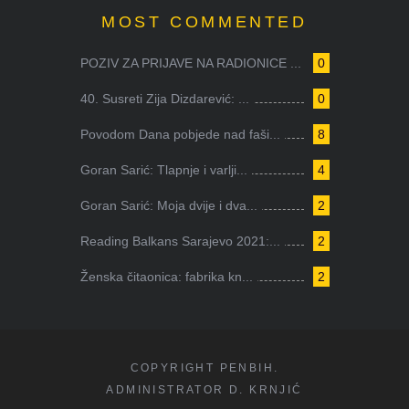
MOST COMMENTED
POZIV ZA PRIJAVE NA RADIONICE ...
0
40. Susreti Zija Dizdarević: ...
0
Povodom Dana pobjede nad faši...
8
Goran Sarić: Tlapnje i varlji...
4
Goran Sarić: Moja dvije i dva...
2
Reading Balkans Sarajevo 2021:...
2
Ženska čitaonica: fabrika kn...
2
COPYRIGHT PENBIH.
ADMINISTRATOR D. KRNJIĆ