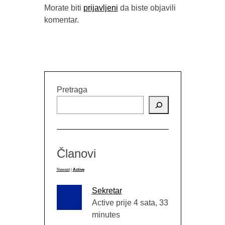
Morate biti
prijavljeni
da biste objavili
komentar.
IZMEĐU 
(“STRAVA
BUYBOOK
Pretraga
Članovi
Newest
|
Active
Sekretar
Active prije 4 sata, 33
minutes