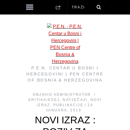
P.E.N. CENTAR U BOSNI I
HERCEGOVINI | PEN CENTRE
OF BOSNIA & HERZEGOVINA
OBJAVIO
ADMINISTRATOR
KRITIKA/ESEJ
,
NATJEČAJI
,
NOVI
IZRAZ
,
PUBLIKACIJE
24
JANUARA, 2019
NOVI IZRAZ :