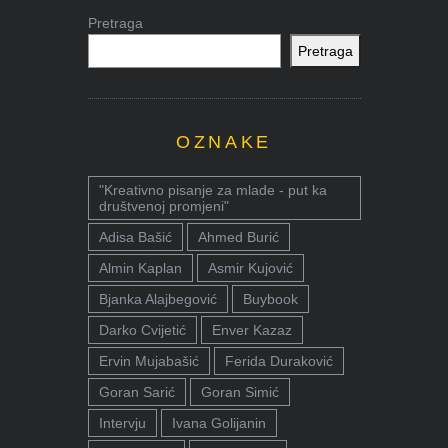
Pretraga
Pretraga
OZNAKE
"Kreativno pisanje za mlade - put ka
društvenoj promjeni"
Adisa Bašić
Ahmed Burić
Almin Kaplan
Asmir Kujović
Bjanka Alajbegović
Buybook
Darko Cvijetić
Enver Kazaz
Ervin Mujabašić
Ferida Duraković
Goran Sarić
Goran Simić
Intervju
Ivana Golijanin