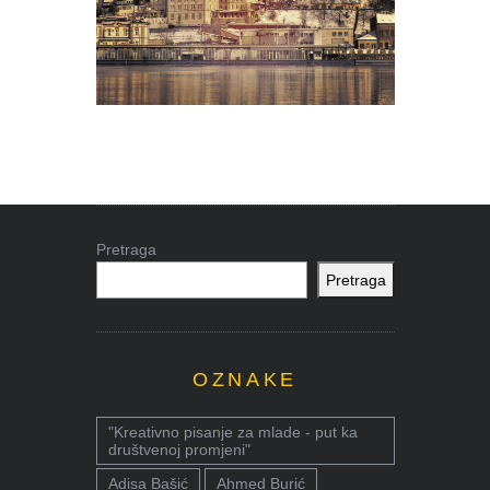
Pretraga
Pretraga
OZNAKE
"Kreativno pisanje za mlade - put ka
društvenoj promjeni"
Adisa Bašić
Ahmed Burić