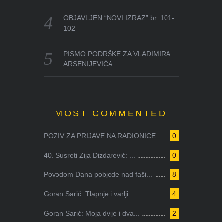
OBJAVLJEN “NOVI IZRAZ” br. 101-
102
PISMO PODRŠKE ZA VLADIMIRA
ARSENIJEVIĆA
MOST COMMENTED
POZIV ZA PRIJAVE NA RADIONICE ...
0
40. Susreti Zija Dizdarević: ...
0
Povodom Dana pobjede nad faši...
8
Goran Sarić: Tlapnje i varlji...
4
Goran Sarić: Moja dvije i dva...
2