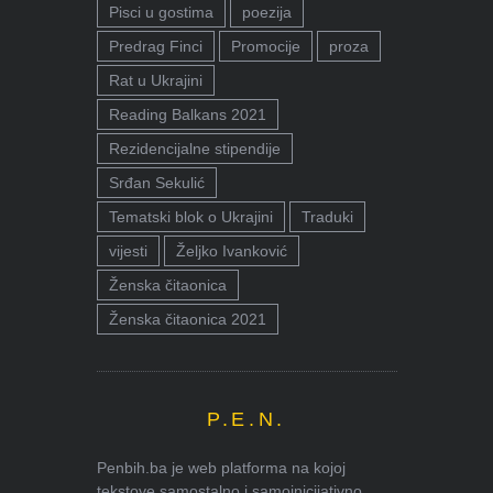
Pisci u gostima
poezija
Predrag Finci
Promocije
proza
Rat u Ukrajini
Reading Balkans 2021
Rezidencijalne stipendije
Srđan Sekulić
Tematski blok o Ukrajini
Traduki
vijesti
Željko Ivanković
Ženska čitaonica
Ženska čitaonica 2021
P.E.N.
Penbih.ba je web platforma na kojoj
tekstove samostalno i samoinicijativno