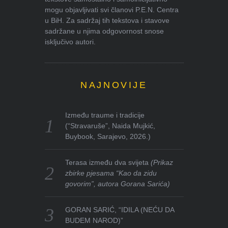
mogu objavljivati svi članovi P.E.N. Centra
u BiH. Za sadržaj tih tekstova i stavove
sadržane u njima odgovornost snose
isključivo autori.
NAJNOVIJE
Između traume i tradicije
(“Stravaruše”, Naida Mujkić,
Buybook, Sarajevo, 2026.)
Terasa između dva svijeta
(Prikaz
zbirke pjesama “Kao da zidu
govorim”, autora Gorana Sarića)
GORAN SARIĆ, “IDILA (NEĆU DA
BUDEM NAROD)”