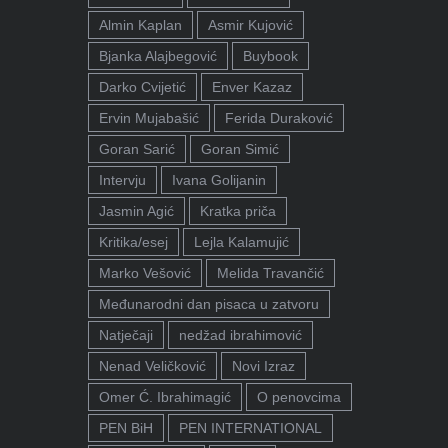
Almin Kaplan
Asmir Kujović
Bjanka Alajbegović
Buybook
Darko Cvijetić
Enver Kazaz
Ervin Mujabašić
Ferida Duraković
Goran Sarić
Goran Simić
Intervju
Ivana Golijanin
Jasmin Agić
Kratka priča
Kritika/esej
Lejla Kalamujić
Marko Vešović
Melida Travančić
Međunarodni dan pisaca u zatvoru
Natječaji
nedžad ibrahimović
Nenad Veličković
Novi Izraz
Omer Ć. Ibrahimagić
O penovcima
PEN BiH
PEN INTERNATIONAL